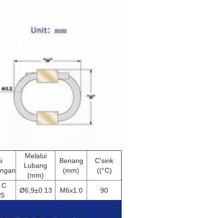
Melalui
i
Benang
C'sink
Lubang
ngan
(mm)
((°C)
(mm)
 C
Ø6,9±0.13
M6x1.0
90
,S