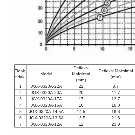
Defleksi
Tidak,
Defleksi Maksimal
Model
Maksimal
tidak.
(mm)
(mm)
1
JGX-0320A-22A
22
9.7
2
JGX-0320A-20A
20
11.7
3
JGX-0320A-17A
17
13.7
4
JGX-0320A-16A
16
16.8
5
JGX-0320A-14.5A
14.5
18.8
6
JGX-0320A-13.5A
13.5
21.8
7
JGX-0320A-12A
12
23.9