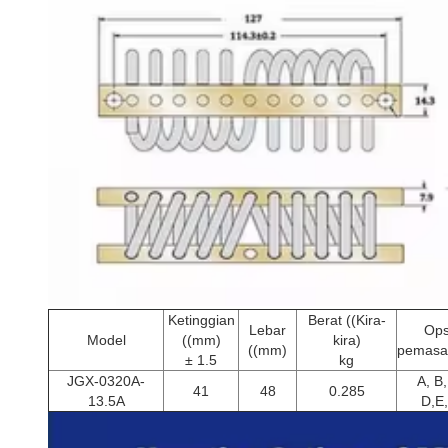
Ketinggian
Berat ((Kira-
Lebar
Ops
Model
((mm)
kira)
((mm)
pemasa
± 1.5
kg
JGX-0320A-
A, B,
41
48
0.285
13.5A
D,E