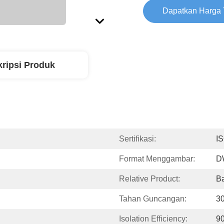
Dapatkan Harga 
ripsi Produk
Sertifikasi:
I
Format Menggambar:
D
Relative Product:
Ba
Tahan Guncangan:
3
Isolation Efficiency:
9