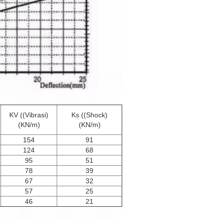
KV ((Vibrasi)
Ks ((Shock)
(KN/m)
(KN/m)
154
91
124
68
95
51
78
39
67
32
57
25
46
21