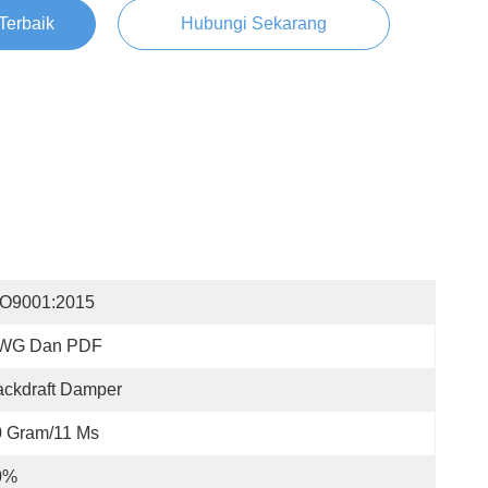
Terbaik
Hubungi Sekarang
SO9001:2015
WG Dan PDF
ckdraft Damper
0 Gram/11 Ms
0%