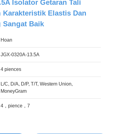
5A Isolator Getaran Tali
Karakteristik Elastis Dan
 Sangat Baik
Hoan
JGX-0320A-13.5A
4 piences
L/C, D/A, D/P, T/T, Western Union,
MoneyGram
4，pience，7