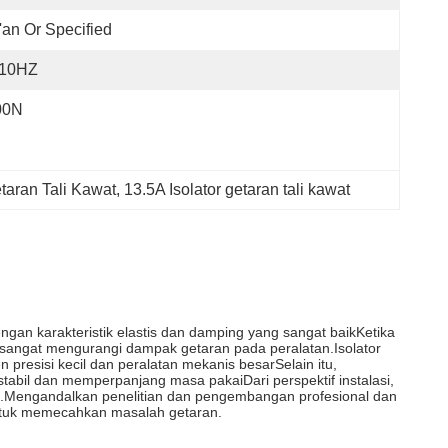
'an Or Specified
-10HZ
00N
etaran Tali Kawat
, 
13.5A Isolator getaran tali kawat
ngan karakteristik elastis dan damping yang sangat baikKetika
 sangat mengurangi dampak getaran pada peralatan.Isolator
 presisi kecil dan peralatan mekanis besarSelain itu,
tabil dan memperpanjang masa pakaiDari perspektif instalasi,
da.Mengandalkan penelitian dan pengembangan profesional dan
i untuk memecahkan masalah getaran.