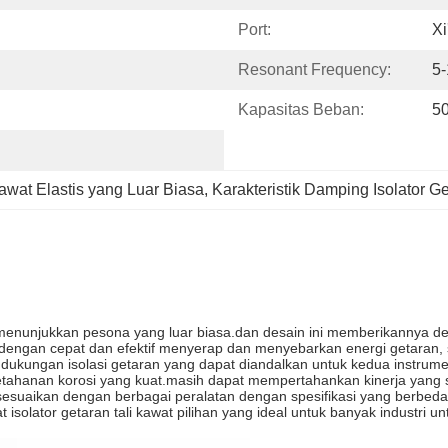
Port:
Xi
Resonant Frequency:
5
Kapasitas Beban:
5
awat Elastis yang Luar Biasa
, 
Karakteristik Damping Isolator G
d menunjukkan pesona yang luar biasa.dan desain ini memberikannya de
 dengan cepat dan efektif menyerap dan menyebarkan energi getaran,
 dukungan isolasi getaran yang dapat diandalkan untuk kedua instrumen
 ketahanan korosi yang kuat.masih dapat mempertahankan kinerja yang s
isesuaikan dengan berbagai peralatan dengan spesifikasi yang berbe
 isolator getaran tali kawat pilihan yang ideal untuk banyak industr