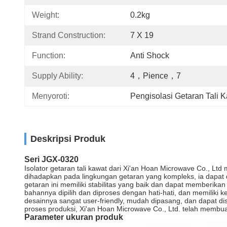
Weight:
0.2kg
Strand Construction:
7 X 19
Function:
Anti Shock
Supply Ability:
4，pience，7
Menyoroti:
Pengisolasi Getaran Tali K
Deskripsi Produk
Seri JGX-0320
Isolator getaran tali kawat dari Xi'an Hoan Microwave Co., Lt
dihadapkan pada lingkungan getaran yang kompleks, ia dapat
getaran ini memiliki stabilitas yang baik dan dapat memberikan
bahannya dipilih dan diproses dengan hati-hati, dan memiliki
desainnya sangat user-friendly, mudah dipasang, dan dapat d
proses produksi, Xi'an Hoan Microwave Co., Ltd. telah membuat
Parameter ukuran produk