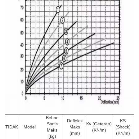
Beban
Defleksi
KS
Statis
Kv (Getaran)
TIDAK
Model
Maks
(Shock)
Maks
(KN/m)
(mm)
(KN/m)
(kg)