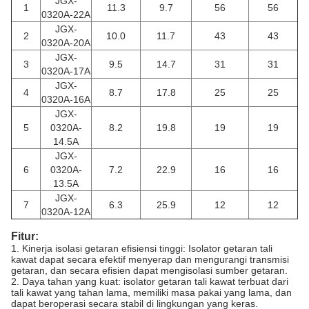
JGX-
1
11.3
9.7
56
56
0320A-22A
JGX-
2
10.0
11.7
43
43
0320A-20A
JGX-
3
9.5
14.7
31
31
0320A-17A
JGX-
4
8.7
17.8
25
25
0320A-16A
JGX-
5
0320A-
8.2
19.8
19
19
14.5A
JGX-
6
0320A-
7.2
22.9
16
16
13.5A
JGX-
7
6.3
25.9
12
12
0320A-12A
Fitur:
1. Kinerja isolasi getaran efisiensi tinggi: Isolator getaran tali
kawat dapat secara efektif menyerap dan mengurangi transmisi
getaran, dan secara efisien dapat mengisolasi sumber getaran.
2. Daya tahan yang kuat: isolator getaran tali kawat terbuat dari
tali kawat yang tahan lama, memiliki masa pakai yang lama, dan
dapat beroperasi secara stabil di lingkungan yang keras.