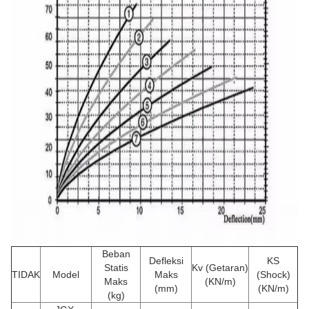
Beban
Defleksi
KS
Statis
Kv (Getaran)
TIDAK
Model
Maks
(Shock)
Maks
(KN/m)
(mm)
(KN/m)
(kg)