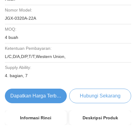
Nomor Model:
JGX-0320A-22A
MOQ:
4 buah
Ketentuan Pembayaran:
L/C,D/A,D/P,T/T,Western Union,
Supply Ability:
4. bagian, 7
Dapatkan Harga Terbaik
Hubungi Sekarang
Informasi Rinci
Deskripsi Produk