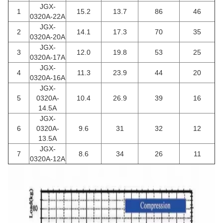
JGX-
1
15.2
13.7
86
46
0320A-22A
JGX-
2
14.1
17.3
70
35
0320A-20A
JGX-
3
12.0
19.8
53
25
0320A-17A
JGX-
4
11.3
23.9
44
20
0320A-16A
JGX-
5
0320A-
10.4
26.9
39
16
14.5A
JGX-
6
0320A-
9.6
31
32
12
13.5A
JGX-
7
8.6
34
26
11
0320A-12A