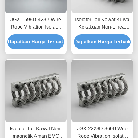
JGX-1598D-428B Wire
Isolator Tali Kawat Kurva
Rope Vibration Isolator
Kekakuan Non-Linear
Fungus Chemical
JGX-2228D-665B
Dapatkan Harga Terbaik
Washdown Resistant
Dapatkan Harga Terbaik
Pemasangan Semua
Stainless Steel Isolation
Logam Ramah
Mount
Lingkungan untuk
Peralatan Industri
Isolator Tali Kawat Non-
JGX-2228D-860B Wire
magnetik Aman EMC
Rope Vibration Isolator