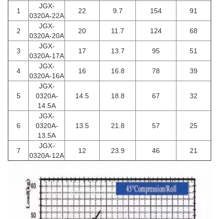
JGX-
1
22
9.7
154
91
0320A-22A
JGX-
2
20
11.7
124
68
0320A-20A
JGX-
3
17
13.7
95
51
0320A-17A
JGX-
4
16
16.8
78
39
0320A-16A
JGX-
5
0320A-
14.5
18.8
67
32
14.5A
JGX-
6
0320A-
13.5
21.8
57
25
13.5A
JGX-
7
12
23.9
46
21
0320A-12A