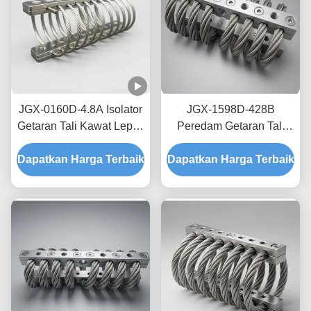
JGX-0160D-4.8A Isolator
JGX-1598D-428B
Getaran Tali Kawat Lepas
Peredam Getaran Tali
Pantai Laut Bebas
Kawat Tanpa Creep,
Dapatkan Harga Terbaik
Perawatan Shock Mount
Dapatkan Harga Terbaik
Gesekan Bebas Oli,
Baja Tahan Karat
Peredam untuk
Perlindungan Pengiriman
Transit