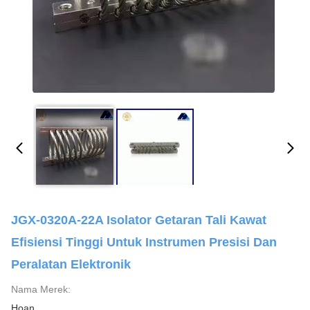
JGX-0320A-22A Isolator Getaran Tali Kawat
Efisiensi Tinggi Untuk Instrumen Presisi Dan
Peralatan Elektronik
Nama Merek:
Hoan