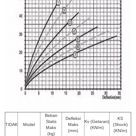
Beban
Defleksi
KS
Statis
Kv (Getaran)
TIDAK
Model
Maks
(Shock)
Maks
(KN/m)
(mm)
(KN/m)
(kg)