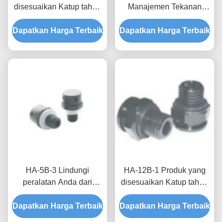
disesuaikan Katup tahan
Manajemen Tekanan
air dan bernafas
Udara yang Tak
Dapatkan Harga Terbaik
Kombinasi teknologi dan
Dapatkan Harga Terbaik
Terbandingkan Dengan
fungsi yang sempurna
Produk Khusus Katup
Bernafas Waterproof
HA-5B-3 Lindungi
HA-12B-1 Produk yang
peralatan Anda dari
disesuaikan Katup tahan
perbedaan tekanan dan
air bernapas untuk turbin
Dapatkan Harga Terbaik
lingkungan lembab
Dapatkan Harga Terbaik
angin dengan
dengan katup tahan air
permeabilitas udara yang