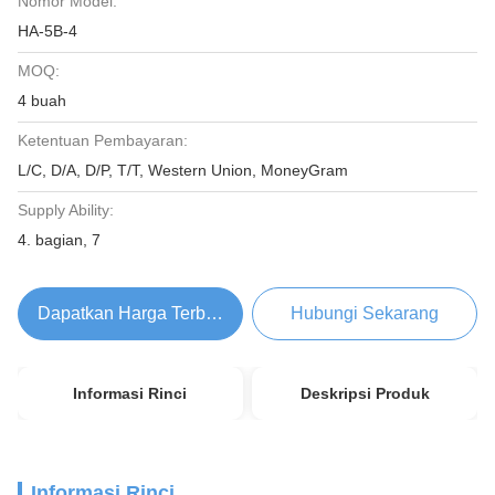
Nomor Model:
HA-5B-4
MOQ:
4 buah
Ketentuan Pembayaran:
L/C, D/A, D/P, T/T, Western Union, MoneyGram
Supply Ability:
4. bagian, 7
Dapatkan Harga Terbaik
Hubungi Sekarang
Informasi Rinci
Deskripsi Produk
Informasi Rinci