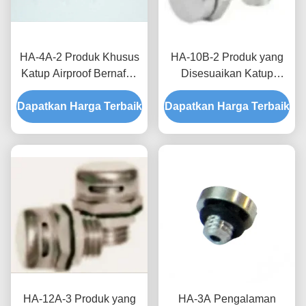
HA-4A-2 Produk Khusus
HA-10B-2 Produk yang
Katup Airproof Bernafas
Disesuaikan Katup
untuk Kotak Distribusi
Airproof Bernafas untuk
Dapatkan Harga Terbaik
Waterproofing dan
Dapatkan Harga Terbaik
Peningkatan Keandalan
Proteksi Kelembaban
dan Umur Layanan di
Sistem Energi Baru
HA-12A-3 Produk yang
HA-3A Pengalaman