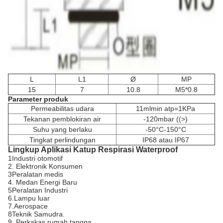
L
L1
Ø
MP
15
7
10.8
M5*0.8
Parameter produk
Permeabilitas udara
11mlmin atp=1KPa
Tekanan pemblokiran air
-120mbar ((>)
Suhu yang berlaku
-50°C-150°C
Tingkat perlindungan
IP68 atau IP67
Lingkup Aplikasi Katup Respirasi Waterproof
1Industri otomotif
2. Elektronik Konsumen
3Peralatan medis
4. Medan Energi Baru
5Peralatan Industri
6.Lampu luar
7.Aerospace
8Teknik Samudra.
9. Perkakas rumah tangga