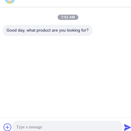
Telp
86--18740357801
7:51 AM
Good day, what product are you looking for?
Cina Kualitas Baik Isolator getaran tali kawat Pemasok. Hak cipta
© 2024-2026 Xi'an Hoan Microwave Co., Ltd. . Seluruh hak cipta.
Kebijakan Privasi
|
Sitemap