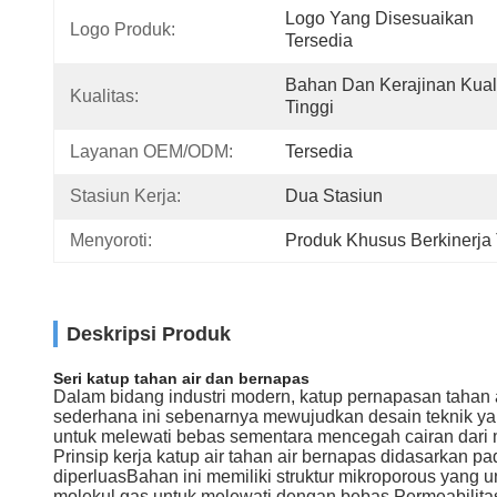
Logo Yang Disesuaikan 
Logo Produk:
Tersedia
Bahan Dan Kerajinan Kuali
Kualitas:
Tinggi
Layanan OEM/ODM:
Tersedia
Stasiun Kerja:
Dua Stasiun
Menyoroti:
Produk Khusus Berkinerja 
Deskripsi Produk
Seri katup tahan air dan bernapas
Dalam bidang industri modern, katup pernapasan tahan
sederhana ini sebenarnya mewujudkan desain teknik ya
untuk melewati bebas sementara mencegah cairan dari me
Prinsip kerja katup air tahan air bernapas didasarkan pa
diperluasBahan ini memiliki struktur mikroporous yang un
molekul gas untuk melewati dengan bebas.Permeabilitas