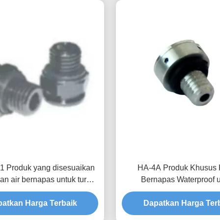
1 Produk yang disesuaikan
HA-4A Produk Khusus 
an air bernapas untuk turbin
Bernapas Waterproof 
engan permeabilitas udara
Perlindungan Peralatan yan
ggi dan tekanan pemblokiran
atkan Harga Terbaik
dan Stabilitas Tekanan
Dapatkan Harga Ter
air