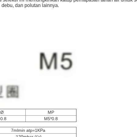
debu, dan polutan lainnya.
Ø
MP
0.8
M5*0.8
7mlmin atp=1KPa
-120mbar ((>)