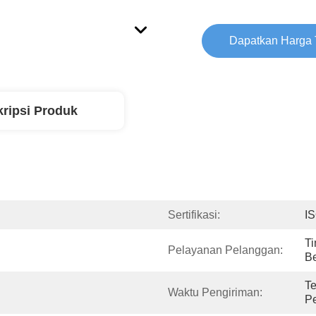
Dapatkan Harga 
ripsi Produk
Sertifikasi:
I
Ti
Pelayanan Pelanggan:
Be
Te
Waktu Pengiriman:
P