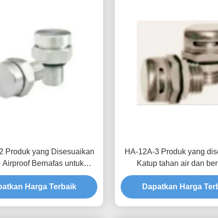
2 Produk yang Disesuaikan
HA-12A-3 Produk yang dis
 Airproof Bernafas untuk
Katup tahan air dan be
atan Keandalan dan Umur
Kombinasi teknologi dan fu
an di Sistem Energi Baru
atkan Harga Terbaik
Dapatkan Harga Ter
sempurna