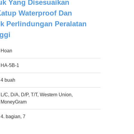
uk Yang Disesuaikan
Katup Waterproof Dan
k Perlindungan Peralatan
nggi
Hoan
HA-5B-1
4 buah
L/C, D/A, D/P, T/T, Western Union,
MoneyGram
4. bagian, 7