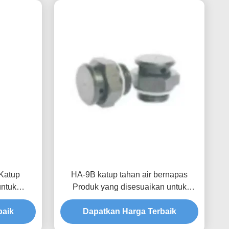
Katup
HA-9B katup tahan air bernapas
untuk
Produk yang disesuaikan untuk
g Optimal
elektronik konsumen dan
 Udara
baik
Waterproofing Tingkat IP68
Dapatkan Harga Terbaik