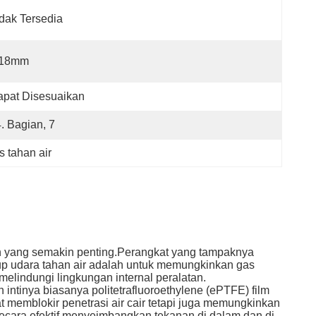
dak Tersedia
,18mm
pat Disesuaikan
4. Bagian, 7
 tahan air
an yang semakin penting.Perangkat yang tampaknya
up udara tahan air adalah untuk memungkinkan gas
elindungi lingkungan internal peralatan.
 intinya biasanya politetrafluoroethylene (ePTFE) film
at memblokir penetrasi air cair tetapi juga memungkinkan
secara efektif menyeimbangkan tekanan di dalam dan di