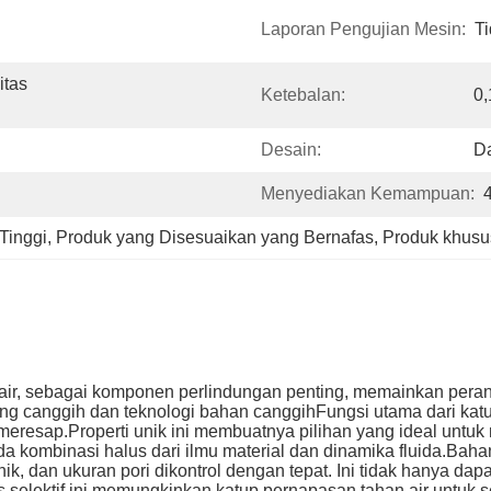
Laporan Pengujian Mesin:
Ti
tas 
Ketebalan:
0
Desain:
Da
Menyediakan Kemampuan:
Tinggi
, 
Produk yang Disesuaikan yang Bernafas
, 
Produk khusus
 air, sebagai komponen perlindungan penting, memainkan per
ng canggih dan teknologi bahan canggihFungsi utama dari kat
resap.Properti unik ini membuatnya pilihan yang ideal untuk m
da kombinasi halus dari ilmu material dan dinamika fluida.Bahan
ik, dan ukuran pori dikontrol dengan tepat. Ini tidak hanya dap
 selektif ini memungkinkan katup pernapasan tahan air untuk 