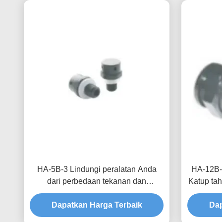
HA-5B-3 Lindungi peralatan Anda
HA-12B-
dari perbedaan tekanan dan
Katup tah
lingkungan lembab dengan katup
angin d
tahan air dan bernapas yang
Dapatkan Harga Terbaik
yang tin
Dap
disesuaikan