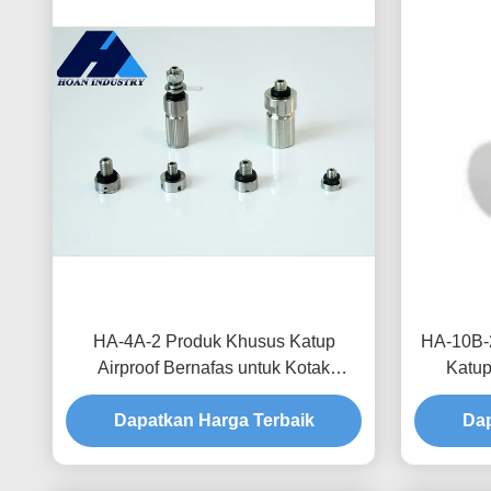
HA-4A-2 Produk Khusus Katup
HA-10B-
Airproof Bernafas untuk Kotak
Katup
Distribusi Waterproofing dan Proteksi
Peningk
Dapatkan Harga Terbaik
Kelembaban
Layan
Dap