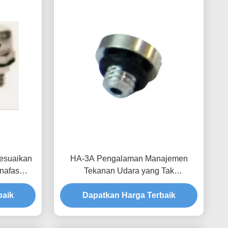
esuaikan
HA-3A Pengalaman Manajemen
rnafas
Tekanan Udara yang Tak
ngsi yang
Terbandingkan Dengan Produk
baik
Khusus Katup Bernafas Waterproof
Dapatkan Harga Terbaik