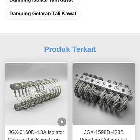
Damping Getaran Tali Kawat
Produk Terkait
JGX-0160D-4.8A Isolator
JGX-1598D-428B
Getaran Tali Kawat Lepas
Peredam Getaran Tali