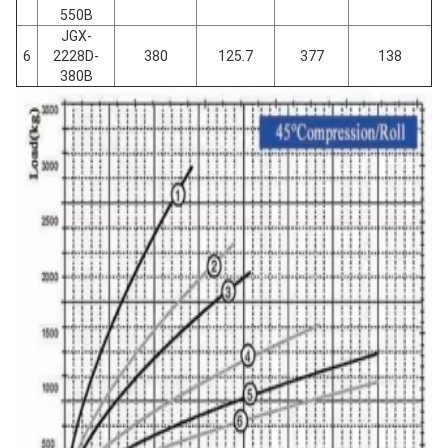
550B
JGX-
6
2228D-
380
125.7
377
138
380B