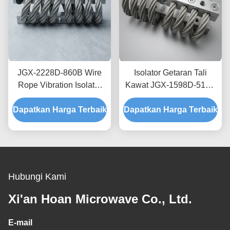
JGX-2228D-860B Wire
Isolator Getaran Tali
Rope Vibration Isolator
Kawat JGX-1598D-515B
Rapid Prototyping Quick
Menyediakan Kapasitas
Dapatkan Harga Terbaik
Assembly Disesuaikan
Dapatkan Harga Terbaik
Beban Terukur dan
Shock Mount
Isolasi Kebisingan yang
Ditanggung Struktur
Hubungi Kami
Xi'an Hoan Microwave Co., Ltd.
E-mail