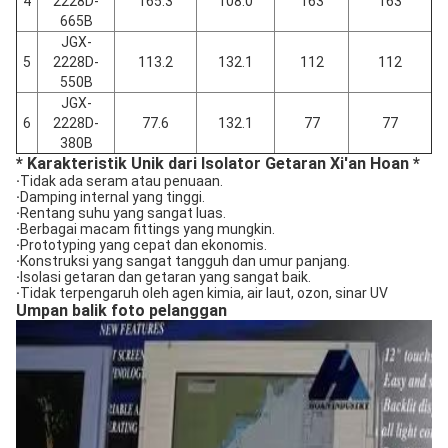
4
2228D-
165.3
108.0
163
163
665B
JGX-
5
2228D-
113.2
132.1
112
112
550B
JGX-
6
2228D-
77.6
132.1
77
77
380B
* Karakteristik Unik dari Isolator Getaran Xi'an Hoan *
·
Tidak ada seram atau penuaan.
·
Damping internal yang tinggi.
·
Rentang suhu yang sangat luas.
·
Berbagai macam fittings yang mungkin.
·
Prototyping yang cepat dan ekonomis.
·
Konstruksi yang sangat tangguh dan umur panjang.
·
Isolasi getaran dan getaran yang sangat baik.
·
Tidak terpengaruh oleh agen kimia, air laut, ozon, sinar UV
Umpan balik foto pelanggan