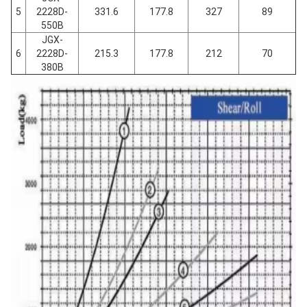
5
2228D-
331.6
177.8
327
89
550B
JGX-
6
2228D-
215.3
177.8
212
70
380B