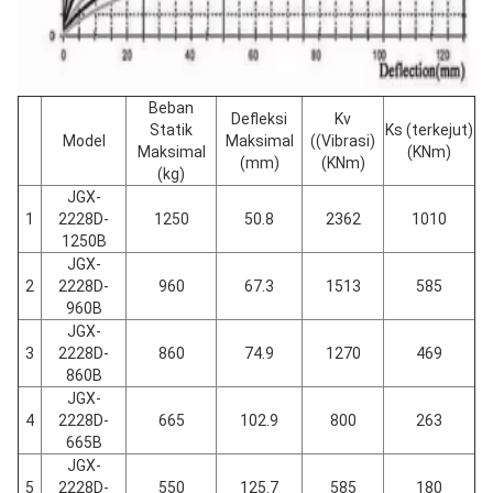
Beban
Defleksi
Kv
Statik
Ks (terkejut)
Model
Maksimal
((Vibrasi)
Maksimal
(KNm)
(mm)
(KNm)
(kg)
JGX-
1
2228D-
1250
50.8
2362
1010
1250B
JGX-
2
2228D-
960
67.3
1513
585
960B
JGX-
3
2228D-
860
74.9
1270
469
860B
JGX-
4
2228D-
665
102.9
800
263
665B
JGX-
5
2228D-
550
125.7
585
180