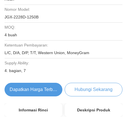
Nomor Model:
JGX-2228D-1250B
MOQ:
4 buah
Ketentuan Pembayaran:
L/C, D/A, D/P, T/T, Western Union, MoneyGram
Supply Ability:
4. bagian, 7
Dapatkan Harga Terbaik
Hubungi Sekarang
Informasi Rinci
Deskripsi Produk