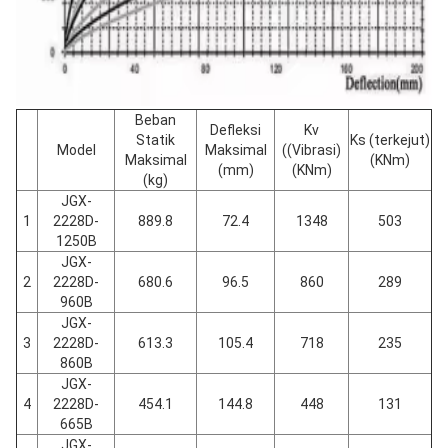
Beban
Defleksi
Kv
Statik
Ks (terkejut)
Model
Maksimal
((Vibrasi)
Maksimal
(KNm)
(mm)
(KNm)
(kg)
JGX-
1
2228D-
889.8
72.4
1348
503
1250B
JGX-
2
2228D-
680.6
96.5
860
289
960B
JGX-
3
2228D-
613.3
105.4
718
235
860B
JGX-
4
2228D-
454.1
144.8
448
131
665B
JGX-