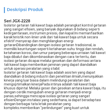
Deskripsi Produk
Seri JGX-2228
Isolator getaran tali kawat baja adalah perangkat kontrol getaran
yang sangat efisien, yang banyak digunakan di bidang seperti
kedirgantaraan, instrumen presisi, dan kapal.Ini memanfaatkan
karakteristik non-linier unik dari tali kawat baja untuk secara
efektif menyerap dan menghilangkan energi
getaranDibandingkan dengan isolasi getaran tradisional, ia
memiliki keuntungan seperti ketahanan suhu tinggi dan rendah,
ketahanan korosi, dan umur panjang.beberapa untaian tali kawat
baja dibalut dan dikombinasikan dengan cara tertentu, dan
isolasi getaran dicapai melalui gesekan dan deformasi antara
tali kawat baja.memberikan jaminan yang dapat diandalkan
untuk operasi peralatan yang stabil.
Isolator getaran tali kawat baja adalah asisten yang dapat
diandalkan di bidang industri dan penelitian ilmiah,menunjukkan
kinerja yang luar biasa dalam melindungi peralatan dan
mengoptimalkan kinerjaPada intinya adalah tali kawat baja
khusus dipintal. Melalui geser dan gesekan antara kawat baja, itu
dengan cerdik mengubah energi getaran menjadi energi
panas,sehingga mencapai isolasi getaran yang sangat
efisienDengan instalasi yang sederhana, ia dapat beradaptasi
dengan berbagai tata letak peralatan yang
kompleks.memberikan "perlindungan" yang kuat untuk