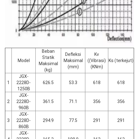
Beban
Defleksi
Kv
Statik
Model
Maksimal
((Vibrasi)
Ks (terkejut)
Maksimal
(mm)
(KNm)
(kg)
JGX-
1
2228D-
626.5
53.3
618
618
1250B
JGX-
2
2228D-
361.5
71.1
356
356
960B
JGX-
3
2228D-
294.9
77.5
291
291
860B
JGX-