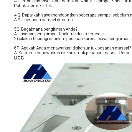
A:Contoh biasanya akan memakan waktu 2 sampai 5 hari. Untuk
Pabrik memiliki stok.
4.Q: Dapatkah saya mendapatkan beberapa sampel sebelum 
A:Ya, pesanan sampel diterima
5Q: Bagaimana pengiriman Anda?
A: Layanan pengiriman di seluruh dunia tersedia
2) silakan hubungi sebelum pesanan karena biaya pengiriman b
6T: Apakah Anda menawarkan diskon untuk pesanan massal?
A: Ya, kami menawarkan diskon untuk pesanan massal. Persen
UGC