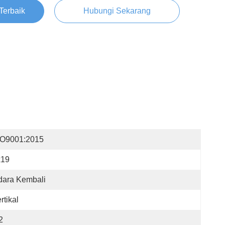
Terbaik
Hubungi Sekarang
SO9001:2015
x19
dara Kembali
rtikal
2