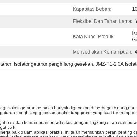
Kapasitas Beban:
1
Fleksibel Dan Tahan Lama:
Is
Kata Kunci Produk:
G
Menyediakan Kemampuan:
etaran
, 
Isolator getaran penghilang gesekan
, 
JMZ-T1-2.0A Isolat
ogi isolasi getaran semakin banyak digunakan di berbagai bidang,dan k
etaran penghilang gesekan adalah tanggapan yang kuat terhadap permi
.
gat baik dan kemampuan beradaptasi dengan lingkungan.apakah berada d
at baik.
rja baik dalam aplikasi praktis. Ini telah memainkan peran penting da