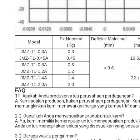
Pz Nominal
Defleksi Maksimal
Model
(Kg)
(mm)
(m
JMZ-T1-0.3A
0.3
JMZ-T1-0.45A
0.45
19.5
JMZ-T1-0.6A
0.6
≤ 0.6
JMZ-T1-1.2A
1.2
JMZ-T1-1.4A
1.4
22 ±
JMZ-T1-2.0A
2.0
FAQ
1T: Apakah Anda produsen atau perusahaan perdagangan?
A: Kami adalah produsen, bukan perusahaan perdagangan. Kami 
memungkinkan kami menawarkan harga yang kompetitif dan sol
2.Q: Dapatkah Anda menyesuaikan produk untuk kami?
A: Ya, kami memiliki kemampuan untuk menyesuaikan produk k
Anda untuk menciptakan solusi yang disesuaikan yang sesuai
3.Q: Berapa waktu pengiriman?