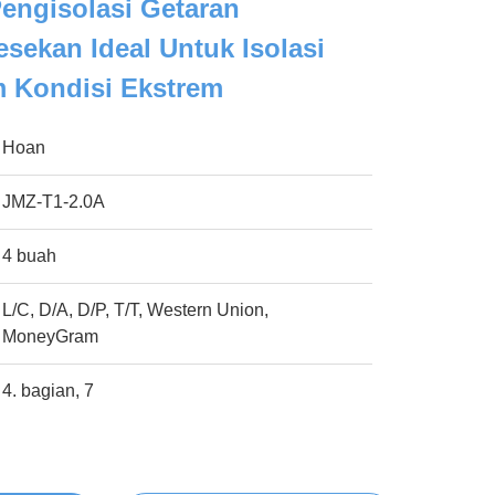
engisolasi Getaran
sekan Ideal Untuk Isolasi
m Kondisi Ekstrem
Hoan
JMZ-T1-2.0A
4 buah
L/C, D/A, D/P, T/T, Western Union,
MoneyGram
4. bagian, 7