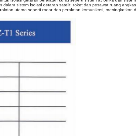
k isolasi getaran peralatan kunci seperti sistem avionika dan sistem
alam sistem isolasi getaran satelit, roket dan pesawat ruang angkas
ralatan utama seperti radar dan peralatan komunikasi, meningkatkan d