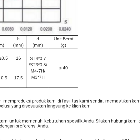
H
h
d
Unit Berat
m)
(mm)
(mm)
(g)
±0.5
16
ST4*0.7
/ST3*0.5/
≤ 40
M4-7H/
M3*7H
 0.5
17.5
memproduksi produk kami di fasilitas kami sendiri, memastikan kontr
usi yang disesuaikan langsung ke klien kami.
ami untuk memenuhi kebutuhan spesifik Anda. Silakan hubungi kami 
 dengan preferensi Anda.