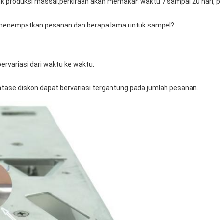
 produksi massal,perkiraan akan memakan waktu 7 sampai 20 hari, pe
menempatkan pesanan dan berapa lama untuk sampel?
ervariasi dari waktu ke waktu.
tase diskon dapat bervariasi tergantung pada jumlah pesanan.