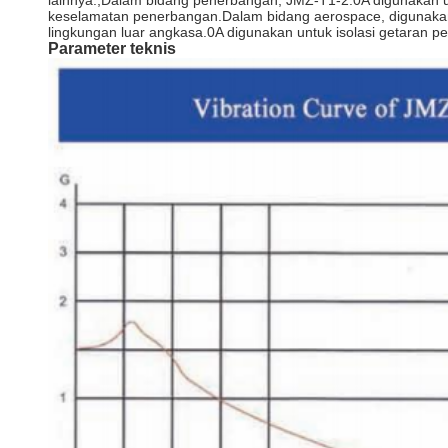
lainnya.,Dalam bidang penerbangan, JMZ-T1-2.0A digunakan untu
keselamatan penerbangan.Dalam bidang aerospace, digunakan d
lingkungan luar angkasa.0A digunakan untuk isolasi getaran pe
Parameter teknis