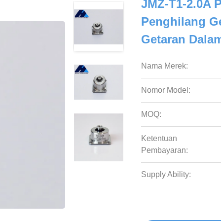
JMZ-T1-2.0A P
Penghilang Ge
Getaran Dala
Nama Merek:
Nomor Model:
MOQ:
Ketentuan
Pembayaran:
Supply Ability: