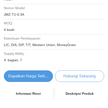
Nomor Model:
JMZ-T1-0.3A
MOQ:
4 buah
Ketentuan Pembayaran:
L/C, D/A, D/P, T/T, Western Union, MoneyGram
Supply Ability:
4. bagian, 7
Dapatkan Harga Terbaik
Hubungi Sekarang
Informasi Rinci
Deskripsi Produk