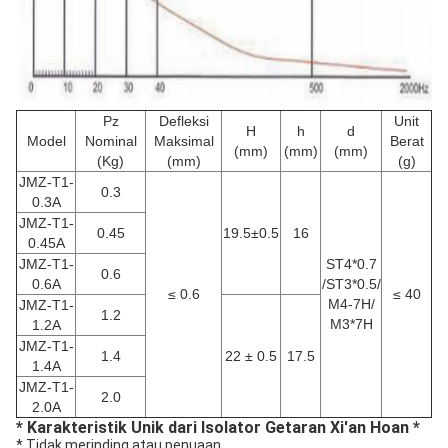
Pz
Defleksi
Unit
H
h
d
Model
Nominal
Maksimal
Berat
(mm)
(mm)
(mm)
(Kg)
(mm)
(g)
JMZ-T1-
0.3
0.3A
JMZ-T1-
0.45
19.5±0.5
16
0.45A
JMZ-T1-
ST4*0.7
0.6
0.6A
/ST3*0.5/
≤ 0.6
≤ 40
M4-7H/
JMZ-T1-
1.2
M3*7H
1.2A
JMZ-T1-
1.4
22 ± 0.5
17.5
1.4A
JMZ-T1-
2.0
2.0A
* Karakteristik Unik dari Isolator Getaran Xi'an Hoan *
* Tidak merinding atau penuaan.