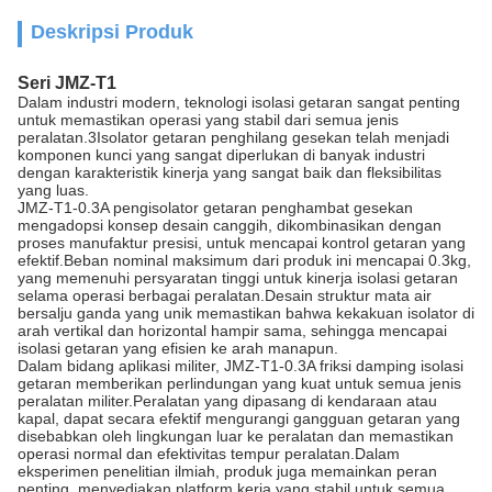
Deskripsi Produk
Seri JMZ-T1
Dalam industri modern, teknologi isolasi getaran sangat penting
untuk memastikan operasi yang stabil dari semua jenis
peralatan.3Isolator getaran penghilang gesekan telah menjadi
komponen kunci yang sangat diperlukan di banyak industri
dengan karakteristik kinerja yang sangat baik dan fleksibilitas
yang luas.
JMZ-T1-0.3A pengisolator getaran penghambat gesekan
mengadopsi konsep desain canggih, dikombinasikan dengan
proses manufaktur presisi, untuk mencapai kontrol getaran yang
efektif.Beban nominal maksimum dari produk ini mencapai 0.3kg,
yang memenuhi persyaratan tinggi untuk kinerja isolasi getaran
selama operasi berbagai peralatan.Desain struktur mata air
bersalju ganda yang unik memastikan bahwa kekakuan isolator di
arah vertikal dan horizontal hampir sama, sehingga mencapai
isolasi getaran yang efisien ke arah manapun.
Dalam bidang aplikasi militer, JMZ-T1-0.3A friksi damping isolasi
getaran memberikan perlindungan yang kuat untuk semua jenis
peralatan militer.Peralatan yang dipasang di kendaraan atau
kapal, dapat secara efektif mengurangi gangguan getaran yang
disebabkan oleh lingkungan luar ke peralatan dan memastikan
operasi normal dan efektivitas tempur peralatan.Dalam
eksperimen penelitian ilmiah, produk juga memainkan peran
penting, menyediakan platform kerja yang stabil untuk semua