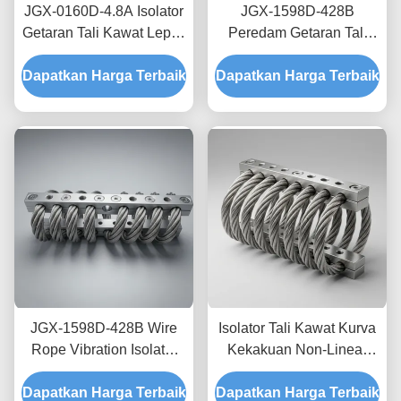
JGX-0160D-4.8A Isolator
JGX-1598D-428B
Getaran Tali Kawat Lepas
Peredam Getaran Tali
Pantai Laut Bebas
Kawat Tanpa Creep,
Dapatkan Harga Terbaik
Perawatan Shock Mount
Dapatkan Harga Terbaik
Gesekan Bebas Oli,
Baja Tahan Karat
Peredam untuk
Perlindungan Pengiriman
Transit
JGX-1598D-428B Wire
Isolator Tali Kawat Kurva
Rope Vibration Isolator
Kekakuan Non-Linear
Fungus Chemical
JGX-2228D-665B
Dapatkan Harga Terbaik
Washdown Resistant
Dapatkan Harga Terbaik
Pemasangan Semua