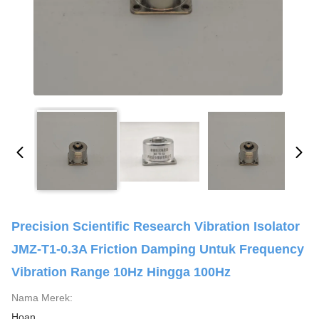
Precision Scientific Research Vibration Isolator
JMZ-T1-0.3A Friction Damping Untuk Frequency
Vibration Range 10Hz Hingga 100Hz
Nama Merek:
Hoan