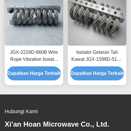
JGX-2228D-860B Wire
Isolator Getaran Tali
Rope Vibration Isolator
Kawat JGX-1598D-515B
Rapid Prototyping Quick
Menyediakan Kapasitas
Dapatkan Harga Terbaik
Assembly Disesuaikan
Dapatkan Harga Terbaik
Beban Terukur dan
Shock Mount
Isolasi Kebisingan yang
Ditanggung Struktur
Hubungi Kami
Xi'an Hoan Microwave Co., Ltd.