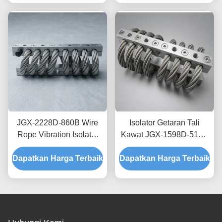
Elektronik Presisi
JGX-2228D-860B Wire
Isolator Getaran Tali
Rope Vibration Isolator
Kawat JGX-1598D-515B
Rapid Prototyping Quick
Menyediakan Kapasitas
Dapatkan Harga Terbaik
Assembly Disesuaikan
Dapatkan Harga Terbaik
Beban Terukur dan
Shock Mount
Isolasi Kebisingan yang
Ditanggung Struktur