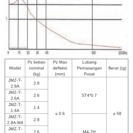
Pz beban
Pz Max
Lubang
Model
nominal
defleksi
Pemasangan
Berat ((g)
(kg)
(mm)
Pusat
JMZ-T-
2.8
2.8A
JMZ-T-
2.6
ST4*0.7
2.6A
JMZ-T-
1.4
1.4A
≤ 0.6
≤ 58
JMZ-T-
2.8
2.8A-M4
JMZ-T-
2.6
M4-7H