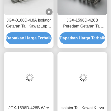
JGX-0160D-4.8A Isolator
JGX-1598D-428B
Getaran Tali Kawat Lepas
Peredam Getaran Tali
Pantai Laut Bebas
Kawat Tanpa Creep,
Dapatkan Harga Terbaik
Perawatan Shock Mount
Dapatkan Harga Terbaik
Gesekan Bebas Oli,
Baja Tahan Karat
Peredam untuk
Perlindungan Pengiriman
Transit
JGX-1598D-428B Wire
Isolator Tali Kawat Kurva