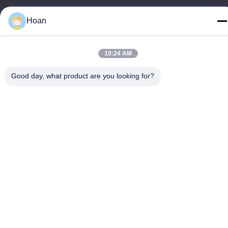
Telp
Hoan
86--18740357801
10:24 AM
Good day, what product are you looking for?
Cina Kualitas Baik Isolator getaran tali kawat Pemasok. Hak cipta
© 2024-2026 Xi'an Hoan Microwave Co., Ltd. . Seluruh hak cipta.
Kebijakan Privasi
|
Sitemap