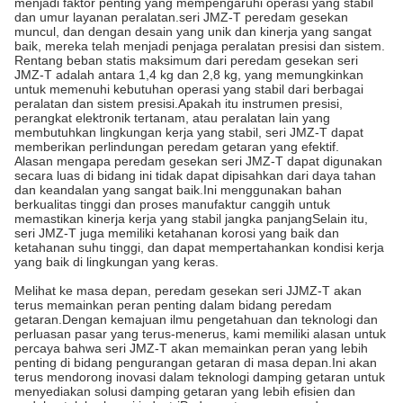
menjadi faktor penting yang mempengaruhi operasi yang stabil
dan umur layanan peralatan.seri JMZ-T peredam gesekan
muncul, dan dengan desain yang unik dan kinerja yang sangat
baik, mereka telah menjadi penjaga peralatan presisi dan sistem.
Rentang beban statis maksimum dari peredam gesekan seri
JMZ-T adalah antara 1,4 kg dan 2,8 kg, yang memungkinkan
untuk memenuhi kebutuhan operasi yang stabil dari berbagai
peralatan dan sistem presisi.Apakah itu instrumen presisi,
perangkat elektronik tertanam, atau peralatan lain yang
membutuhkan lingkungan kerja yang stabil, seri JMZ-T dapat
memberikan perlindungan peredam getaran yang efektif.
Alasan mengapa peredam gesekan seri JMZ-T dapat digunakan
secara luas di bidang ini tidak dapat dipisahkan dari daya tahan
dan keandalan yang sangat baik.Ini menggunakan bahan
berkualitas tinggi dan proses manufaktur canggih untuk
memastikan kinerja kerja yang stabil jangka panjangSelain itu,
seri JMZ-T juga memiliki ketahanan korosi yang baik dan
ketahanan suhu tinggi, dan dapat mempertahankan kondisi kerja
yang baik di lingkungan yang keras.
Melihat ke masa depan, peredam gesekan seri JJMZ-T akan
terus memainkan peran penting dalam bidang peredam
getaran.Dengan kemajuan ilmu pengetahuan dan teknologi dan
perluasan pasar yang terus-menerus, kami memiliki alasan untuk
percaya bahwa seri JMZ-T akan memainkan peran yang lebih
penting di bidang pengurangan getaran di masa depan.Ini akan
terus mendorong inovasi dalam teknologi damping getaran untuk
menyediakan solusi damping getaran yang lebih efisien dan