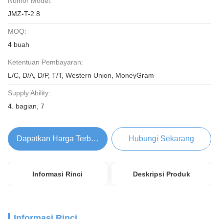
Nomor Model:
JMZ-T-2.8
MOQ:
4 buah
Ketentuan Pembayaran:
L/C, D/A, D/P, T/T, Western Union, MoneyGram
Supply Ability:
4. bagian, 7
Dapatkan Harga Terbaik
Hubungi Sekarang
Informasi Rinci
Deskripsi Produk
Informasi Rinci