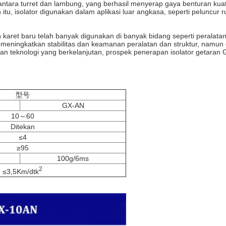
antara turret dan lambung, yang berhasil menyerap gaya benturan kua
tu, isolator digunakan dalam aplikasi luar angkasa, seperti peluncur ru
karet baru telah banyak digunakan di banyak bidang seperti peralatan, 
nya meningkatkan stabilitas dan keamanan peralatan dan struktur, namun
n teknologi yang berkelanjutan, prospek penerapan isolator getaran
型号
GX-AN
10～60
Ditekan
≤4
≥95
100g/6ms
2
≤3,5Km/dtk