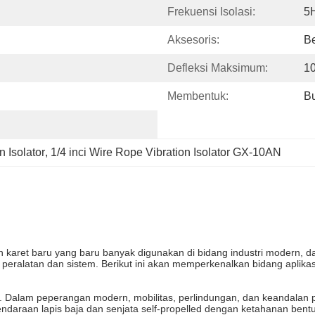
Frekuensi Isolasi:
5
Aksesoris:
Be
Defleksi Maksimum:
1
Membentuk:
B
n Isolator
, 
1/4 inci Wire Rope Vibration Isolator GX-10AN
an karet baru yang baru banyak digunakan di bidang industri modern, 
peralatan dan sistem. Berikut ini akan memperkenalkan bidang aplikasi
. Dalam peperangan modern, mobilitas, perlindungan, dan keandalan p
endaraan lapis baja dan senjata self-propelled dengan ketahanan bent