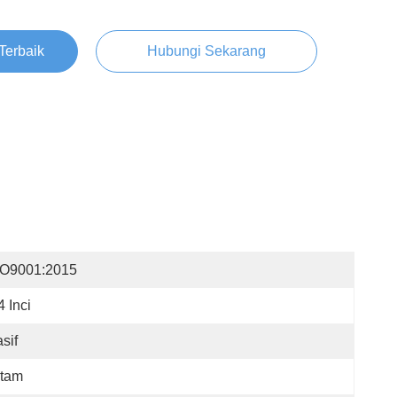
Terbaik
Hubungi Sekarang
SO9001:2015
4 Inci
sif
itam