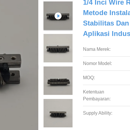
1/4 Inci Wire 
Metode Insta
Stabilitas Da
Aplikasi Indus
Nama Merek:
Nomor Model:
MOQ:
Ketentuan
Pembayaran:
Supply Ability: