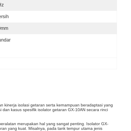
Hz
rsih
0mm
undar
dan kinerja isolasi getaran serta kemampuan beradaptasi yang
 dan kasus spesifik isolator getaran GX-10AN secara rinci
eralatan merupakan hal yang sangat penting. Isolator GX-
uran yang kuat. Misalnya, pada tank tempur utama jenis