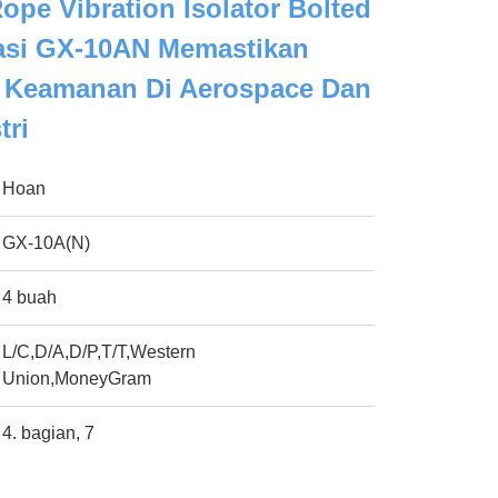
Rope Vibration Isolator Bolted
lasi GX-10AN Memastikan
n Keamanan Di Aerospace Dan
tri
Hoan
GX-10A(N)
4 buah
L/C,D/A,D/P,T/T,Western
Union,MoneyGram
4. bagian, 7