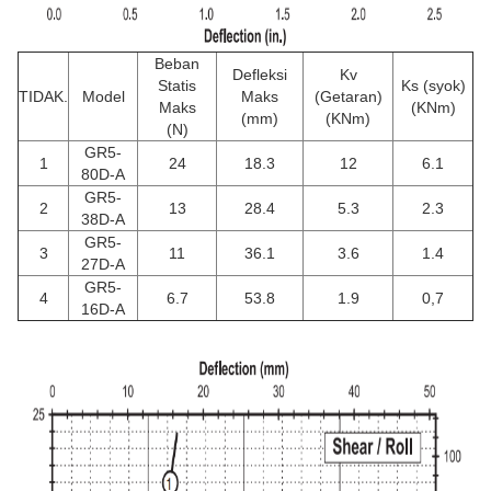
Beban
Defleksi
Kv
Statis
Ks (syok)
TIDAK.
Model
Maks
(Getaran)
Maks
(KNm)
(mm)
(KNm)
(N)
GR5-
1
24
18.3
12
6.1
80D-A
GR5-
2
13
28.4
5.3
2.3
38D-A
GR5-
3
11
36.1
3.6
1.4
27D-A
GR5-
4
6.7
53.8
1.9
0,7
16D-A