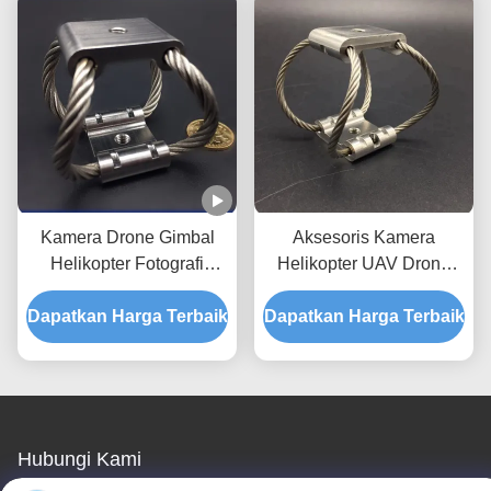
Kamera Drone Gimbal
Aksesoris Kamera
Helikopter Fotografi
Helikopter UAV Drone
Udara GR6-142D-A
Stabilizer Shock Vibration
Dapatkan Harga Terbaik
Kamera Vibration Isolator
Dapatkan Harga Terbaik
Insulation GR4-13D-A
Isolator de vibraciones de
Kompak Isolator Tali
la cam
Kawat
Hubungi Kami