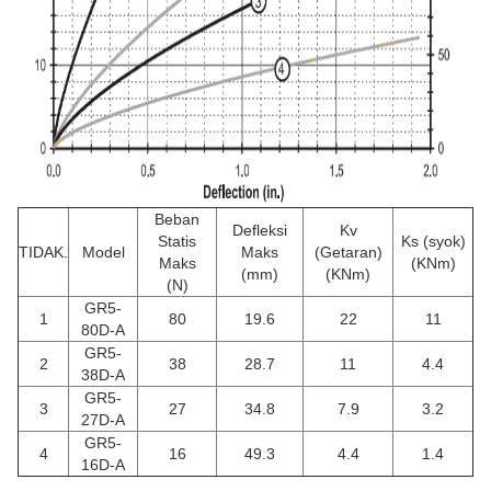
Beban
Defleksi
Kv
Statis
Ks (syok)
TIDAK.
Model
Maks
(Getaran)
Maks
(KNm)
(mm)
(KNm)
(N)
GR5-
1
80
19.6
22
11
80D-A
GR5-
2
38
28.7
11
4.4
38D-A
GR5-
3
27
34.8
7.9
3.2
27D-A
GR5-
4
16
49.3
4.4
1.4
16D-A