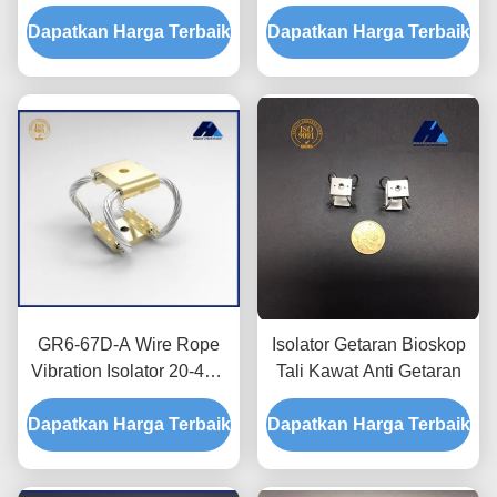
damping getaran
Film Isolasi Getaran Kejut
Dapatkan Harga Terbaik
Dapatkan Harga Terbaik
Isolator Getaran Kamera
Seri GR1
GR6-67D-A Wire Rope
Isolator Getaran Bioskop
Vibration Isolator 20-47N
Tali Kawat Anti Getaran
Beban 90% Isolasi
Dapatkan Harga Terbaik
Dapatkan Harga Terbaik