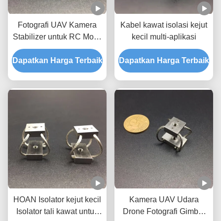
Fotografi UAV Kamera
Kabel kawat isolasi kejut
Stabilizer untuk RC Mobil
kecil multi-aplikasi
GR3 buatan tangan
Dapatkan Harga Terbaik
Perlindungan kejut yang
Dapatkan Harga Terbaik
indah
HOAN Isolator kejut kecil
Kamera UAV Udara
Isolator tali kawat untuk
Drone Fotografi Gimbal