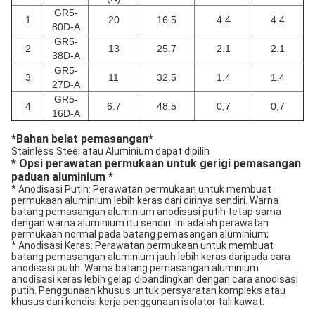
GR5-
1
20
16.5
4.4
4.4
80D-A
GR5-
2
13
25.7
2.1
2.1
38D-A
GR5-
3
11
32.5
1.4
1.4
27D-A
GR5-
4
6.7
48.5
0,7
0,7
16D-A
*Bahan belat pemasangan*
Stainless Steel atau Aluminium dapat dipilih
* Opsi perawatan permukaan untuk gerigi pemasangan
paduan aluminium *
* Anodisasi Putih: Perawatan permukaan untuk membuat
permukaan aluminium lebih keras dari dirinya sendiri. Warna
batang pemasangan aluminium anodisasi putih tetap sama
dengan warna aluminium itu sendiri. Ini adalah perawatan
permukaan normal pada batang pemasangan aluminium;
* Anodisasi Keras: Perawatan permukaan untuk membuat
batang pemasangan aluminium jauh lebih keras daripada cara
anodisasi putih. Warna batang pemasangan aluminium
anodisasi keras lebih gelap dibandingkan dengan cara anodisasi
putih. Penggunaan khusus untuk persyaratan kompleks atau
khusus dari kondisi kerja penggunaan isolator tali kawat.