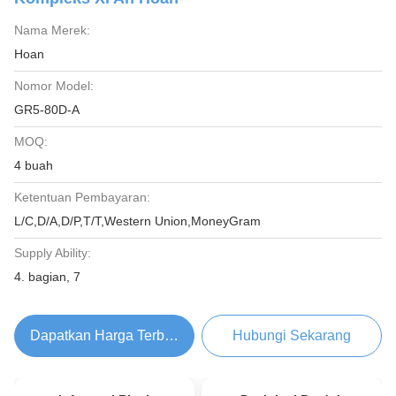
Nama Merek:
Hoan
Nomor Model:
GR5-80D-A
MOQ:
4 buah
Ketentuan Pembayaran:
L/C,D/A,D/P,T/T,Western Union,MoneyGram
Supply Ability:
4. bagian, 7
Dapatkan Harga Terbaik
Hubungi Sekarang