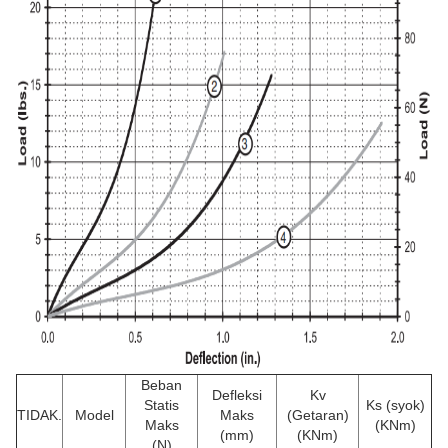
Beban
Defleksi
Kv
Statis
Ks (syok)
TIDAK.
Model
Maks
(Getaran)
Maks
(KNm)
(mm)
(KNm)
(N)