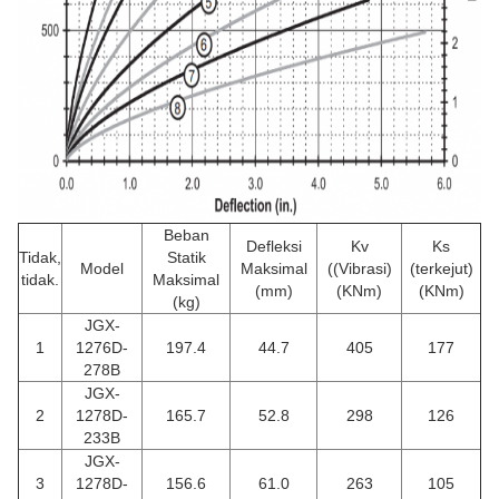
Beban
Defleksi
Kv
Ks
Tidak,
Statik
Model
Maksimal
((Vibrasi)
(terkejut)
tidak.
Maksimal
(mm)
(KNm)
(KNm)
(kg)
JGX-
1
1276D-
197.4
44.7
405
177
278B
JGX-
2
1278D-
165.7
52.8
298
126
233B
JGX-
3
1278D-
156.6
61.0
263
105