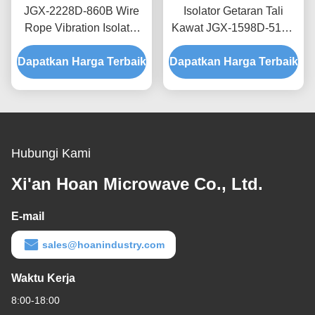
JGX-2228D-860B Wire
Isolator Getaran Tali
Rope Vibration Isolator
Kawat JGX-1598D-515B
Rapid Prototyping Quick
Menyediakan Kapasitas
Dapatkan Harga Terbaik
Assembly Disesuaikan
Dapatkan Harga Terbaik
Beban Terukur dan
Shock Mount
Isolasi Kebisingan yang
Ditanggung Struktur
Hubungi Kami
Xi'an Hoan Microwave Co., Ltd.
E-mail
sales@hoanindustry.com
Waktu Kerja
8:00-18:00