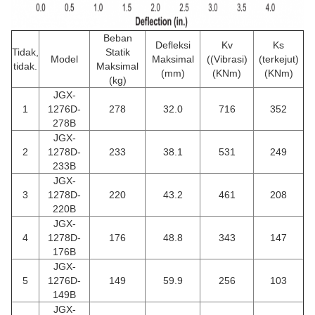
Beban
Defleksi
Kv
Ks
Tidak,
Statik
Model
Maksimal
((Vibrasi)
(terkejut)
tidak.
Maksimal
(mm)
(KNm)
(KNm)
(kg)
JGX-
1
1276D-
278
32.0
716
352
278B
JGX-
2
1278D-
233
38.1
531
249
233B
JGX-
3
1278D-
220
43.2
461
208
220B
JGX-
4
1278D-
176
48.8
343
147
176B
JGX-
5
1276D-
149
59.9
256
103
149B
JGX-