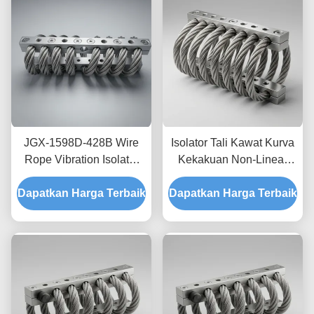
JGX-1598D-428B Wire
Isolator Tali Kawat Kurva
Rope Vibration Isolator
Kekakuan Non-Linear
Fungus Chemical
JGX-2228D-665B
Dapatkan Harga Terbaik
Washdown Resistant
Dapatkan Harga Terbaik
Pemasangan Semua
Stainless Steel Isolation
Logam Ramah
Mount
Lingkungan untuk
Peralatan Industri