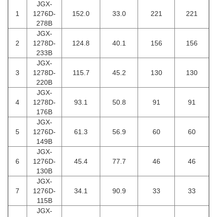
JGX-
1
1276D-
152.0
33.0
221
221
278B
JGX-
2
1278D-
124.8
40.1
156
156
233B
JGX-
3
1278D-
115.7
45.2
130
130
220B
JGX-
4
1278D-
93.1
50.8
91
91
176B
JGX-
5
1276D-
61.3
56.9
60
60
149B
JGX-
6
1276D-
45.4
77.7
46
46
130B
JGX-
7
1276D-
34.1
90.9
33
33
115B
JGX-