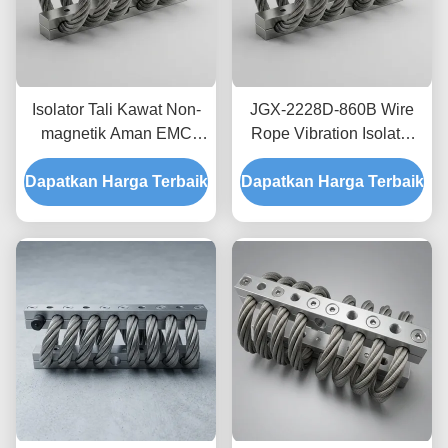
Isolator Tali Kawat Non-
JGX-2228D-860B Wire
magnetik Aman EMC
Rope Vibration Isolator
JGX-2228D-665B
Stainless Steel Long
Dapatkan Harga Terbaik
Dudukan Disipasi Kejut
Dapatkan Harga Terbaik
Service Life Absorber
Sementara untuk
kejut industri
Elektronik Presisi