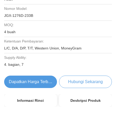
Nomor Model:
JGX-1276D-233B
MOQ:
4 buah
Ketentuan Pembayaran:
L/C, D/A, D/P, T/T, Western Union, MoneyGram
Supply Ability:
4. bagian, 7
Dapatkan Harga Terbaik
Hubungi Sekarang
Informasi Rinci
Deskripsi Produk