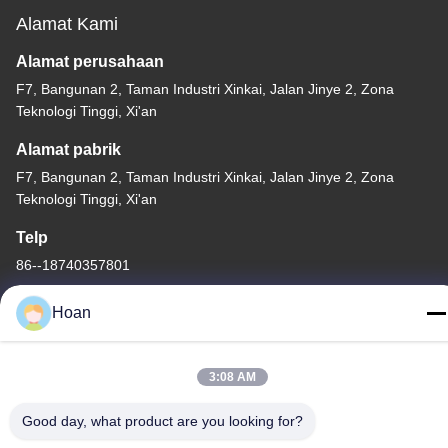
Alamat Kami
Alamat perusahaan
F7, Bangunan 2, Taman Industri Xinkai, Jalan Jinye 2, Zona
Teknologi Tinggi, Xi'an
Alamat pabrik
F7, Bangunan 2, Taman Industri Xinkai, Jalan Jinye 2, Zona
Teknologi Tinggi, Xi'an
Telp
86--18740357801
Hoan
3:08 AM
Cina Kualitas Baik Isolator getaran tali kawat Pemasok. Hak cipta
© 2024-2026 Xi'an Hoan Microwave Co., Ltd. . Seluruh hak cipta.
Good day, what product are you looking for?
Kebijakan Privasi
|
Sitemap