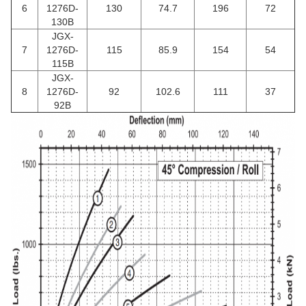
6
1276D-
130
74.7
196
72
130B
JGX-
7
1276D-
115
85.9
154
54
115B
JGX-
8
1276D-
92
102.6
111
37
92B