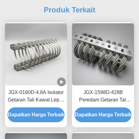
Produk Terkait
JGX-0160D-4.8A Isolator
JGX-1598D-428B
Getaran Tali Kawat Lepas
Peredam Getaran Tali
Pantai Laut Bebas
Kawat Tanpa Creep,
Dapatkan Harga Terbaik
Perawatan Shock Mount
Dapatkan Harga Terbaik
Gesekan Bebas Oli,
Baja Tahan Karat
Peredam untuk
Perlindungan Pengiriman
Transit