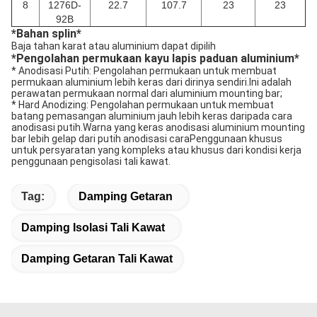
8
1276D-
22.7
107.7
23
23
92B
*
Bahan splin
*
Baja tahan karat atau aluminium dapat dipilih
*
Pengolahan permukaan kayu lapis paduan aluminium
*
* Anodisasi Putih: Pengolahan permukaan untuk membuat
permukaan aluminium lebih keras dari dirinya sendiri.Ini adalah
perawatan permukaan normal dari aluminium mounting bar;
* Hard Anodizing: Pengolahan permukaan untuk membuat
batang pemasangan aluminium jauh lebih keras daripada cara
anodisasi putih.Warna yang keras anodisasi aluminium mounting
bar lebih gelap dari putih anodisasi caraPenggunaan khusus
untuk persyaratan yang kompleks atau khusus dari kondisi kerja
penggunaan pengisolasi tali kawat.
Tag:
Damping Getaran
Damping Isolasi Tali Kawat
Damping Getaran Tali Kawat