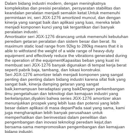
Dalam bidang industri modern, dengan meningkatnya
kompleksitas dan presisi peralatan, persyaratan stabilitas dan
keandalan peralatan menjadi semakin ketat.Untuk memenuhi
permintaan ini, seri JGX-1276 amortized muncul, dan dengan
kinerja yang sangat baik dan aplikasi yang luas, mereka telah
menjadi komponen kunci yang tak tergantikan dari banyak
peralatan industri.
Amortisator seri JGX-1276 dirancang untuk memenuhi kebutuhan
peredam getaran peralatan dan sistem besar dan berat. Its
maximum static load range from 92kg to 280kg means that it is
able to withstand the weight of a wide range of heavy-duty
equipment and effectively reduce the vibrations generated during
the operation of the equipmentKapasitas beban yang kuat ini
membuat seri JGX-1276 banyak digunakan di tempat kerja berat
seperti pabrik baja, tambang, dan lokasi konstruksi.
Seri JGX-1276 amortizer telah menjadi komponen yang sangat
penting dan penting dalam bidang industri karena sifat fisik yang
sangat baik, kinerja damping getaran yang sangat
baik,kemampuan beradaptasi yang baikDengan perkembangan
ilmu pengetahuan dan teknologi dan kemajuan industri yang
berkelanjutan,diyakini bahwa series JGX-1276 amortizer akan
menunjukkan prospek yang lebih luas dan potensi yang lebih
besar dalam aplikasi di masa depanPada saat yang sama, kami
juga mengharapkan lebih banyak perusahaan untuk
memperhatikan dan berinvestasi dalam penelitian dan
pengembangan dan inovasi teknologi peredam kejut,dan
bersama-sama mempromosikan pengembangan dan kemajuan
bidang industri.