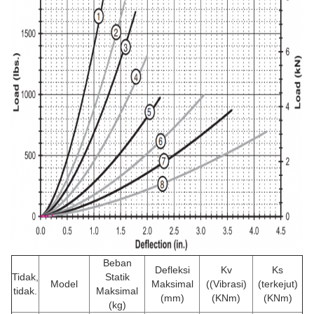
Beban
Defleksi
Kv
Ks
Tidak,
Statik
Model
Maksimal
((Vibrasi)
(terkejut)
tidak.
Maksimal
(mm)
(KNm)
(KNm)
(kg)