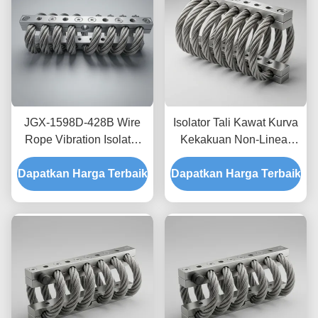
JGX-1598D-428B Wire
Isolator Tali Kawat Kurva
Rope Vibration Isolator
Kekakuan Non-Linear
Fungus Chemical
JGX-2228D-665B
Dapatkan Harga Terbaik
Washdown Resistant
Dapatkan Harga Terbaik
Pemasangan Semua
Stainless Steel Isolation
Logam Ramah
Mount
Lingkungan untuk
Peralatan Industri