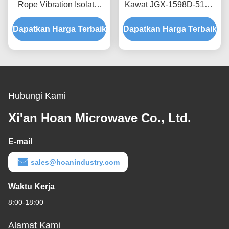
Rope Vibration Isolator
Kawat JGX-1598D-515B
Rapid Prototyping Quick
Menyediakan Kapasitas
Dapatkan Harga Terbaik
Assembly Disesuaikan
Dapatkan Harga Terbaik
Beban Terukur dan
Shock Mount
Isolasi Kebisingan yang
Ditanggung Struktur
Hubungi Kami
Xi'an Hoan Microwave Co., Ltd.
E-mail
sales@hoanindustry.com
Waktu Kerja
8:00-18:00
Alamat Kami