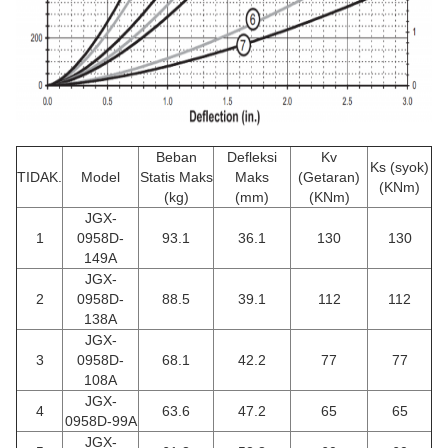
Beban
Defleksi
Kv
Ks (syok)
TIDAK.
Model
Statis Maks
Maks
(Getaran)
(KNm)
(kg)
(mm)
(KNm)
JGX-
1
0958D-
93.1
36.1
130
130
149A
JGX-
2
0958D-
88.5
39.1
112
112
138A
JGX-
3
0958D-
68.1
42.2
77
77
108A
JGX-
4
63.6
47.2
65
65
0958D-99A
JGX-