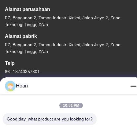
Alamat perusahaan
F7, Bangunan 2, Taman Industri Xinkai, Jalan Jinye 2, Zona
Teknologi Tinggi, Xi'an
Alamat pabrik
F7, Bangunan 2, Taman Industri Xinkai, Jalan Jinye 2, Zona
Teknologi Tinggi, Xi'an
Telp
86--18740357801
Hoan
10:51 PM
Cina Kualitas Baik Isolator getaran tali kawat Pemasok. Hak cipta
© 2024-2026 Xi'an Hoan Microwave Co., Ltd. . Seluruh hak cipta.
Good day, what product are you looking for?
Kebijakan Privasi
|
Sitemap