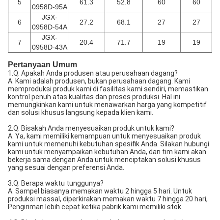
5
61.3
52.8
60
60
0958D-95A
JGX-
6
27.2
68.1
27
27
0958D-54A
JGX-
7
20.4
71.7
19
19
0958D-43A
Pertanyaan Umum
1.Q: Apakah Anda produsen atau perusahaan dagang?
A: Kami adalah produsen, bukan perusahaan dagang. Kami
memproduksi produk kami di fasilitas kami sendiri, memastikan
kontrol penuh atas kualitas dan proses produksi. Hal ini
memungkinkan kami untuk menawarkan harga yang kompetitif
dan solusi khusus langsung kepada klien kami.
2.Q: Bisakah Anda menyesuaikan produk untuk kami?
A: Ya, kami memiliki kemampuan untuk menyesuaikan produk
kami untuk memenuhi kebutuhan spesifik Anda. Silakan hubungi
kami untuk menyampaikan kebutuhan Anda, dan tim kami akan
bekerja sama dengan Anda untuk menciptakan solusi khusus
yang sesuai dengan preferensi Anda.
3.Q: Berapa waktu tunggunya?
A: Sampel biasanya memakan waktu 2 hingga 5 hari. Untuk
produksi massal, diperkirakan memakan waktu 7 hingga 20 hari,
Pengiriman lebih cepat ketika pabrik kami memiliki stok.