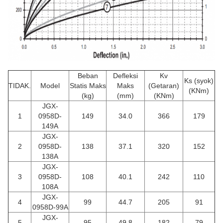
Beban
Defleksi
Kv
Ks (syok)
TIDAK.
Model
Statis Maks
Maks
(Getaran)
(KNm)
(kg)
(mm)
(KNm)
JGX-
1
0958D-
149
34.0
366
179
149A
JGX-
2
0958D-
138
37.1
320
152
138A
JGX-
3
0958D-
108
40.1
242
110
108A
JGX-
4
99
44.7
205
91
0958D-99A
JGX-
5
95
49.8
182
79