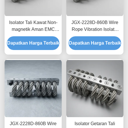
Isolator Tali Kawat Non-
JGX-2228D-860B Wire
magnetik Aman EMC
Rope Vibration Isolator
JGX-2228D-665B
Stainless Steel Long
Dapatkan Harga Terbaik
Dudukan Disipasi Kejut
Dapatkan Harga Terbaik
Service Life Absorber
Sementara untuk
kejut industri
Elektronik Presisi
JGX-2228D-860B Wire
Isolator Getaran Tali