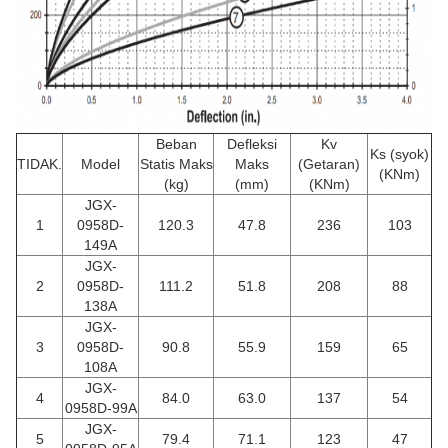
Beban
Defleksi
Kv
Ks (syok)
TIDAK.
Model
Statis Maks
Maks
(Getaran)
(KNm)
(kg)
(mm)
(KNm)
JGX-
1
0958D-
120.3
47.8
236
103
149A
JGX-
2
0958D-
111.2
51.8
208
88
138A
JGX-
3
0958D-
90.8
55.9
159
65
108A
JGX-
4
84.0
63.0
137
54
0958D-99A
JGX-
5
79.4
71.1
123
47