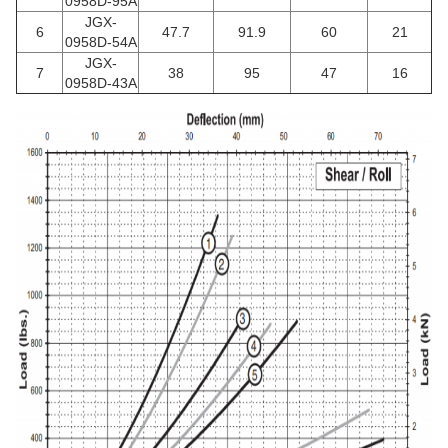
0958D-95A
JGX-
6
47.7
91.9
60
21
0958D-54A
JGX-
7
38
95
47
16
0958D-43A