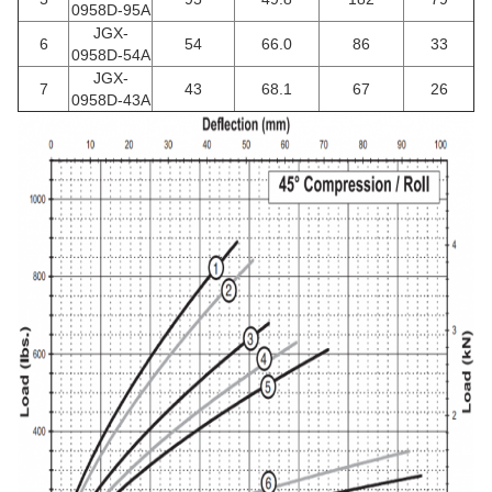
0958D-95A
JGX-
6
54
66.0
86
33
0958D-54A
JGX-
7
43
68.1
67
26
0958D-43A