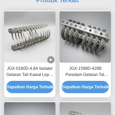
Produk Terkait
JGX-0160D-4.8A Isolator
JGX-1598D-428B
Getaran Tali Kawat Lepas
Peredam Getaran Tali
Pantai Laut Bebas
Kawat Tanpa Creep,
Dapatkan Harga Terbaik
Perawatan Shock Mount
Dapatkan Harga Terbaik
Gesekan Bebas Oli,
Baja Tahan Karat
Peredam untuk
Perlindungan Pengiriman
Transit