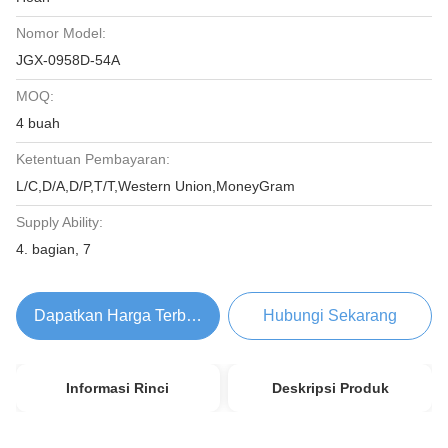
Nomor Model:
JGX-0958D-54A
MOQ:
4 buah
Ketentuan Pembayaran:
L/C,D/A,D/P,T/T,Western Union,MoneyGram
Supply Ability:
4. bagian, 7
Dapatkan Harga Terbaik
Hubungi Sekarang
Informasi Rinci
Deskripsi Produk