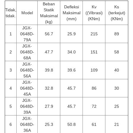
Beban
Defleksi
Kv
Ks
Tidak,
Statik
Model
Maksimal
((Vibrasi)
(terkejut)
tidak.
Maksimal
(mm)
(KNm)
(KNm)
(kg)
JGX-
1
0648D-
56.7
25.9
215
89
79A
JGX-
2
0648D-
47.7
34.0
151
58
68A
JGX-
3
0648D-
39.8
39.6
109
40
56A
JGX-
4
0648D-
32.8
45.7
86
30
45A
JGX-
5
0648D-
27.9
45.7
72
25
39A
JGX-
6
0648D-
25.3
50.8
61
21
36A