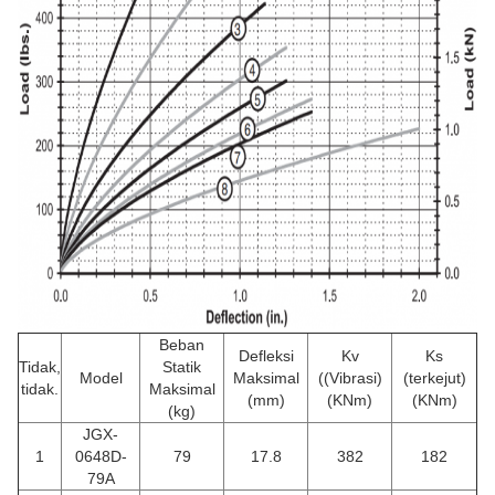
Beban
Defleksi
Kv
Ks
Tidak,
Statik
Model
Maksimal
((Vibrasi)
(terkejut)
tidak.
Maksimal
(mm)
(KNm)
(KNm)
(kg)
JGX-
1
0648D-
79
17.8
382
182
79A