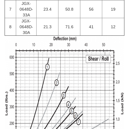
JGX-
7
0648D-
23.4
50.8
56
19
33A
JGX-
8
0648D-
21.3
71.6
41
12
30A