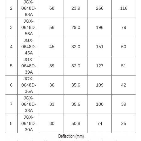
JGX-
2
0648D-
68
23.9
266
116
68A
JGX-
3
0648D-
56
29.0
196
79
56A
JGX-
4
0648D-
45
32.0
151
60
45A
JGX-
5
0648D-
39
32.0
127
51
39A
JGX-
6
0648D-
36
35.6
109
42
36A
JGX-
7
0648D-
33
35.6
100
39
33A
JGX-
8
0648D-
30
50.8
74
25
30A