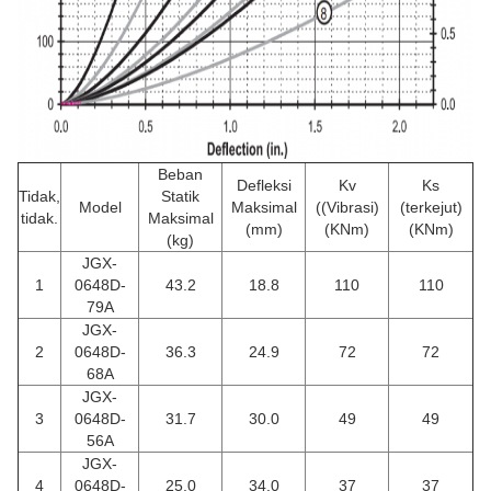
Beban
Defleksi
Kv
Ks
Tidak,
Statik
Model
Maksimal
((Vibrasi)
(terkejut)
tidak.
Maksimal
(mm)
(KNm)
(KNm)
(kg)
JGX-
1
0648D-
43.2
18.8
110
110
79A
JGX-
2
0648D-
36.3
24.9
72
72
68A
JGX-
3
0648D-
31.7
30.0
49
49
56A
JGX-
4
0648D-
25.0
34.0
37
37