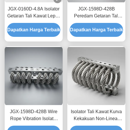
JGX-0160D-4.8A Isolator
JGX-1598D-428B
Getaran Tali Kawat Lepas
Peredam Getaran Tali
Pantai Laut Bebas
Kawat Tanpa Creep,
Dapatkan Harga Terbaik
Perawatan Shock Mount
Dapatkan Harga Terbaik
Gesekan Bebas Oli,
Baja Tahan Karat
Peredam untuk
Perlindungan Pengiriman
Transit
JGX-1598D-428B Wire
Isolator Tali Kawat Kurva
Rope Vibration Isolator
Kekakuan Non-Linear
Fungus Chemical
JGX-2228D-665B