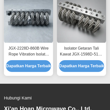
JGX-2228D-860B Wire
Isolator Getaran Tali
Rope Vibration Isolator
Kawat JGX-1598D-515B
Rapid Prototyping Quick
Menyediakan Kapasitas
Dapatkan Harga Terbaik
Assembly Disesuaikan
Dapatkan Harga Terbaik
Beban Terukur dan
Shock Mount
Isolasi Kebisingan yang
Ditanggung Struktur
Hubungi Kami
Xi'an Hoan Microwave Co., Ltd.