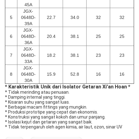
45A
JGX-
5
0648D-
22.7
34.0
32
32
39A
JGX-
6
0648D-
20.4
38.1
25
25
36A
JGX-
7
0648D-
18.2
38.1
23
23
33A
JGX-
8
0648D-
15.9
52.8
16
16
30A
* Karakteristik Unik dari Isolator Getaran Xi'an Hoan *
* Tidak merinding atau penuaan.
* Damping internal yang tinggi.
* Kisaran suhu yang sangat luas.
* Berbagai macam fittings yang mungkin.
* Produksi prototipe yang cepat dan ekonomis.
* Konstruksi yang sangat kokoh dan umur panjang.
* Isolasi kejut dan getaran yang sangat baik.
* Tidak terpengaruh oleh agen kimia, air laut, ozon, sinar UV