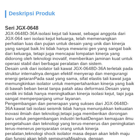
Deskripsi Produk
Seri JGX-0648
JGX-0648D-36A isolasi kejut tali kawat, sebagai anggota dari
JGX-064 seri isolasi kejut keluarga, telah memenangkan
perhatian luas dan pujian untuk desain yang unik dan kinerja
yang sangat baik.Ini tidak hanya mewarisi gen yang sangat baik
dari keluarga, tetapi juga mencapai lompatan kinerja yang
didorong oleh teknologi inovatif, memberikan jaminan kuat untuk
operasi stabil dari berbagai peralatan dan sistem.
Desain unik dari isolator tali kawat JGX-0648D-36A terletak pada
struktur internalnya.dengan efektif menyerap dan mengurangi
energi getaranPada saat yang sama, sifat elastis tali kawat juga
memungkinkan isolator untuk mempertahankan kinerja yang baik
di bawah beban berat tanpa patah atau deformasi.Desain yang
cerdik ini tidak hanya meningkatkan kinerja isolasi kejut, tapi juga
sangat memperpanjang umur layanan.
Pengembangan dan penerapan yang sukses dari JGX-0648D-
36A kawat tali isolasi seismik tidak hanya menunjukkan kekuatan
inovasi ilmiah dan teknologi,tetapi juga memberikan dorongan
baru untuk pengembangan industri terkaitDengan kemajuan ilmu
pengetahuan dan teknologi yang terus-menerus dan peningkatan
terus-menerus persyaratan orang untuk kinerja
peralatan,teknologi shock isolator masa depan akan lebih maju
dan fungsi akan lebih sempurnaMisalnya, dengan