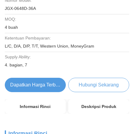
Nomor Model:
JGX-0648D-36A
MOQ:
4 buah
Ketentuan Pembayaran:
L/C, D/A, D/P, T/T, Western Union, MoneyGram
Supply Ability:
4. bagian, 7
Dapatkan Harga Terbaik
Hubungi Sekarang
Informasi Rinci
Deskripsi Produk
Informasi Rinci