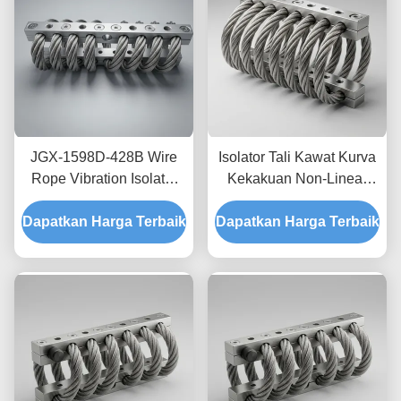
JGX-1598D-428B Wire
Isolator Tali Kawat Kurva
Rope Vibration Isolator
Kekakuan Non-Linear
Fungus Chemical
JGX-2228D-665B
Dapatkan Harga Terbaik
Washdown Resistant
Dapatkan Harga Terbaik
Pemasangan Semua
Stainless Steel Isolation
Logam Ramah
Mount
Lingkungan untuk
Peralatan Industri