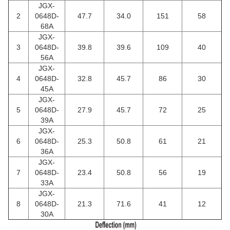
JGX-
2
0648D-
47.7
34.0
151
58
68A
JGX-
3
0648D-
39.8
39.6
109
40
56A
JGX-
4
0648D-
32.8
45.7
86
30
45A
JGX-
5
0648D-
27.9
45.7
72
25
39A
JGX-
6
0648D-
25.3
50.8
61
21
36A
JGX-
7
0648D-
23.4
50.8
56
19
33A
JGX-
8
0648D-
21.3
71.6
41
12
30A