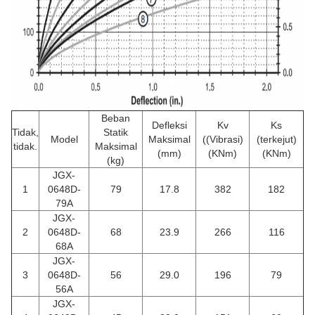
Beban
Defleksi
Kv
Ks
Tidak,
Statik
Model
Maksimal
((Vibrasi)
(terkejut)
tidak.
Maksimal
(mm)
(KNm)
(KNm)
(kg)
JGX-
1
0648D-
79
17.8
382
182
79A
JGX-
2
0648D-
68
23.9
266
116
68A
JGX-
3
0648D-
56
29.0
196
79
56A
JGX-