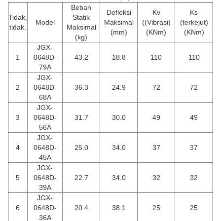
Beban
Defleksi
Kv
Ks
Tidak,
Statik
Model
Maksimal
((Vibrasi)
(terkejut)
tidak.
Maksimal
(mm)
(KNm)
(KNm)
(kg)
JGX-
1
0648D-
43.2
18.8
110
110
79A
JGX-
2
0648D-
36.3
24.9
72
72
68A
JGX-
3
0648D-
31.7
30.0
49
49
56A
JGX-
4
0648D-
25.0
34.0
37
37
45A
JGX-
5
0648D-
22.7
34.0
32
32
39A
JGX-
6
0648D-
20.4
38.1
25
25
36A