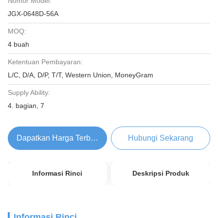
Nomor Model:
JGX-0648D-56A
MOQ:
4 buah
Ketentuan Pembayaran:
L/C, D/A, D/P, T/T, Western Union, MoneyGram
Supply Ability:
4. bagian, 7
Dapatkan Harga Terbaik
Hubungi Sekarang
Informasi Rinci
Deskripsi Produk
Informasi Rinci