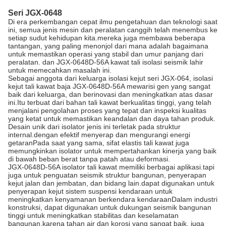
Seri JGX-0648
Di era perkembangan cepat ilmu pengetahuan dan teknologi saat
ini, semua jenis mesin dan peralatan canggih telah menembus ke
setiap sudut kehidupan kita.mereka juga membawa beberapa
tantangan, yang paling menonjol dari mana adalah bagaimana
untuk memastikan operasi yang stabil dan umur panjang dari
peralatan. dan JGX-0648D-56A kawat tali isolasi seismik lahir
untuk memecahkan masalah ini.
Sebagai anggota dari keluarga isolasi kejut seri JGX-064, isolasi
kejut tali kawat baja JGX-0648D-56A mewarisi gen yang sangat
baik dari keluarga, dan berinovasi dan meningkatkan atas dasar
ini.Itu terbuat dari bahan tali kawat berkualitas tinggi, yang telah
menjalani pengolahan proses yang tepat dan inspeksi kualitas
yang ketat untuk memastikan keandalan dan daya tahan produk.
Desain unik dari isolator jenis ini terletak pada struktur
internal.dengan efektif menyerap dan mengurangi energi
getaranPada saat yang sama, sifat elastis tali kawat juga
memungkinkan isolator untuk mempertahankan kinerja yang baik
di bawah beban berat tanpa patah atau deformasi.
JGX-0648D-56A isolator tali kawat memiliki berbagai aplikasi.tapi
juga untuk penguatan seismik struktur bangunan, penyerapan
kejut jalan dan jembatan, dan bidang lain.dapat digunakan untuk
penyerapan kejut sistem suspensi kendaraan untuk
meningkatkan kenyamanan berkendara kendaraanDalam industri
konstruksi, dapat digunakan untuk dukungan seismik bangunan
tinggi untuk meningkatkan stabilitas dan keselamatan
bangunan.karena tahan air dan korosi yang sangat baik, juga