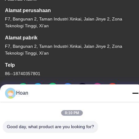
Alamat perusahaan
F7, Bangunan 2, Taman Industri Xinkai, Jalan Jinye 2, Zona
Teknologi Tinggi, Xi'an
Alamat pabrik
F7, Bangunan 2, Taman Industri Xinkai, Jalan Jinye 2, Zona
Teknologi Tinggi, Xi'an
Telp
86--18740357801
Hoan
Cina Kualitas Baik Isolator getaran tali kawat Pemasok. Hak cipta
8:10 PM
© 2024-2026 Xi'an Hoan Microwave Co., Ltd. . Seluruh hak cipta.
Kebijakan Privasi
|
Sitemap
Good day, what product are you looking for?