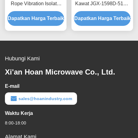
Rope Vibration Isolator
Kawat JGX-1598D-515B
Rapid Prototyping Quick
Menyediakan Kapasitas
Dapatkan Harga Terbaik
Assembly Disesuaikan
Dapatkan Harga Terbaik
Beban Terukur dan
Shock Mount
Isolasi Kebisingan yang
Ditanggung Struktur
Hubungi Kami
Xi'an Hoan Microwave Co., Ltd.
E-mail
sales@hoanindustry.com
Waktu Kerja
8:00-18:00
Alamat Kami