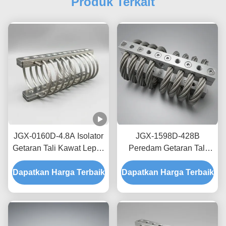
Produk Terkait
JGX-0160D-4.8A Isolator
JGX-1598D-428B
Getaran Tali Kawat Lepas
Peredam Getaran Tali
Pantai Laut Bebas
Kawat Tanpa Creep,
Dapatkan Harga Terbaik
Perawatan Shock Mount
Dapatkan Harga Terbaik
Gesekan Bebas Oli,
Baja Tahan Karat
Peredam untuk
Perlindungan Pengiriman
Transit