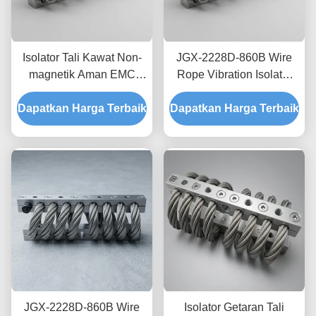
Isolator Tali Kawat Non-
JGX-2228D-860B Wire
magnetik Aman EMC
Rope Vibration Isolator
JGX-2228D-665B
Stainless Steel Long
Dapatkan Harga Terbaik
Dudukan Disipasi Kejut
Dapatkan Harga Terbaik
Service Life Absorber
Sementara untuk
kejut industri
Elektronik Presisi
JGX-2228D-860B Wire
Isolator Getaran Tali