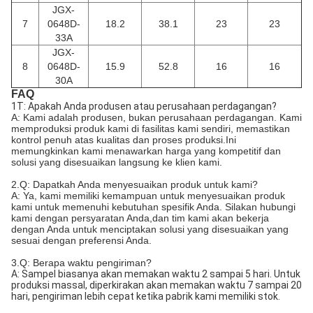
JGX-
7
0648D-
18.2
38.1
23
23
33A
JGX-
8
0648D-
15.9
52.8
16
16
30A
FAQ
1T: Apakah Anda produsen atau perusahaan perdagangan?
A: Kami adalah produsen, bukan perusahaan perdagangan. Kami
memproduksi produk kami di fasilitas kami sendiri, memastikan
kontrol penuh atas kualitas dan proses produksi.Ini
memungkinkan kami menawarkan harga yang kompetitif dan
solusi yang disesuaikan langsung ke klien kami.
2.Q: Dapatkah Anda menyesuaikan produk untuk kami?
A: Ya, kami memiliki kemampuan untuk menyesuaikan produk
kami untuk memenuhi kebutuhan spesifik Anda. Silakan hubungi
kami dengan persyaratan Anda,dan tim kami akan bekerja
dengan Anda untuk menciptakan solusi yang disesuaikan yang
sesuai dengan preferensi Anda.
3.Q: Berapa waktu pengiriman?
A: Sampel biasanya akan memakan waktu 2 sampai 5 hari. Untuk
produksi massal, diperkirakan akan memakan waktu 7 sampai 20
hari, pengiriman lebih cepat ketika pabrik kami memiliki stok.