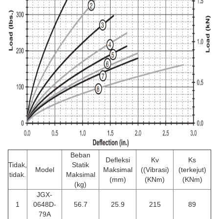
Beban
Defleksi
Kv
Ks
Tidak,
Statik
Model
Maksimal
((Vibrasi)
(terkejut)
tidak.
Maksimal
(mm)
(KNm)
(KNm)
(kg)
JGX-
1
0648D-
56.7
25.9
215
89
79A