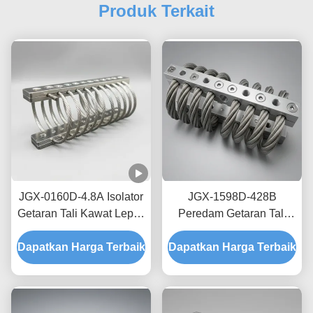
Produk Terkait
JGX-0160D-4.8A Isolator
JGX-1598D-428B
Getaran Tali Kawat Lepas
Peredam Getaran Tali
Pantai Laut Bebas
Kawat Tanpa Creep,
Dapatkan Harga Terbaik
Perawatan Shock Mount
Dapatkan Harga Terbaik
Gesekan Bebas Oli,
Baja Tahan Karat
Peredam untuk
Perlindungan Pengiriman
Transit