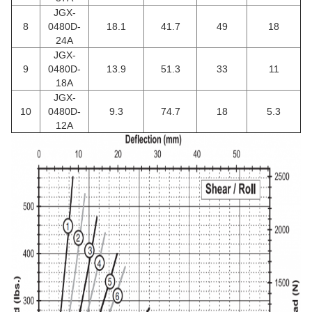
JGX-
8
0480D-
18.1
41.7
49
18
24A
JGX-
9
0480D-
13.9
51.3
33
11
18A
JGX-
10
0480D-
9.3
74.7
18
5.3
12A