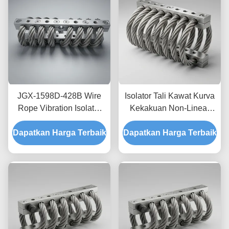
JGX-1598D-428B Wire
Isolator Tali Kawat Kurva
Rope Vibration Isolator
Kekakuan Non-Linear
Fungus Chemical
JGX-2228D-665B
Dapatkan Harga Terbaik
Washdown Resistant
Dapatkan Harga Terbaik
Pemasangan Semua
Stainless Steel Isolation
Logam Ramah
Mount
Lingkungan untuk
Peralatan Industri