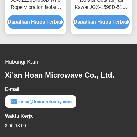
Rope Vibration Isolator
Kawat JGX-1598D-515B
Rapid Prototyping Quick
Menyediakan Kapasitas
Dapatkan Harga Terbaik
Assembly Disesuaikan
Dapatkan Harga Terbaik
Beban Terukur dan
Shock Mount
Isolasi Kebisingan yang
Ditanggung Struktur
Hubungi Kami
Xi'an Hoan Microwave Co., Ltd.
E-mail
sales@hoanindustry.com
Waktu Kerja
8:00-18:00