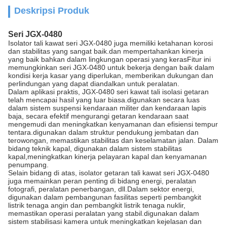
Deskripsi Produk
Seri JGX-0480
Isolator tali kawat seri JGX-0480 juga memiliki ketahanan korosi
dan stabilitas yang sangat baik.dan mempertahankan kinerja
yang baik bahkan dalam lingkungan operasi yang kerasFitur ini
memungkinkan seri JGX-0480 untuk bekerja dengan baik dalam
kondisi kerja kasar yang diperlukan, memberikan dukungan dan
perlindungan yang dapat diandalkan untuk peralatan.
Dalam aplikasi praktis, JGX-0480 seri kawat tali isolasi getaran
telah mencapai hasil yang luar biasa.digunakan secara luas
dalam sistem suspensi kendaraan militer dan kendaraan lapis
baja, secara efektif mengurangi getaran kendaraan saat
mengemudi dan meningkatkan kenyamanan dan efisiensi tempur
tentara.digunakan dalam struktur pendukung jembatan dan
terowongan, memastikan stabilitas dan keselamatan jalan. Dalam
bidang teknik kapal, digunakan dalam sistem stabilitas
kapal,meningkatkan kinerja pelayaran kapal dan kenyamanan
penumpang.
Selain bidang di atas, isolator getaran tali kawat seri JGX-0480
juga memainkan peran penting di bidang energi, peralatan
fotografi, peralatan penerbangan, dll.Dalam sektor energi,
digunakan dalam pembangunan fasilitas seperti pembangkit
listrik tenaga angin dan pembangkit listrik tenaga nuklir,
memastikan operasi peralatan yang stabil.digunakan dalam
sistem stabilisasi kamera untuk meningkatkan kejelasan dan