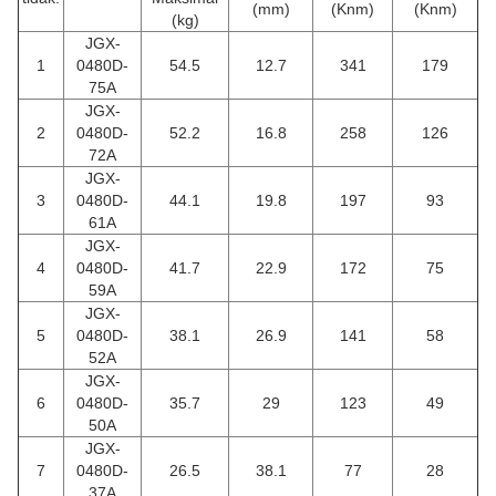
(mm)
(Knm)
(Knm)
(kg)
JGX-
1
0480D-
54.5
12.7
341
179
75A
JGX-
2
0480D-
52.2
16.8
258
126
72A
JGX-
3
0480D-
44.1
19.8
197
93
61A
JGX-
4
0480D-
41.7
22.9
172
75
59A
JGX-
5
0480D-
38.1
26.9
141
58
52A
JGX-
6
0480D-
35.7
29
123
49
50A
JGX-
7
0480D-
26.5
38.1
77
28
37A