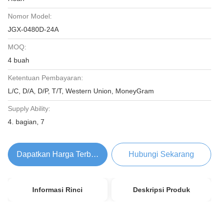
Nomor Model:
JGX-0480D-24A
MOQ:
4 buah
Ketentuan Pembayaran:
L/C, D/A, D/P, T/T, Western Union, MoneyGram
Supply Ability:
4. bagian, 7
Dapatkan Harga Terbaik
Hubungi Sekarang
Informasi Rinci
Deskripsi Produk