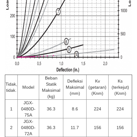
Beban
Defleksi
Kv
Ks
Tidak,
Statik
Model
Maksimal
(getaran)
(terkejut)
tidak.
Maksimal
(mm)
(Knm)
(Knm)
(kg)
JGX-
1
0480D-
36.3
8.6
224
224
75A
JGX-
2
0480D-
36.3
11.7
156
156
72A