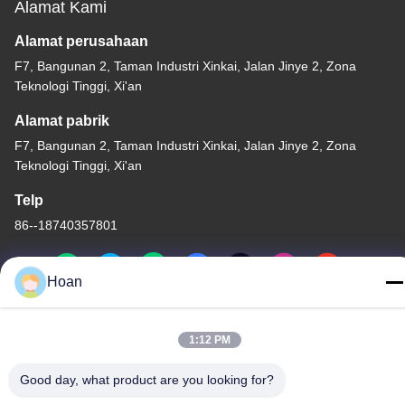
Alamat Kami
Alamat perusahaan
F7, Bangunan 2, Taman Industri Xinkai, Jalan Jinye 2, Zona
Teknologi Tinggi, Xi'an
Alamat pabrik
F7, Bangunan 2, Taman Industri Xinkai, Jalan Jinye 2, Zona
Teknologi Tinggi, Xi'an
Telp
86--18740357801
Hoan
Cina Kualitas Baik Isolator getaran tali kawat Pemasok. Hak cipta
1:12 PM
© 2024-2026 Xi'an Hoan Microwave Co., Ltd. . Seluruh hak cipta.
Kebijakan Privasi
|
Sitemap
Good day, what product are you looking for?