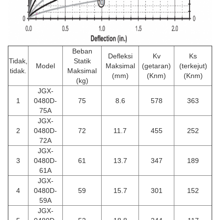
Beban
Defleksi
Kv
Ks
Tidak,
Statik
Model
Maksimal
(getaran)
(terkejut)
tidak.
Maksimal
(mm)
(Knm)
(Knm)
(kg)
JGX-
1
0480D-
75
8.6
578
363
75A
JGX-
2
0480D-
72
11.7
455
252
72A
JGX-
3
0480D-
61
13.7
347
189
61A
JGX-
4
0480D-
59
15.7
301
152
59A
JGX-