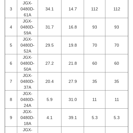
JGX-
3
0480D-
34.1
14.7
112
112
61A
JGX-
4
0480D-
31.7
16.8
93
93
59A
JGX-
5
0480D-
29.5
19.8
70
70
52A
JGX-
6
0480D-
27.2
21.8
60
60
50A
JGX-
7
0480D-
20.4
27.9
35
35
37A
JGX-
8
0480D-
5.9
31.0
11
11
24A
JGX-
9
0480D-
4.1
39.1
5.3
5.3
18A
JGX-