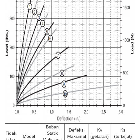
Beban
Defleksi
Kv
Ks
Tidak,
Statik
Model
Maksimal
(getaran)
(terkejut)
tidak.
Maksimal