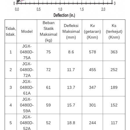
Beban
Defleksi
Kv
Ks
Tidak,
Statik
Model
Maksimal
(getaran)
(terkejut)
tidak.
Maksimal
(mm)
(Knm)
(Knm)
(kg)
JGX-
1
0480D-
75
8.6
578
363
75A
JGX-
2
0480D-
72
11.7
455
252
72A
JGX-
3
0480D-
61
13.7
347
189
61A
JGX-
4
0480D-
59
15.7
301
152
59A
JGX-
5
0480D-
52
18.8
244
117
52A