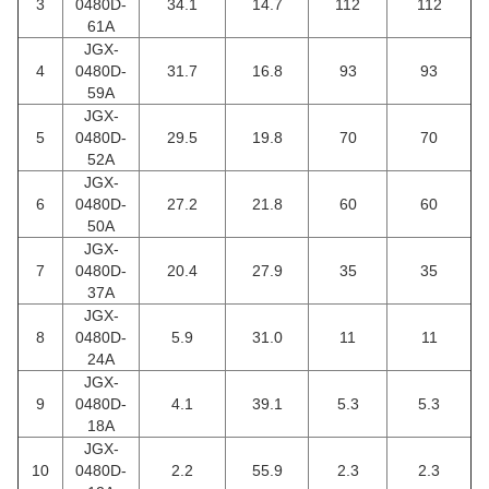
3
0480D-
34.1
14.7
112
112
61A
JGX-
4
0480D-
31.7
16.8
93
93
59A
JGX-
5
0480D-
29.5
19.8
70
70
52A
JGX-
6
0480D-
27.2
21.8
60
60
50A
JGX-
7
0480D-
20.4
27.9
35
35
37A
JGX-
8
0480D-
5.9
31.0
11
11
24A
JGX-
9
0480D-
4.1
39.1
5.3
5.3
18A
JGX-
10
0480D-
2.2
55.9
2.3
2.3