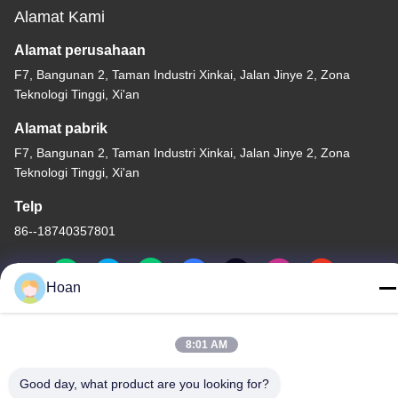
Alamat Kami
Alamat perusahaan
F7, Bangunan 2, Taman Industri Xinkai, Jalan Jinye 2, Zona
Teknologi Tinggi, Xi'an
Alamat pabrik
F7, Bangunan 2, Taman Industri Xinkai, Jalan Jinye 2, Zona
Teknologi Tinggi, Xi'an
Telp
86--18740357801
Hoan
Cina Kualitas Baik Isolator getaran tali kawat Pemasok. Hak cipta
8:01 AM
© 2024-2026 Xi'an Hoan Microwave Co., Ltd. . Seluruh hak cipta.
Kebijakan Privasi
|
Sitemap
Good day, what product are you looking for?