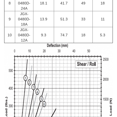
8
0480D-
18.1
41.7
49
18
24A
JGX-
9
0480D-
13.9
51.3
33
11
18A
JGX-
10
0480D-
9.3
74.7
18
5.3
12A