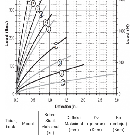
Beban
Defleksi
Kv
Ks
Tidak,
Statik
Model
Maksimal
(getaran)
(terkejut)
tidak.
Maksimal
(mm)
(Knm)
(Knm)
(kg)