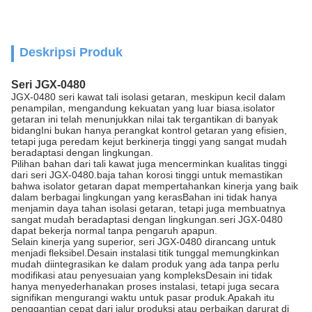
Deskripsi Produk
Seri JGX-0480
JGX-0480 seri kawat tali isolasi getaran, meskipun kecil dalam
penampilan, mengandung kekuatan yang luar biasa.isolator
getaran ini telah menunjukkan nilai tak tergantikan di banyak
bidangIni bukan hanya perangkat kontrol getaran yang efisien,
tetapi juga peredam kejut berkinerja tinggi yang sangat mudah
beradaptasi dengan lingkungan.
Pilihan bahan dari tali kawat juga mencerminkan kualitas tinggi
dari seri JGX-0480.baja tahan korosi tinggi untuk memastikan
bahwa isolator getaran dapat mempertahankan kinerja yang baik
dalam berbagai lingkungan yang kerasBahan ini tidak hanya
menjamin daya tahan isolasi getaran, tetapi juga membuatnya
sangat mudah beradaptasi dengan lingkungan.seri JGX-0480
dapat bekerja normal tanpa pengaruh apapun.
Selain kinerja yang superior, seri JGX-0480 dirancang untuk
menjadi fleksibel.Desain instalasi titik tunggal memungkinkan
mudah diintegrasikan ke dalam produk yang ada tanpa perlu
modifikasi atau penyesuaian yang kompleksDesain ini tidak
hanya menyederhanakan proses instalasi, tetapi juga secara
signifikan mengurangi waktu untuk pasar produk.Apakah itu
penggantian cepat dari jalur produksi atau perbaikan darurat di