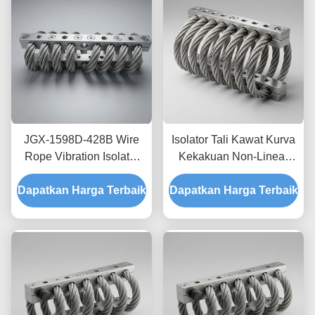
JGX-1598D-428B Wire
Isolator Tali Kawat Kurva
Rope Vibration Isolator
Kekakuan Non-Linear
Fungus Chemical
JGX-2228D-665B
Dapatkan Harga Terbaik
Washdown Resistant
Dapatkan Harga Terbaik
Pemasangan Semua
Stainless Steel Isolation
Logam Ramah
Mount
Lingkungan untuk
Peralatan Industri