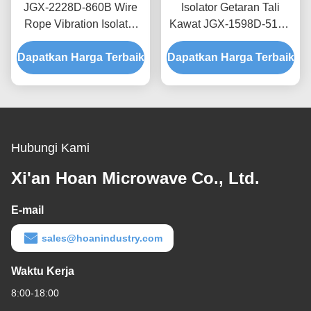
JGX-2228D-860B Wire
Isolator Getaran Tali
Rope Vibration Isolator
Kawat JGX-1598D-515B
Rapid Prototyping Quick
Menyediakan Kapasitas
Dapatkan Harga Terbaik
Assembly Disesuaikan
Dapatkan Harga Terbaik
Beban Terukur dan
Shock Mount
Isolasi Kebisingan yang
Ditanggung Struktur
Hubungi Kami
Xi'an Hoan Microwave Co., Ltd.
E-mail
sales@hoanindustry.com
Waktu Kerja
8:00-18:00