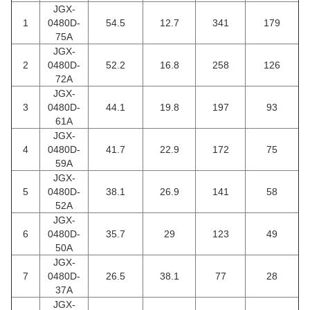
JGX-
1
0480D-
54.5
12.7
341
179
75A
JGX-
2
0480D-
52.2
16.8
258
126
72A
JGX-
3
0480D-
44.1
19.8
197
93
61A
JGX-
4
0480D-
41.7
22.9
172
75
59A
JGX-
5
0480D-
38.1
26.9
141
58
52A
JGX-
6
0480D-
35.7
29
123
49
50A
JGX-
7
0480D-
26.5
38.1
77
28
37A
JGX-