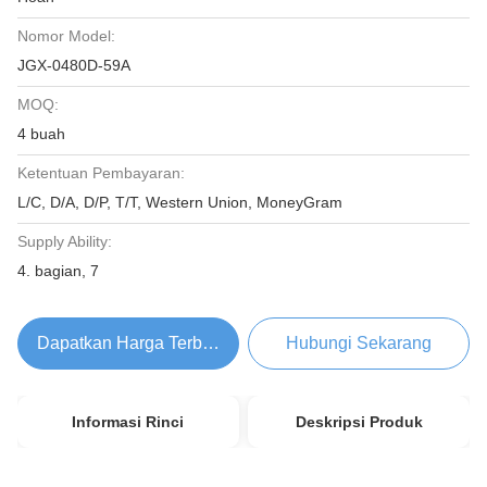
Nomor Model:
JGX-0480D-59A
MOQ:
4 buah
Ketentuan Pembayaran:
L/C, D/A, D/P, T/T, Western Union, MoneyGram
Supply Ability:
4. bagian, 7
Dapatkan Harga Terbaik
Hubungi Sekarang
Informasi Rinci
Deskripsi Produk