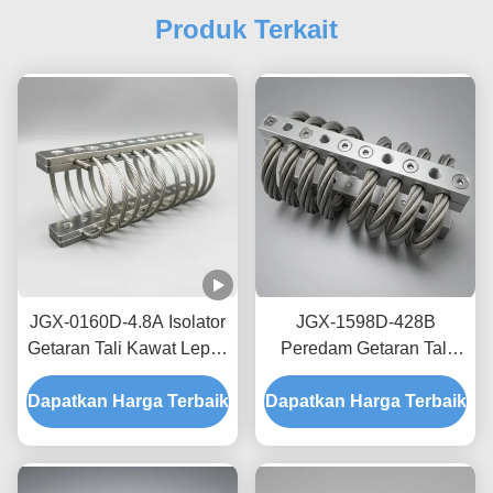
Produk Terkait
JGX-0160D-4.8A Isolator
JGX-1598D-428B
Getaran Tali Kawat Lepas
Peredam Getaran Tali
Pantai Laut Bebas
Kawat Tanpa Creep,
Dapatkan Harga Terbaik
Perawatan Shock Mount
Dapatkan Harga Terbaik
Gesekan Bebas Oli,
Baja Tahan Karat
Peredam untuk
Perlindungan Pengiriman
Transit