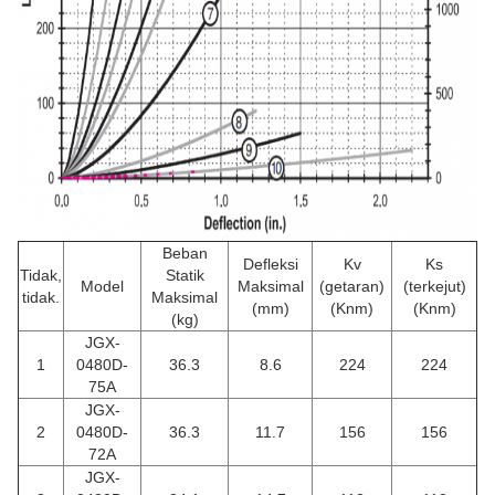
Beban
Defleksi
Kv
Ks
Tidak,
Statik
Model
Maksimal
(getaran)
(terkejut)
tidak.
Maksimal
(mm)
(Knm)
(Knm)
(kg)
JGX-
1
0480D-
36.3
8.6
224
224
75A
JGX-
2
0480D-
36.3
11.7
156
156
72A
JGX-