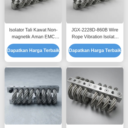
Isolator Tali Kawat Non-
JGX-2228D-860B Wire
magnetik Aman EMC
Rope Vibration Isolator
JGX-2228D-665B
Stainless Steel Long
Dapatkan Harga Terbaik
Dudukan Disipasi Kejut
Dapatkan Harga Terbaik
Service Life Absorber
Sementara untuk
kejut industri
Elektronik Presisi