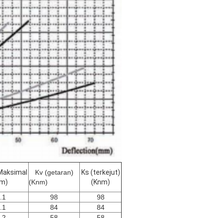
 Maksimal
Kv (getaran)
Ks (terkejut)
m)
(Knm)
(Knm)
.1
98
98
.1
84
84
.2
58
58