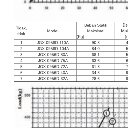
Beban Statik
De
Tidak,
Model
Maksimal
Mak
tidak.
(Kg)
(
1
JGX-0956D-110A
90.8
4
2
JGX-0956D-104A
84.0
5
3
JGX-0956D-80A
68.1
5
4
JGX-0956D-75A
63.6
6
5
JGX-0956D-72A
61.3
7
6
JGX-0956D-40A
34.8
9
7
JGX-0956D-32A
28.6
9