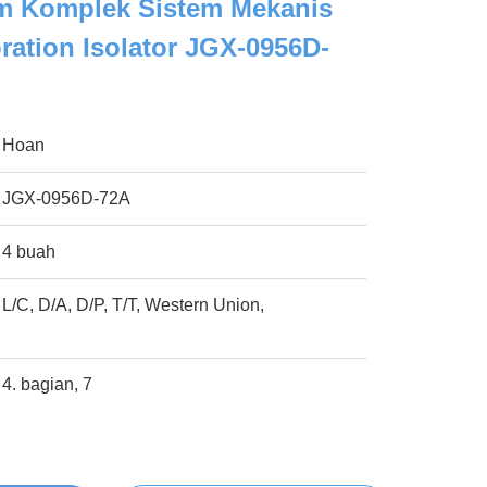
m Komplek Sistem Mekanis
ration Isolator JGX-0956D-
Hoan
JGX-0956D-72A
4 buah
L/C, D/A, D/P, T/T, Western Union,
4. bagian, 7