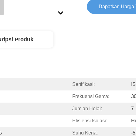
Dapatkan Harga 
ripsi Produk
Sertifikasi:
I
Frekuensi Gema:
3
Jumlah Helai:
7
Efisiensi Isolasi:
H
s
Suhu Kerja:
-