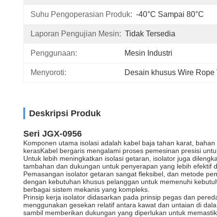
Suhu Pengoperasian Produk:
-40°C Sampai 80°C
Laporan Pengujian Mesin:
Tidak Tersedia
Penggunaan:
Mesin Industri
Menyoroti:
Desain khusus Wire Rope V
Deskripsi Produk
Seri JGX-0956
Komponen utama isolasi adalah kabel baja tahan karat, bahan
kerasKabel bergaris mengalami proses pemesinan presisi untu
Untuk lebih meningkatkan isolasi getaran, isolator juga dile
tambahan dan dukungan untuk penyerapan yang lebih efektif da
Pemasangan isolator getaran sangat fleksibel, dan metode pem
dengan kebutuhan khusus pelanggan untuk memenuhi kebutuhan
berbagai sistem mekanis yang kompleks.
Prinsip kerja isolator didasarkan pada prinsip pegas dan pe
menggunakan gesekan relatif antara kawat dan untaian di da
sambil memberikan dukungan yang diperlukan untuk memastika