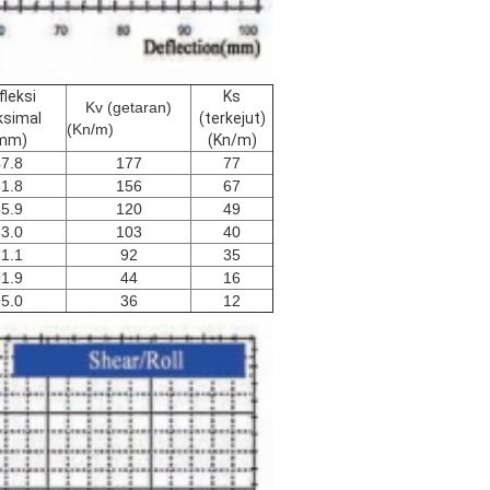
fleksi
Ks
Kv (getaran)
simal
(terkejut)
(Kn/m)
mm)
(Kn/m)
7.8
177
77
1.8
156
67
5.9
120
49
3.0
103
40
1.1
92
35
1.9
44
16
5.0
36
12