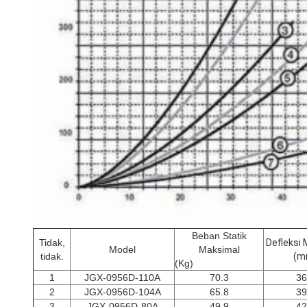
Beban Statik
Tidak,
Defleksi
Model
Maksimal
tidak.
(m
(Kg)
1
JGX-0956D-110A
70.3
36
2
JGX-0956D-104A
65.8
39
3
JGX-0956D-80A
49.9
42