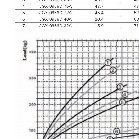
4
JGX-0956D-75A
47.7
47
5
JGX-0956D-72A
45.4
52
6
JGX-0956D-40A
20.4
68
7
JGX-0956D-32A
15.9
71