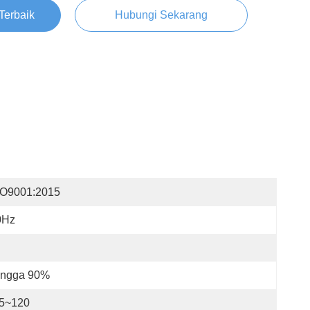
Terbaik
Hubungi Sekarang
SO9001:2015
0Hz
ingga 90%
55~120