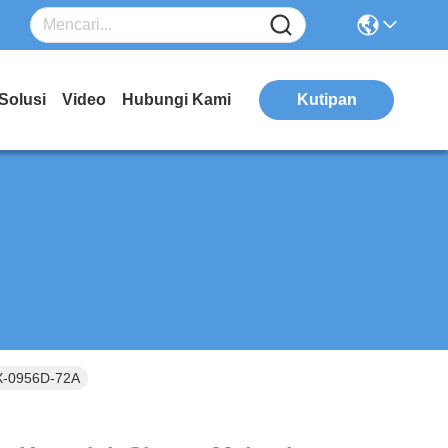
Solusi
Video
Hubungi Kami
Kutipan
GX-0956D-72A