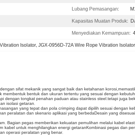
Lubang Pemasangan:
M
Kapasitas Muatan Produk:
D
Menyediakan Kemampuan:
ibration Isolator
, 
JGX-0956D-72A Wire Rope Vibration Isolator
 dengan sifat mekanik yang sangat baik dan ketahanan korosi,memastik
k membentuk bentuk dan ukuran tertentu yang sesuai dengan kebutuha
ngkapi dengan tongkat penahan paduan atau stainless steel.tetapi juga
n isolasi getaran.
asangan yang tepat dan pola crimping dapat dipilih sesuai dengan keb
 peralatan dan skenario aplikasi yang berbedaDesain yang disesuai
redam. Bagian pegas memberikan kekuatan pemulihan melalui kabel ela
lam kabel untuk menghilangkan energi getaranKombinasi pegas dan pe
n operasi peralatan yang benar.