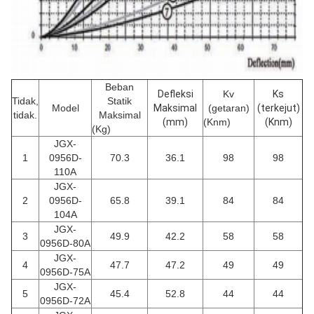
Beban
Defleksi
Kv
Ks
Tidak,
Statik
Model
Maksimal
(getaran)
(terkejut)
tidak.
Maksimal
(mm)
(Knm)
(Knm)
(Kg)
JGX-
1
0956D-
70.3
36.1
98
98
110A
JGX-
2
0956D-
65.8
39.1
84
84
104A
JGX-
3
49.9
42.2
58
58
0956D-80A
JGX-
4
47.7
47.2
49
49
0956D-75A
JGX-
5
45.4
52.8
44
44
0956D-72A