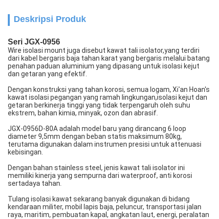
Deskripsi Produk
Seri JGX-0956
Wire isolasi mount juga disebut kawat tali isolator,yang terdiri
dari kabel bergaris baja tahan karat yang bergaris melalui batang
penahan paduan aluminium yang dipasang untuk isolasi kejut
dan getaran yang efektif.
Dengan konstruksi yang tahan korosi, semua logam, Xi'an Hoan's
kawat isolasi pegangan yang ramah lingkungan,
isolasi kejut dan
getaran berkinerja tinggi yang tidak terpengaruh oleh suhu
ekstrem, bahan kimia, minyak, ozon dan abrasif.
JGX-0956D-80A adalah model baru yang dirancang 6 loop
diameter 9,5mm dengan beban statis maksimum 80kg,
terutama digunakan dalam instrumen presisi untuk attenuasi
kebisingan.
Dengan bahan stainless steel, jenis kawat tali isolator ini
memiliki kinerja yang sempurna dari waterproof, anti korosi
serta
daya tahan.
Tulang isolasi kawat sekarang banyak digunakan di bidang
kendaraan militer, mobil lapis baja, peluncur, transportasi jalan
raya, maritim, pembuatan kapal, angkatan laut, energi, peralatan