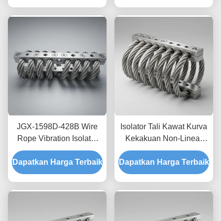
Perlindungan Pengiriman
Transit
JGX-1598D-428B Wire
Isolator Tali Kawat Kurva
Rope Vibration Isolator
Kekakuan Non-Linear
Fungus Chemical
JGX-2228D-665B
Dapatkan Harga Terbaik
Washdown Resistant
Dapatkan Harga Terbaik
Pemasangan Semua
Stainless Steel Isolation
Logam Ramah
Mount
Lingkungan untuk
Peralatan Industri