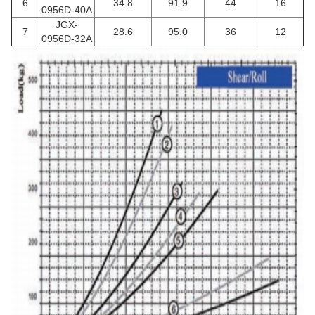
6
34.8
91.9
44
16
0956D-40A
JGX-
7
28.6
95.0
36
12
0956D-32A