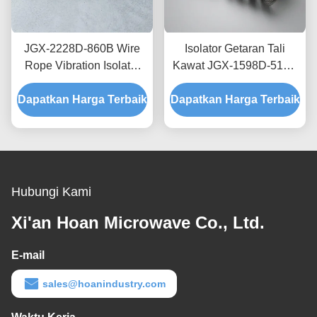
JGX-2228D-860B Wire
Isolator Getaran Tali
Rope Vibration Isolator
Kawat JGX-1598D-515B
Rapid Prototyping Quick
Menyediakan Kapasitas
Dapatkan Harga Terbaik
Assembly Disesuaikan
Dapatkan Harga Terbaik
Beban Terukur dan
Shock Mount
Isolasi Kebisingan yang
Ditanggung Struktur
Hubungi Kami
Xi'an Hoan Microwave Co., Ltd.
E-mail
sales@hoanindustry.com