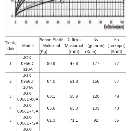
Beban Statik
Defleksi
Kv
Ks
Tidak,
Model
Maksimal
Maksimal
(getaran)
(terkejut)
tidak.
(Kg)
(mm)
(Knm)
(Knm)
JGX-
1
0956D-
90.8
47.8
177
77
110A
JGX-
2
0956D-
84.0
51.8
156
67
104A
JGX-
3
68.1
55.9
120
49
0956D-80A
JGX-
4
63.6
63.0
103
40
0956D-75A
JGX-
5
61.3
71.1
92
35
0956D-72A
JGX-