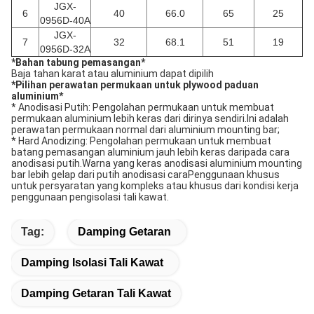
JGX-
6
40
66.0
65
25
0956D-40A
JGX-
7
32
68.1
51
19
0956D-32A
*
Bahan tabung pemasangan
*
Baja tahan karat atau aluminium dapat dipilih
*
Pilihan perawatan permukaan untuk plywood paduan
aluminium
*
* Anodisasi Putih: Pengolahan permukaan untuk membuat
permukaan aluminium lebih keras dari dirinya sendiri.Ini adalah
perawatan permukaan normal dari aluminium mounting bar;
* Hard Anodizing: Pengolahan permukaan untuk membuat
batang pemasangan aluminium jauh lebih keras daripada cara
anodisasi putih.Warna yang keras anodisasi aluminium mounting
bar lebih gelap dari putih anodisasi caraPenggunaan khusus
untuk persyaratan yang kompleks atau khusus dari kondisi kerja
penggunaan pengisolasi tali kawat.
Tag:
Damping Getaran
Damping Isolasi Tali Kawat
Damping Getaran Tali Kawat