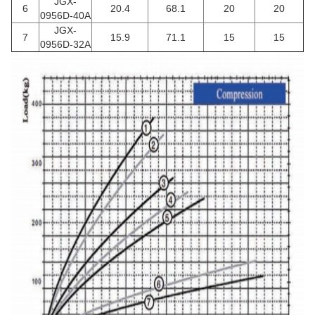
JGX-
6
20.4
68.1
20
20
0956D-40A
JGX-
7
15.9
71.1
15
15
0956D-32A