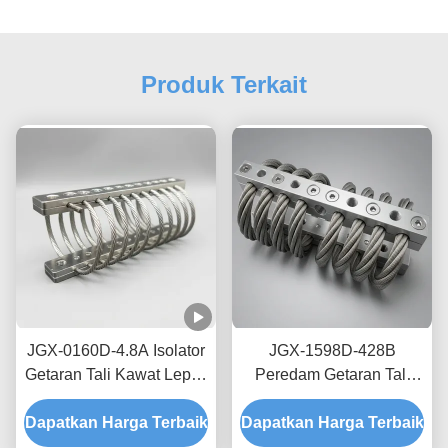
Produk Terkait
JGX-0160D-4.8A Isolator
JGX-1598D-428B
Getaran Tali Kawat Lepas
Peredam Getaran Tali
Pantai Laut Bebas
Kawat Tanpa Creep,
Dapatkan Harga Terbaik
Perawatan Shock Mount
Dapatkan Harga Terbaik
Gesekan Bebas Oli,
Baja Tahan Karat
Peredam untuk