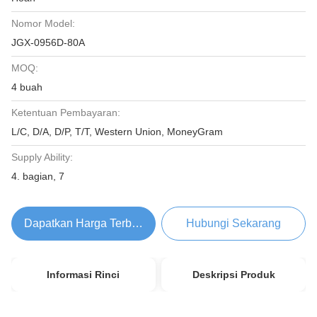
Nomor Model:
JGX-0956D-80A
MOQ:
4 buah
Ketentuan Pembayaran:
L/C, D/A, D/P, T/T, Western Union, MoneyGram
Supply Ability:
4. bagian, 7
Dapatkan Harga Terbaik
Hubungi Sekarang
Informasi Rinci
Deskripsi Produk