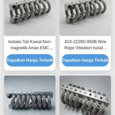
Isolator Tali Kawat Non-
JGX-2228D-860B Wire
magnetik Aman EMC
Rope Vibration Isolator
JGX-2228D-665B
Stainless Steel Long
Dapatkan Harga Terbaik
Dudukan Disipasi Kejut
Dapatkan Harga Terbaik
Service Life Absorber
Sementara untuk
kejut industri
Elektronik Presisi