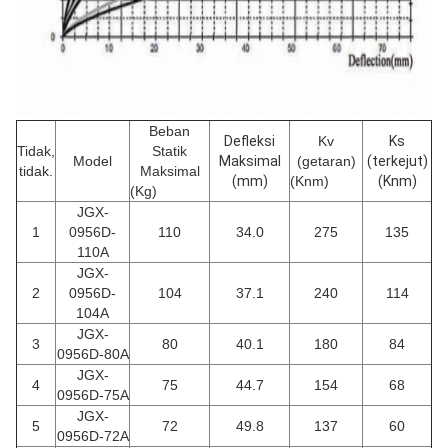
Beban
Defleksi
Kv
Ks
Tidak,
Statik
Model
Maksimal
(getaran)
(terkejut)
tidak.
Maksimal
(mm)
(Knm)
(Knm)
(Kg)
JGX-
1
0956D-
110
34.0
275
135
110A
JGX-
2
0956D-
104
37.1
240
114
104A
JGX-
3
80
40.1
180
84
0956D-80A
JGX-
4
75
44.7
154
68
0956D-75A
JGX-
5
72
49.8
137
60
0956D-72A