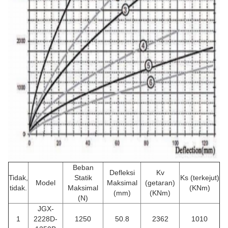
Beban
Defleksi
Kv
Tidak,
Statik
Ks (terkejut)
Model
Maksimal
(getaran)
tidak.
Maksimal
(KNm)
(mm)
(KNm)
(N)
JGX-
1
2228D-
1250
50.8
2362
1010