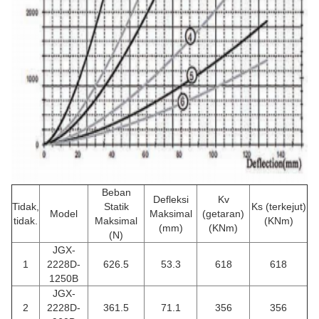
Beban
Defleksi
Kv
Tidak,
Statik
Ks (terkejut)
Model
Maksimal
(getaran)
tidak.
Maksimal
(KNm)
(mm)
(KNm)
(N)
JGX-
1
2228D-
626.5
53.3
618
618
1250B
JGX-
2
2228D-
361.5
71.1
356
356