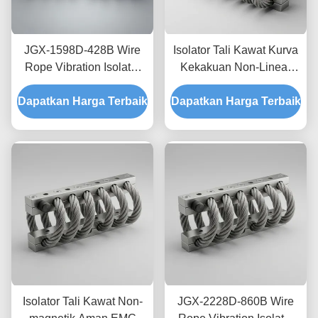
JGX-1598D-428B Wire
Isolator Tali Kawat Kurva
Rope Vibration Isolator
Kekakuan Non-Linear
Fungus Chemical
JGX-2228D-665B
Dapatkan Harga Terbaik
Washdown Resistant
Dapatkan Harga Terbaik
Pemasangan Semua
Stainless Steel Isolation
Logam Ramah
Mount
Lingkungan untuk
Peralatan Industri
Isolator Tali Kawat Non-
JGX-2228D-860B Wire