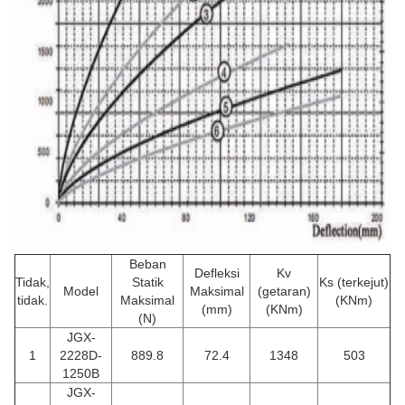
Beban
Defleksi
Kv
Tidak,
Statik
Ks (terkejut)
Model
Maksimal
(getaran)
tidak.
Maksimal
(KNm)
(mm)
(KNm)
(N)
JGX-
1
2228D-
889.8
72.4
1348
503
1250B
JGX-