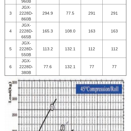
960B
JGX-
3
2228D-
294.9
77.5
291
291
860B
JGX-
4
2228D-
165.3
108.0
163
163
665B
JGX-
5
2228D-
113.2
132.1
112
112
550B
JGX-
6
2228D-
77.6
132.1
77
77
380B