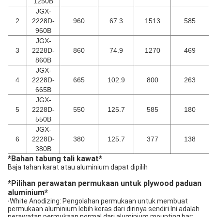
1250B
JGX-
2
2228D-
960
67.3
1513
585
960B
JGX-
3
2228D-
860
74.9
1270
469
860B
JGX-
4
2228D-
665
102.9
800
263
665B
JGX-
5
2228D-
550
125.7
585
180
550B
JGX-
6
2228D-
380
125.7
377
138
380B
*
Bahan tabung tali kawat
*
Baja tahan karat atau aluminium dapat dipilih
*
Pilihan perawatan permukaan untuk plywood paduan
aluminium
*
·
White Anodizing: Pengolahan permukaan untuk membuat
permukaan aluminium lebih keras dari dirinya sendiri.Ini adalah
perawatan permukaan normal dari aluminium mounting bar;