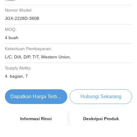
Nomor Model:
JGX-2228D-380B
MOQ:
4 buah
Ketentuan Pembayaran:
L/C, D/A, D/P, T/T, Western Union,
Supply Ability:
4. bagian, 7
Dapatkan Harga Terbaik
Hubungi Sekarang
Informasi Rinci
Deskripsi Produk