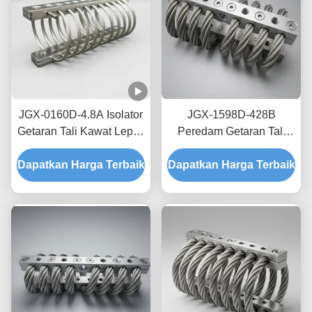
JGX-0160D-4.8A Isolator
JGX-1598D-428B
Getaran Tali Kawat Lepas
Peredam Getaran Tali
Pantai Laut Bebas
Kawat Tanpa Creep,
Dapatkan Harga Terbaik
Perawatan Shock Mount
Dapatkan Harga Terbaik
Gesekan Bebas Oli,
Baja Tahan Karat
Peredam untuk
Perlindungan Pengiriman
Transit