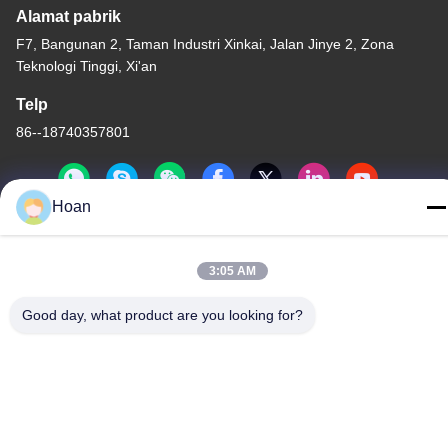
Alamat pabrik
F7, Bangunan 2, Taman Industri Xinkai, Jalan Jinye 2, Zona
Teknologi Tinggi, Xi'an
Telp
86--18740357801
Hoan
Cina Kualitas Baik Isolator getaran tali kawat Pemasok. Hak cipta
3:05 AM
© 2024-2026 Xi'an Hoan Microwave Co., Ltd. . Seluruh hak cipta.
Kebijakan Privasi
|
Sitemap
Good day, what product are you looking for?