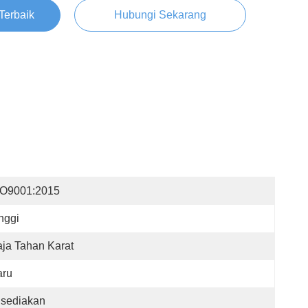
Terbaik
Hubungi Sekarang
SO9001:2015
nggi
ja Tahan Karat
aru
isediakan