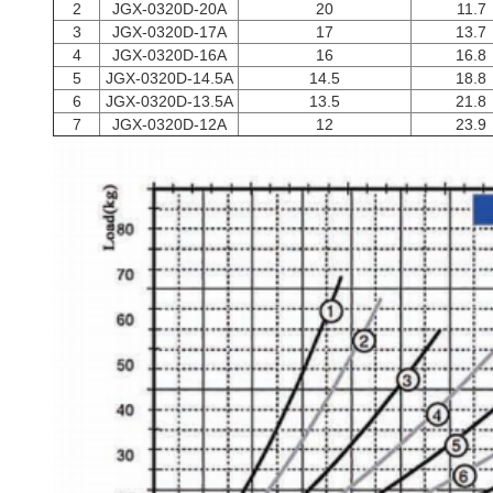
2
JGX-0320D-20A
20
11.7
3
JGX-0320D-17A
17
13.7
4
JGX-0320D-16A
16
16.8
5
JGX-0320D-14.5A
14.5
18.8
6
JGX-0320D-13.5A
13.5
21.8
7
JGX-0320D-12A
12
23.9