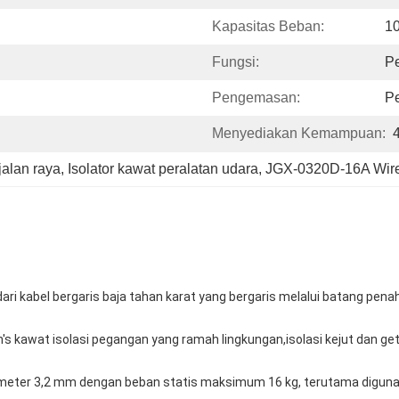
Kapasitas Beban:
1
Fungsi:
P
Pengemasan:
P
Menyediakan Kemampuan:
jalan raya
, 
Isolator kawat peralatan udara
, 
JGX-0320D-16A Wire 
ri dari kabel bergaris baja tahan karat yang bergaris melalui batang pe
n's kawat isolasi pegangan yang ramah lingkungan,
isolasi kejut dan ge
meter 3,2 mm dengan beban statis maksimum 16 kg, terutama digunak