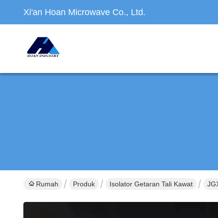
Xi'an Hoan Microwave Co., Ltd.
Rumah
Produk
Isolator Getaran Tali Kawat
JGX