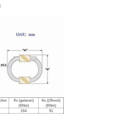
ction
Kv (getaran)
Ks ((Shock)
(KNm)
(KNm)
154
91