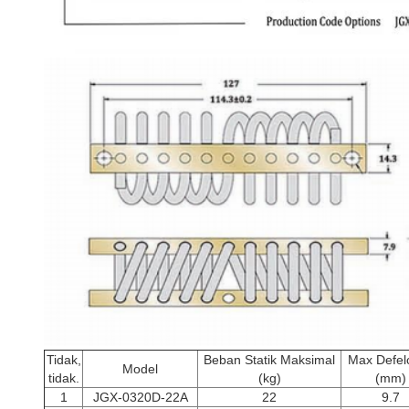
Tidak,
Beban Statik Maksimal
Max Defel
Model
tidak.
(kg)
(mm)
1
JGX-0320D-22A
22
9.7