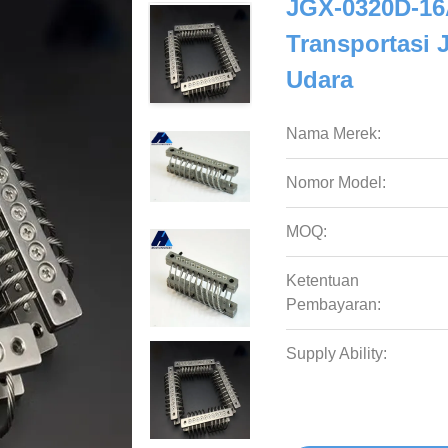
JGX-0320D-16A
Transportasi 
Udara
Nama Merek:
Nomor Model:
MOQ:
Ketentuan
Pembayaran:
Supply Ability: