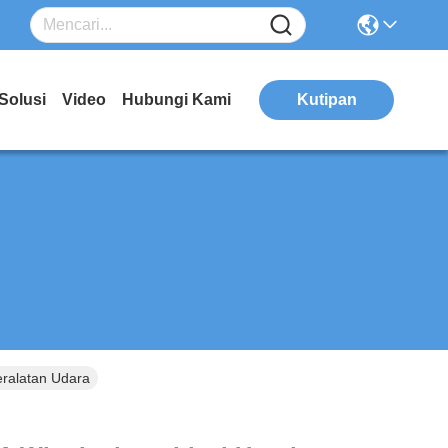
Solusi
Video
Hubungi Kami
Kutipan
eralatan Udara