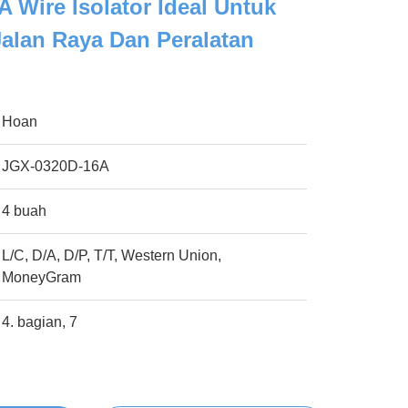
 Wire Isolator Ideal Untuk
Jalan Raya Dan Peralatan
Hoan
JGX-0320D-16A
4 buah
L/C, D/A, D/P, T/T, Western Union,
MoneyGram
4. bagian, 7