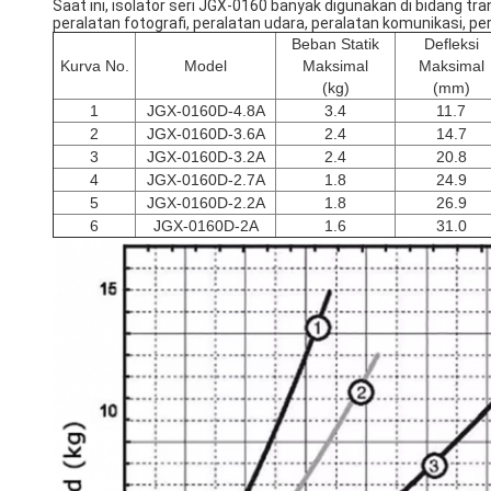
Saat ini, isolator seri JGX-0160 banyak digunakan di bidang tran
peralatan fotografi, peralatan udara, peralatan komunikasi, per
Beban Statik
Defleksi
Kurva No.
Model
Maksimal
Maksimal
(kg)
(mm)
1
JGX-0160D-4.8A
3.4
11.7
2
JGX-0160D-3.6A
2.4
14.7
3
JGX-0160D-3.2A
2.4
20.8
4
JGX-0160D-2.7A
1.8
24.9
5
JGX-0160D-2.2A
1.8
26.9
6
JGX-0160D-2A
1.6
31.0