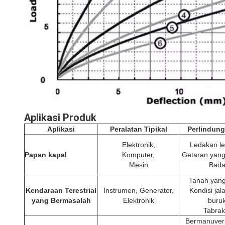
Aplikasi Produk
Aplikasi
Peralatan Tipikal
Perlindung
Elektronik,
Ledakan l
Papan kapal
Komputer,
Getaran yang
Mesin
Bada
Tanah yang
Kendaraan Terestrial
Instrumen, Generator,
Kondisi jal
yang Bermasalah
Elektronik
buruk
Tabra
Bermanuver