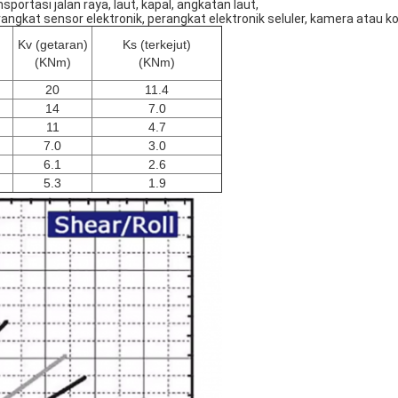
sportasi jalan raya, laut, kapal, angkatan laut,
angkat sensor elektronik, perangkat elektronik seluler, kamera atau kon
Kv (getaran)
Ks (terkejut)
(KNm)
(KNm)
20
11.4
14
7.0
11
4.7
7.0
3.0
6.1
2.6
5.3
1.9