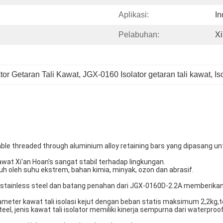
Aplikasi:
In
Pelabuhan:
Xi
ator Getaran Tali Kawat
, 
JGX-0160 Isolator getaran tali kawat
, 
Is
 cable threaded through aluminium alloy retaining bars yang dipasang un
kawat Xi'an Hoan's sangat stabil terhadap lingkungan.
aruh oleh suhu ekstrem, bahan kimia, minyak, ozon dan abrasif.
l stainless steel dan batang penahan dari JGX-0160D-2.2A memberikan 
ameter kawat tali isolasi kejut dengan beban statis maksimum 2,2kg
el, jenis kawat tali isolator memiliki kinerja sempurna dari waterproof