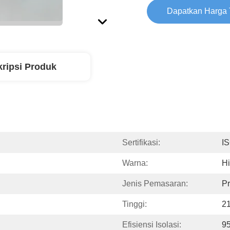
Dapatkan Harga 
ripsi Produk
Sertifikasi:
I
Warna:
H
Jenis Pemasaran:
P
Tinggi:
2
Efisiensi Isolasi:
9