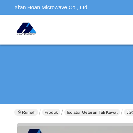
Xi'an Hoan Microwave Co., Ltd.
Rumah
Produk
Isolator Getaran Tali Kawat
JGX