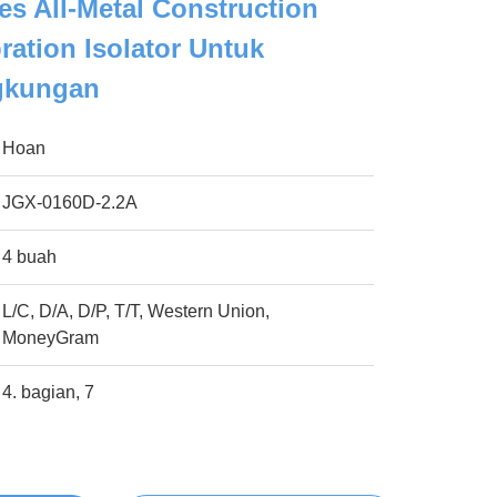
es All-Metal Construction
ration Isolator Untuk
ngkungan
Hoan
JGX-0160D-2.2A
4 buah
L/C, D/A, D/P, T/T, Western Union,
MoneyGram
4. bagian, 7