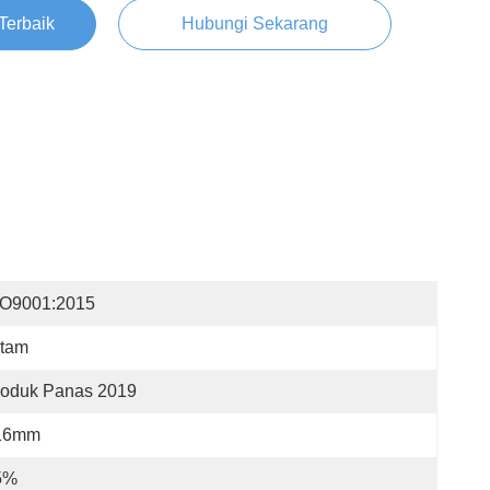
Terbaik
Hubungi Sekarang
SO9001:2015
itam
roduk Panas 2019
16mm
5%