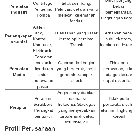
Umur panjang
Centrifuge,
tidak seimbang,
Peralatan
bebas
Pengering,
Palu cair, getaran yang
Industri
pemeliharaan
Pompa
melekat, kelemahan
Lingkungan koro
fondasi
Artileri
Tank,
Luas tanah yang kasar,
Perbaikan beba
Perlengkapan
Kontrol
kereta api bercinta,
suhu ekstrem,
amunisi
Komputer,
Transit
ledakan di dekat
Elektronik
Peralatan
mekanik
Getaran dari bagian
Tidak ada
Peralatan
diperlukan
yang bergerak, mobil
perawatan, tid
Medis
untuk
gerobak-transport
ada gas keluar
perawatan
shock
dapat disterilk
pasien
Angin menyebabkan
Perapian,
resonansi
Tidak perlu
Scrubbers,
frekuensi, Stack gas
perawatan, su
Perapian
Perangkat
yang menyebabkan
ekstrim, lingkun
pengukur
turbulensi di dekat
korosif
scrubber, dll.
Profil Perusahaan