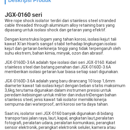
Deskripsi Produk
JGX-0160
seri
Wire rope shock isolator terdiri dari stainless steel stranded
cable threaded through aluminium alloy retaining bars yang
dipasang untuk isolasi shock dan getaran yang efektif.
Dengan konstruksi logam yang tahan korosi, isolasi kejut tali
kawat Xi'an Hoan's sangat stabil terhadap lingkungan.
isolasi
kejut dan getaran berkinerja tinggi yang tidak terpengaruh oleh
suhu ekstrem, bahan kimia, minyak, ozon dan abrasif.
JGX-0160D-3.6A adalah tipe isolasi dari seri JGX-0160. Kabel
stainless steel dan batang penahan dari JGX-0160D-3.6A
memberikan isolasi getaran luar biasa setiap saat digunakan.
JGX-0160D-3.6A adalah yang baru dirancang 10 loop 1,6mm
diameter kawat tali isolasi kejut dengan beban statis maksimum
3,6kg,terutama digunakan dalam instrumen presisi untuk
peredam kebisingan untuk militer dan industriDengan bahan
stainless steel, jenis kawat tali isolator memiliki kinerja
sempurna dari waterproof, anti korosi serta daya tahan.
Saat ini, isolator seri JGX-0160 banyak digunakan di bidang
transportasi jalan raya, laut, kapal, angkatan laut,
peralatan
fotografi, peralatan udara, peralatan komunikasi, perangkat
sensor elektronik, perangkat elektronik seluler, kamera atau