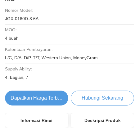
Nomor Model:
JGX-0160D-3.6A
MOQ:
4 buah
Ketentuan Pembayaran:
L/C, D/A, D/P, T/T, Western Union, MoneyGram
Supply Ability:
4. bagian, 7
Dapatkan Harga Terbaik
Hubungi Sekarang
Informasi Rinci
Deskripsi Produk