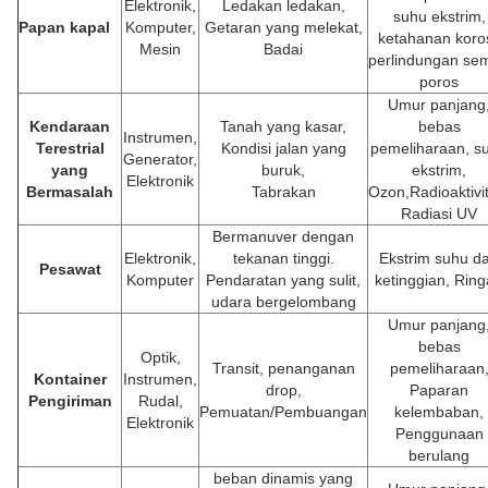
Elektronik,
Ledakan ledakan,
suhu ekstrim,
Papan kapal
Komputer,
Getaran yang melekat,
ketahanan koros
Mesin
Badai
perlindungan se
poros
Umur panjang
Kendaraan
Tanah yang kasar,
bebas
Instrumen,
Terestrial
Kondisi jalan yang
pemeliharaan, s
Generator,
yang
buruk,
ekstrim,
Elektronik
Bermasalah
Tabrakan
Ozon,Radioaktivi
Radiasi UV
Bermanuver dengan
Elektronik,
tekanan tinggi.
Ekstrim suhu d
Pesawat
Komputer
Pendaratan yang sulit,
ketinggian, Rin
udara bergelombang
Umur panjang
bebas
Optik,
Transit, penanganan
pemeliharaan
Kontainer
Instrumen,
drop,
Paparan
Pengiriman
Rudal,
Pemuatan/Pembuangan
kelembaban,
Elektronik
Penggunaan
berulang
beban dinamis yang