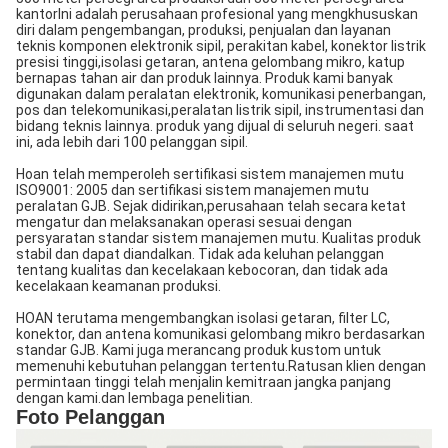
kantorIni adalah perusahaan profesional yang mengkhususkan
diri dalam pengembangan, produksi, penjualan dan layanan
teknis komponen elektronik sipil, perakitan kabel, konektor listrik
presisi tinggi,isolasi getaran, antena gelombang mikro, katup
bernapas tahan air dan produk lainnya. Produk kami banyak
digunakan dalam peralatan elektronik, komunikasi penerbangan,
pos dan telekomunikasi,peralatan listrik sipil, instrumentasi dan
bidang teknis lainnya. produk yang dijual di seluruh negeri. saat
ini, ada lebih dari 100 pelanggan sipil.
Hoan telah memperoleh sertifikasi sistem manajemen mutu
ISO9001: 2005 dan sertifikasi sistem manajemen mutu
peralatan GJB. Sejak didirikan,perusahaan telah secara ketat
mengatur dan melaksanakan operasi sesuai dengan
persyaratan standar sistem manajemen mutu. Kualitas produk
stabil dan dapat diandalkan. Tidak ada keluhan pelanggan
tentang kualitas dan kecelakaan kebocoran, dan tidak ada
kecelakaan keamanan produksi.
HOAN terutama mengembangkan isolasi getaran, filter LC,
konektor, dan antena komunikasi gelombang mikro berdasarkan
standar GJB. Kami juga merancang produk kustom untuk
memenuhi kebutuhan pelanggan tertentu.Ratusan klien dengan
permintaan tinggi telah menjalin kemitraan jangka panjang
dengan kami.dan lembaga penelitian.
Foto Pelanggan