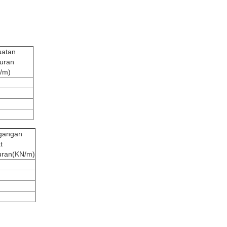
uatan
uran
/m)
gangan
t
uran
(KN/m)