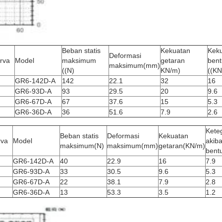
Beban statis
Kekuatan
Kek
Deformasi
rva
Model
maksimum
getaran
bent
maksimum
(mm)
((N)
KN/m)
((KN
GR6-142D-A
142
22.1
32
16
GR6-93D-A
93
29.5
20
9.6
GR6-67D-A
67
37.6
15
5.3
GR6-36D-A
36
51.6
7.9
2.6
Kete
Beban statis
Deformasi
Kekuatan
rva
Model
akiba
maksimum
(N)
maksimum
(mm)
getaran
(KN/m)
bent
GR6-142D-A
40
22.9
16
7.9
GR6-93D-A
33
30.5
9.6
5.3
GR6-67D-A
22
38.1
7.9
2.8
GR6-36D-A
13
53.3
3.5
1.2