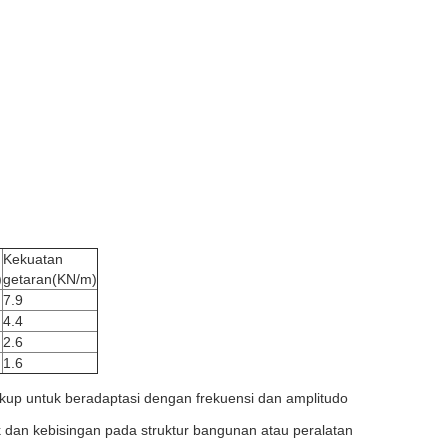
Kekuatan
)
getaran
(KN/m)
7.9
4.4
2.6
1.6
ukup untuk beradaptasi dengan frekuensi dan amplitudo
k dan kebisingan pada struktur bangunan atau peralatan