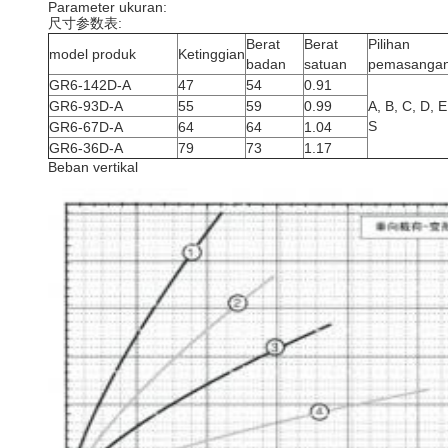
Parameter ukuran:
尺寸参数表:
Berat
Berat
Pilihan
model produk
Ketinggian
badan
satuan
pemasanga
GR6-142D-A
47
54
0.91
GR6-93D-A
55
59
0.99
A, B, C, D, E
S
GR6-67D-A
64
64
1.04
GR6-36D-A
79
73
1.17
Beban vertikal