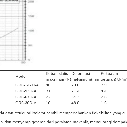
Beban statis
Deformasi
Kekuatan
Model
maksimum
(N)
maksimum
(mm)
getaran
(KN/m
GR6-142D-A
40
20.6
7.9
GR6-93D-A
31
27.4
4.4
GR6-67D-A
22
34.3
2.6
GR6-36D-A
16
48.0
1.6
kuatan struktural isolator sambil mempertahankan fleksibilitas yang c
isolasi dan menyerap getaran dari peralatan mekanik, mengurangi dampa