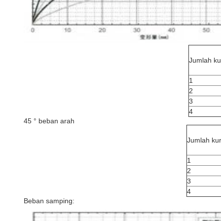
Jumlah ku
1
2
3
4
45 ° beban arah
Jumlah ku
1
2
3
4
Beban samping: