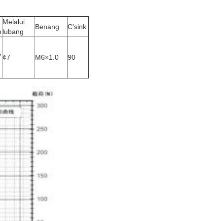
Melalui
Benang
C'sink
n
lubang
,
¢7
M6×1.0
90