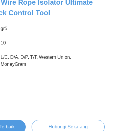
ire Rope Isolator Ultimate
ck Control Tool
gr5
10
L/C, D/A, D/P, T/T, Western Union,
MoneyGram
Terbaik
Hubungi Sekarang