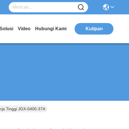
Solusi
Video
Hubungi Kami
Kutipan
nerja Tinggi JGX-0400-37A