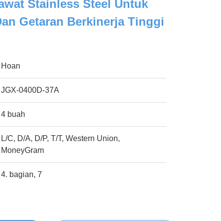
Kawat Stainless Steel Untuk
Dan Getaran Berkinerja Tinggi
Hoan
JGX-0400D-37A
4 buah
L/C, D/A, D/P, T/T, Western Union,
MoneyGram
4. bagian, 7