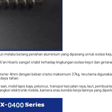
tenun melalui batang penahan aluminium yang dipasang untuk isolasi kej
Xi'an Hoan's sangat stabil terhadap lingkungan.
isolasi kejut dan getar
ameter 4mm dengan beban statis maksimum 37kg, terutama digunakan 
a daya tahan.
an, mobil lapis baja, peluncur, transportasi jalan raya, laut, pembuatan
ngkat elektronik mobile, kamera atau kondisi kerja lainnya yang diperl