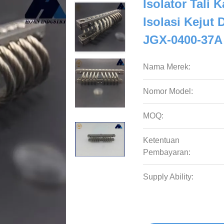
Isolator Tali 
Isolasi Kejut 
JGX-0400-37A
Nama Merek:
Nomor Model:
MOQ:
Ketentuan
Pembayaran:
Supply Ability: