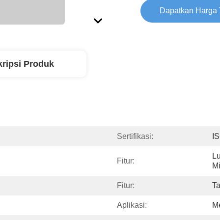
Dapatkan Harga 
ripsi Produk
Sertifikasi:
I
Lu
Fitur:
M
Fitur:
T
Aplikasi:
Me