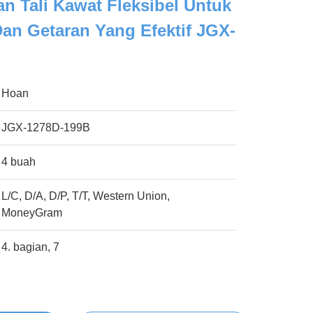
an Tali Kawat Fleksibel Untuk
 Dan Getaran Yang Efektif JGX-
Hoan
JGX-1278D-199B
4 buah
L/C, D/A, D/P, T/T, Western Union,
MoneyGram
4. bagian, 7