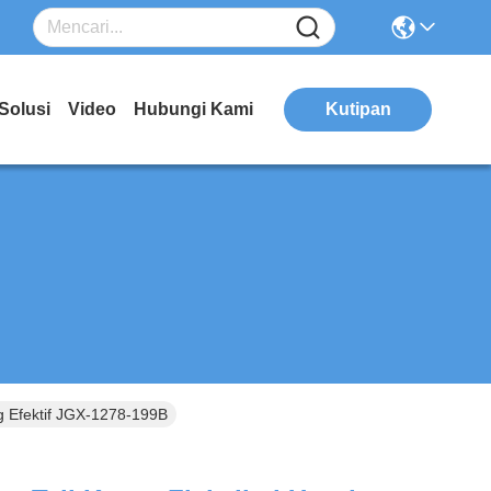
Solusi
Video
Hubungi Kami
Kutipan
ng Efektif JGX-1278-199B