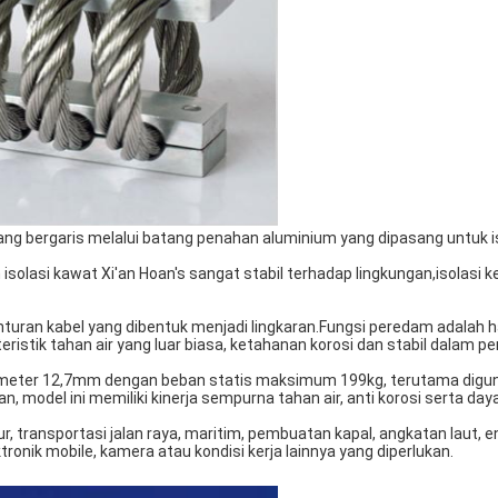
yang bergaris melalui batang penahan aluminium yang dipasang untuk is
solasi kawat Xi'an Hoan's sangat stabil terhadap lingkungan,
isolasi 
turan kabel yang dibentuk menjadi lingkaran.Fungsi peredam adalah has
teristik tahan air yang luar biasa, ketahanan korosi dan stabil dalam 
ameter 12,7mm dengan beban statis maksimum 199kg, terutama digun
 model ini memiliki kinerja sempurna tahan air, anti korosi serta day
transportasi jalan raya, maritim, pembuatan kapal, angkatan laut, ene
ronik mobile, kamera atau kondisi kerja lainnya yang diperlukan.