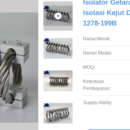
Isolator Getar
Isolasi Kejut
1278-199B
Nama Merek:
Nomor Model:
MOQ:
Ketentuan
Pembayaran:
Supply Ability: