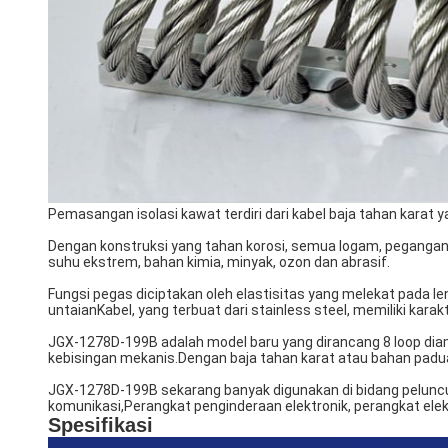
Pemasangan isolasi kawat terdiri dari kabel baja tahan karat 
Dengan konstruksi yang tahan korosi, semua logam, pegangan i
suhu ekstrem, bahan kimia, minyak, ozon dan abrasif.
Fungsi pegas diciptakan oleh elastisitas yang melekat pada len
untaianKabel, yang terbuat dari stainless steel, memiliki karak
JGX-1278D-199B adalah model baru yang dirancang 8 loop di
kebisingan mekanis.Dengan baja tahan karat atau bahan paduan,
JGX-1278D-199B sekarang banyak digunakan di bidang peluncur, 
komunikasi,Perangkat penginderaan elektronik, perangkat elekt
Spesifikasi