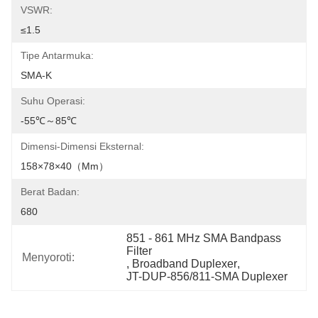
VSWR:
≤1.5
Tipe Antarmuka:
SMA-K
Suhu Operasi:
-55℃～85℃
Dimensi-Dimensi Eksternal:
158×78×40（mm）
Berat Badan:
680
851 - 861 MHz SMA Bandpass 
Filter
Menyoroti:
, 
Broadband Duplexer
, 
JT-DUP-856/811-SMA Duplexer