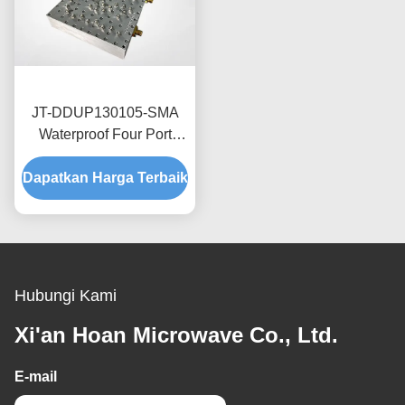
JT-DDUP130105-SMA
Waterproof Four Port
Combiner 698-2700MHz
Dapatkan Harga Terbaik
Quadruple Frequency
Diplexer
Hubungi Kami
Xi'an Hoan Microwave Co., Ltd.
E-mail