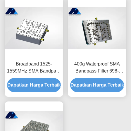
Broadband 1525-
400g Waterproof SMA
1559MHz SMA Bandpass
Bandpass Filter 698-
Filter 50W JT-
2700MHz Quadruple
Dapatkan Harga Terbaik
DUP1542/1642-SMA
Dapatkan Harga Terbaik
Frequency Diplexer
duplexer
Combiner