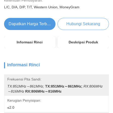
Ketentuan Pembayaran:
L/C, D/A, D/P, T/T, Western Union, MoneyGram
Dapatkan Harga Terbaik
Hubungi Sekarang
Informasi Rinci
Deskripsi Produk
Informasi Rinci
Frekuensi Pita Sandi:
TX:851MHz～861MHz;
TX:851MHz～861MHz;
RX:806MHz
～816MHz
RX:806MHz～816MHz
Kerugian Penyisipan:
≤2.0