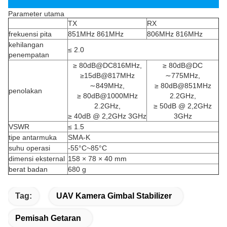
Parameter utama
TX
RX
frekuensi pita
851MHz 861MHz
806MHz 816MHz
kehilangan
≤ 2.0
penempatan
≥ 80dB@DC816MHz,
≥ 80dB@DC
≥15dB@817MHz
∼775MHz,
∼849MHz,
≥ 80dB@851MHz
penolakan
≥ 80dB@1000MHz
2.2GHz,
2.2GHz,
≥ 50dB @ 2,2GHz
≥ 40dB @ 2,2GHz 3GHz
3GHz
VSWR
≤ 1.5
tipe antarmuka
SMA-K
suhu operasi
-55°C~85°C
dimensi eksternal
158 × 78 × 40 mm
berat badan
680 g
Tag:
UAV Kamera Gimbal Stabilizer
Pemisah Getaran