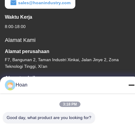
sales@hoanindustry.com
Waktu Kerja
8:00-18:00
Alamat Kami
Alamat perusahaan
F7, Bangunan 2, Taman Industri Xinkai, Jalan Jinye 2, Zona
Teknologi Tinggi, Xi'an
Alamat pabrik
Hoan
F7, Bangunan 2, Taman Industri Xinkai, Jalan Jinye 2, Zona
Teknologi Tinggi, Xi'an
Telp
3:18 PM
86--18740357801
Good day, what product are you looking for?