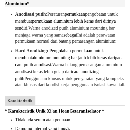
Aluminium
*
Anodisasi putih:
Peraturan
permukaan
pengobatan untuk
membuat
permukaan aluminium lebih keras dari dirinya
sendiri.
Warna anodized putih aluminium mounting bar
menjaga warna yang sama
sebagai
Ini adalah perawatan
permukaan normal dari batang pemasangan aluminium;
Hard Anodizing:
Pengolahan permukaan untuk
membuat
aluminium mounting bar jauh lebih keras daripada
cara putih anodisasi.
Warna batang pemasangan aluminium
anodisasi keras lebih gelap dari
cara anodizing
putih
Penggunaan khusus untuk persyaratan yang kompleks
atau khusus dari kondisi kerja penggunaan isolasi kawat tali.
Karakteristik
* Karakteristik Unik Xi'an Hoan
Getaran
Isolator *
Tidak ada seram atau penuaan.
Damping internal yang tinggi.