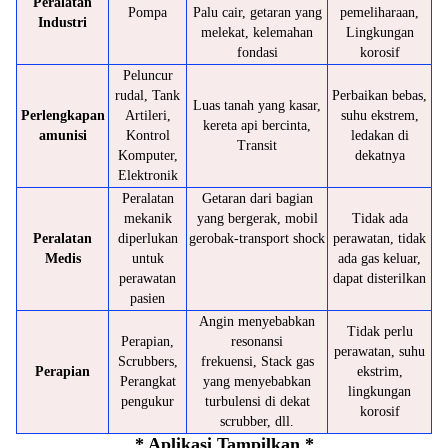
Peralatan
Pompa
Palu cair, getaran yang
pemeliharaan,
Industri
melekat, kelemahan
Lingkungan
fondasi
korosif
Peluncur
rudal, Tank
Perbaikan bebas,
Luas tanah yang kasar,
Perlengkapan
Artileri,
suhu ekstrem,
kereta api bercinta,
amunisi
Kontrol
ledakan di
Transit
Komputer,
dekatnya
Elektronik
Peralatan
Getaran dari bagian
mekanik
yang bergerak, mobil
Tidak ada
Peralatan
diperlukan
gerobak-transport shock
perawatan, tidak
Medis
untuk
ada gas keluar,
perawatan
dapat disterilkan
pasien
Angin menyebabkan
Tidak perlu
Perapian,
resonansi
perawatan, suhu
Scrubbers,
frekuensi, Stack gas
Perapian
ekstrim,
Perangkat
yang menyebabkan
lingkungan
pengukur
turbulensi di dekat
korosif
scrubber, dll.
* Aplikasi Tampilkan *