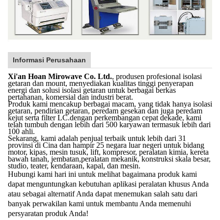
Informasi Perusahaan
Xi'an Hoan Mirowave Co. Ltd.
, produsen profesional isolasi
getaran dan mount, menyediakan kualitas tinggi penyerapan
energi dan solusi isolasi getaran untuk berbagai berkas
pertahanan, komersial dan industri berat.
Produk kami mencakup berbagai macam, yang tidak hanya isolasi
getaran, pendirian getaran, peredam gesekan dan juga peredam
kejut serta filter LC.dengan perkembangan cepat dekade, kami
telah tumbuh dengan lebih dari 500 karyawan termasuk lebih dari
100 ahli.
Sekarang, kami adalah penjual terbaik untuk lebih dari 31
provinsi di Cina dan hampir 25 negara luar negeri untuk bidang
motor, kipas, mesin tusuk, lift, kompresor, peralatan kimia, kereta
bawah tanah, jembatan,peralatan mekanik, konstruksi skala besar,
studio, teater, kendaraan, kapal, dan mesin.
Hubungi kami hari ini untuk melihat bagaimana produk kami
dapat menguntungkan kebutuhan aplikasi peralatan khusus Anda
atau sebagai alternatif Anda dapat menemukan salah satu dari
banyak perwakilan kami untuk membantu Anda memenuhi
persyaratan produk Anda!