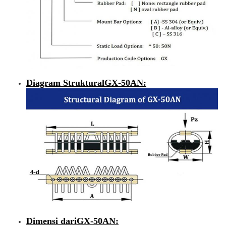
Diagram Struktural
GX-50AN
:
Dimensi dari
GX-50AN
: