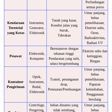
Perlindungan
semua poros
Umur panjang,
bebas
Tanah yang kasar,
Kendaraan
Instrumen,
pemeliharaan,
Kondisi jalan yang
Terestrial
Generator,
Ekstrim suhu,
buruk,
yang Keras
Elektronik
Ozon,
Tabrakan
Radioaktivitas,
Radiasi UV
Bermanuver dengan
Ekstrim suhu dan
Elektronik,
tekanan tinggi.
Pesawat
ketinggian,
Komputer
Pendaratan yang sulit,
Ringan
udara bergelombang
Umur panjang,
bebas
Optik,
Transit, penanganan
pemeliharaan,
Kontainer
Instrumen,
drop,
Paparan
Pengiriman
Rudal,
Pemuatan/Pembuangan
kelembaban,
Elektronik
Penggunaan
berulang
Centrifuge,
beban dinamis yang
Umur panjang,
Pengering,
tidak seimbang,
bebas