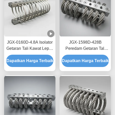
JGX-0160D-4.8A Isolator
JGX-1598D-428B
Getaran Tali Kawat Lepas
Peredam Getaran Tali
Pantai Laut Bebas
Kawat Tanpa Creep,
Dapatkan Harga Terbaik
Perawatan Shock Mount
Dapatkan Harga Terbaik
Gesekan Bebas Oli,
Baja Tahan Karat
Peredam untuk
Perlindungan Pengiriman
Transit