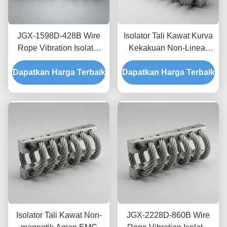
JGX-1598D-428B Wire
Isolator Tali Kawat Kurva
Rope Vibration Isolator
Kekakuan Non-Linear
Fungus Chemical
JGX-2228D-665B
Dapatkan Harga Terbaik
Washdown Resistant
Dapatkan Harga Terbaik
Pemasangan Semua
Stainless Steel Isolation
Logam Ramah
Mount
Lingkungan untuk
Peralatan Industri
Isolator Tali Kawat Non-
JGX-2228D-860B Wire