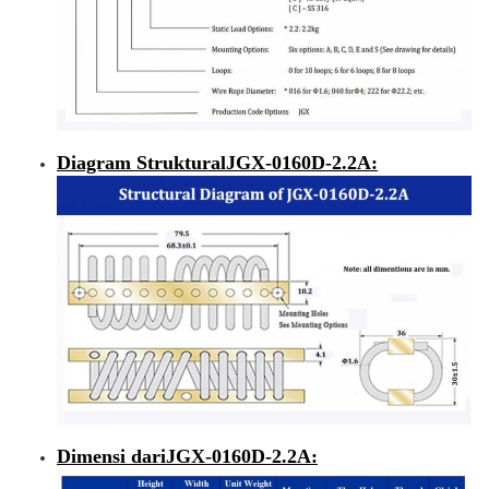
Diagram Struktural
JGX-0160D-2.2A
:
Dimensi dari
JGX-0160D-2.2A
: