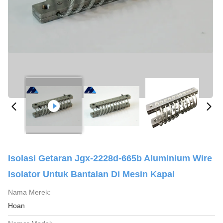
Isolasi Getaran Jgx-2228d-665b Aluminium Wire
Isolator Untuk Bantalan Di Mesin Kapal
Nama Merek:
Hoan