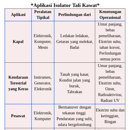
*
Aplikasi Isolator Tali Kawat
*
Peralatan
Keuntungan
Aplikasi
Perlindungan dari
Tipikal
Operasional
Umur panjang,
bebas
Elektronik,
Ledakan ledakan,
pemeliharaan,
Kapal
Komputer,
Getaran yang melekat,
Ekstrim suhu,
Mesin
Badai
tahan korosi,
Perlindungan
semua poros
Umur panjang,
bebas
Tanah yang kasar,
Kendaraan
Instrumen,
pemeliharaan,
Kondisi jalan yang
Terestrial
Generator,
Ekstrim suhu,
buruk,
yang Keras
Elektronik
Ozon,
Tabrakan
Radioaktivitas,
Radiasi UV
Bermanuver dengan
Ekstrim suhu dan
Elektronik,
tekanan tinggi.
Pesawat
ketinggian,
Komputer
Pendaratan yang sulit,
Ringan
udara bergelombang