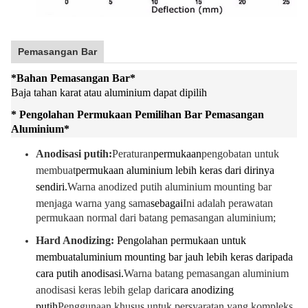
Pemasangan Bar
*
Bahan Pemasangan Bar
*
Baja tahan karat atau aluminium dapat dipilih
* Pengolahan Permukaan Pemilihan Bar Pemasangan
Aluminium
*
Anodisasi putih:
Peraturan
permukaan
pengobatan untuk
membuat
permukaan aluminium lebih keras dari dirinya
sendiri.
Warna anodized putih aluminium mounting bar
menjaga warna yang sama
sebagai
Ini adalah perawatan
permukaan normal dari batang pemasangan aluminium;
Hard Anodizing:
Pengolahan permukaan untuk
membuat
aluminium mounting bar jauh lebih keras daripada
cara putih anodisasi.
Warna batang pemasangan aluminium
anodisasi keras lebih gelap dari
cara anodizing
putih
Penggunaan khusus untuk persyaratan yang kompleks