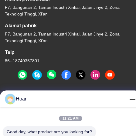
F7, Bangunan 2, Taman Industri Xinkai, Jalan Jinye 2, Zona
Teknologi Tinggi, Xi'an
Alamat pabrik
F7, Bangunan 2, Taman Industri Xinkai, Jalan Jinye 2, Zona
Teknologi Tinggi, Xi'an
Telp
86--18740357801
Cina Kualitas Baik Isolator getaran tali kawat Pemasok. Hak cipta
Hoan
© 2024-2026 Xi'an Hoan Microwave Co., Ltd. . Seluruh hak cipta.
Kebijakan Privasi
|
Sitemap
11:21 AM
Good day, what product are you looking for?