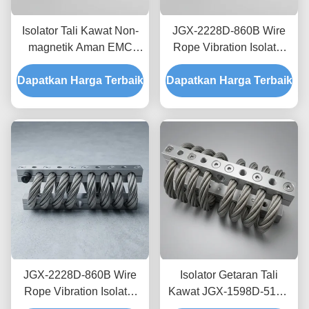
Isolator Tali Kawat Non-
JGX-2228D-860B Wire
magnetik Aman EMC
Rope Vibration Isolator
JGX-2228D-665B
Stainless Steel Long
Dapatkan Harga Terbaik
Dudukan Disipasi Kejut
Dapatkan Harga Terbaik
Service Life Absorber
Sementara untuk
kejut industri
Elektronik Presisi
JGX-2228D-860B Wire
Isolator Getaran Tali
Rope Vibration Isolator
Kawat JGX-1598D-515B
Rapid Prototyping Quick
Menyediakan Kapasitas