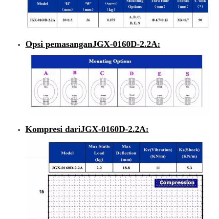
Opsi pemasangan
JGX-0160D-2.2A
:
Kompresi dari
JGX-0160D-2.2A
: