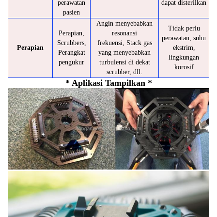
perawatan
dapat disterilkan
pasien
Angin menyebabkan
Tidak perlu
Perapian,
resonansi
perawatan, suhu
Scrubbers,
frekuensi, Stack gas
Perapian
ekstrim,
Perangkat
yang menyebabkan
lingkungan
pengukur
turbulensi di dekat
korosif
scrubber, dll.
* Aplikasi Tampilkan *