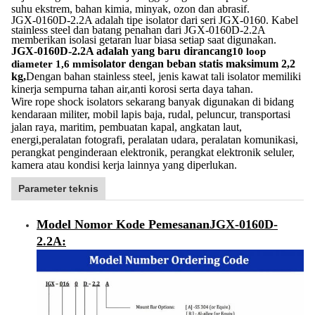
suhu ekstrem, bahan kimia, minyak, ozon dan abrasif.
JGX-0160D-2.2A adalah tipe isolator dari seri JGX-0160. Kabel
stainless steel dan batang penahan dari JGX-0160D-2.2A
memberikan isolasi getaran luar biasa setiap saat digunakan.
JGX-0160D-2.2A adalah yang baru dirancang
10 loop
isolator dengan beban statis maksimum 2,2
diameter 1,6 mm
kg,
Dengan bahan stainless steel, jenis kawat tali isolator memiliki
kinerja sempurna tahan air,anti korosi serta daya tahan.
Wire rope shock isolators sekarang banyak digunakan di bidang
kendaraan militer, mobil lapis baja, rudal, peluncur, transportasi
jalan raya, maritim, pembuatan kapal, angkatan laut,
energi,peralatan fotografi, peralatan udara, peralatan komunikasi,
perangkat penginderaan elektronik, perangkat elektronik seluler,
kamera atau kondisi kerja lainnya yang diperlukan.
Parameter teknis
Model Nomor Kode Pemesanan
JGX-0160D-
2.2A
: