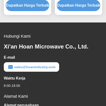
Dapatkan Harga Terbaik
Assembly Disesuaikan
Dapatkan Harga Terbaik
Beban Terukur dan
Shock Mount
Isolasi Kebisingan yang
Ditanggung Struktur
Hubungi Kami
Xi'an Hoan Microwave Co., Ltd.
E-mail
sales@hoanindustry.com
Waktu Kerja
8:00-18:00
Alamat Kami
Alamat perusahaan