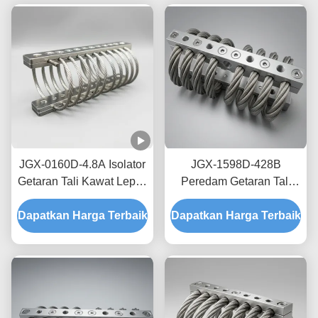
JGX-0160D-4.8A Isolator
JGX-1598D-428B
Getaran Tali Kawat Lepas
Peredam Getaran Tali
Pantai Laut Bebas
Kawat Tanpa Creep,
Dapatkan Harga Terbaik
Perawatan Shock Mount
Dapatkan Harga Terbaik
Gesekan Bebas Oli,
Baja Tahan Karat
Peredam untuk
Perlindungan Pengiriman
Transit