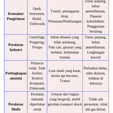
Umur panjang,
bebas
Optik,
Transit, penanganan
pemeliharaan,
Kontainer
Instrumen,
drop,
Paparan
Pengiriman
Rudal,
Pemuatan/Pembuangan
kelembaban,
Elektronik
Penggunaan
berulang
Centrifuge,
beban dinamis yang
Umur panjang,
Pengering,
tidak seimbang,
bebas
Peralatan
Pompa
Palu cair, getaran yang
pemeliharaan,
Industri
melekat, kelemahan
Lingkungan
fondasi
korosif
Peluncur
rudal, Tank
Perbaikan bebas,
Luas tanah yang kasar,
Perlengkapan
Artileri,
suhu ekstrem,
kereta api bercinta,
amunisi
Kontrol
ledakan di
Transit
Komputer,
dekatnya
Elektronik
Peralatan
Getaran dari bagian
mekanik
yang bergerak, mobil
Tidak ada
Peralatan
diperlukan
gerobak-transport shock
perawatan, tidak
Medis
untuk
ada gas keluar,