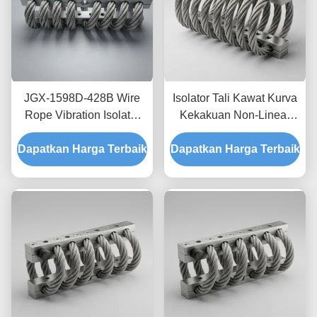
JGX-1598D-428B Wire
Isolator Tali Kawat Kurva
Rope Vibration Isolator
Kekakuan Non-Linear
Fungus Chemical
JGX-2228D-665B
Dapatkan Harga Terbaik
Washdown Resistant
Dapatkan Harga Terbaik
Pemasangan Semua
Stainless Steel Isolation
Logam Ramah
Mount
Lingkungan untuk
Peralatan Industri