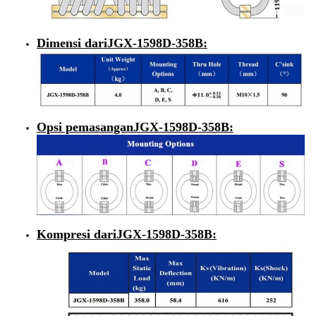
Dimensi dari
JGX-1598D-358B
:
Opsi pemasangan
JGX-1598D-358B
:
Kompresi dari
JGX-1598D-358B
: