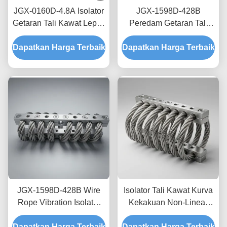
JGX-0160D-4.8A Isolator
JGX-1598D-428B
Getaran Tali Kawat Lepas
Peredam Getaran Tali
Pantai Laut Bebas
Kawat Tanpa Creep,
Dapatkan Harga Terbaik
Perawatan Shock Mount
Dapatkan Harga Terbaik
Gesekan Bebas Oli,
Baja Tahan Karat
Peredam untuk
Perlindungan Pengiriman
Transit
JGX-1598D-428B Wire
Isolator Tali Kawat Kurva
Rope Vibration Isolator
Kekakuan Non-Linear
Fungus Chemical
JGX-2228D-665B
Dapatkan Harga Terbaik
Washdown Resistant
Dapatkan Harga Terbaik
Pemasangan Semua