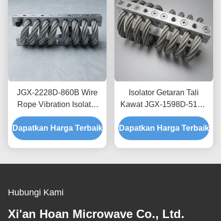
JGX-2228D-860B Wire
Isolator Getaran Tali
Rope Vibration Isolator
Kawat JGX-1598D-515B
Rapid Prototyping Quick
Menyediakan Kapasitas
Dapatkan Harga Terbaik
Assembly Disesuaikan
Dapatkan Harga Terbaik
Beban Terukur dan
Shock Mount
Isolasi Kebisingan yang
Ditanggung Struktur
Hubungi Kami
Xi'an Hoan Microwave Co., Ltd.