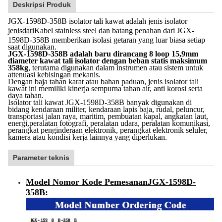
Deskripsi Produk
JGX-1598D-358B isolator tali kawat adalah jenis isolator
jenis
dari
Kabel stainless steel dan batang penahan dari JGX-
1598D-358B memberikan isolasi getaran yang luar biasa setiap
saat digunakan.
JGX-1598D-358B adalah baru dirancang 8 loop 15,9mm
diameter kawat tali isolator dengan beban statis maksimum
358kg
, terutama digunakan dalam instrumen atau sistem untuk
attenuasi kebisingan mekanis.
Dengan baja tahan karat atau bahan paduan, jenis isolator tali
kawat ini memiliki kinerja sempurna tahan air, anti korosi serta
daya tahan.
Isolator tali kawat JGX-1598D-358B banyak digunakan di
bidang kendaraan militer, kendaraan lapis baja, rudal, peluncur,
transportasi jalan raya, maritim, pembuatan kapal, angkatan laut,
energi,peralatan fotografi, peralatan udara, peralatan komunikasi,
perangkat penginderaan elektronik, perangkat elektronik seluler,
kamera atau kondisi kerja lainnya yang diperlukan.
Parameter teknis
Model Nomor Kode Pemesanan
JGX-1598D-
358B
: