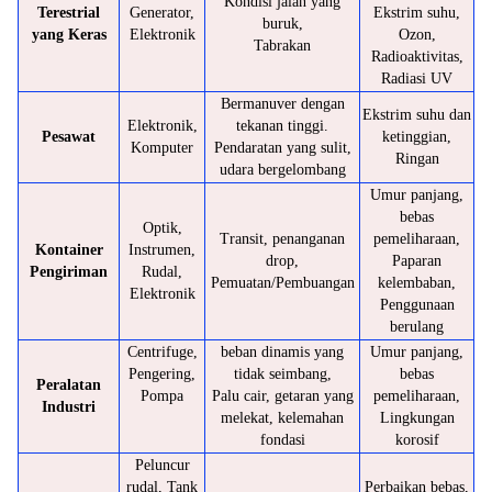
Kondisi jalan yang
Terestrial
Generator,
Ekstrim suhu,
buruk,
yang Keras
Elektronik
Ozon,
Tabrakan
Radioaktivitas,
Radiasi UV
Bermanuver dengan
Ekstrim suhu dan
Elektronik,
tekanan tinggi.
Pesawat
ketinggian,
Komputer
Pendaratan yang sulit,
Ringan
udara bergelombang
Umur panjang,
bebas
Optik,
Transit, penanganan
pemeliharaan,
Kontainer
Instrumen,
drop,
Paparan
Pengiriman
Rudal,
Pemuatan/Pembuangan
kelembaban,
Elektronik
Penggunaan
berulang
Centrifuge,
beban dinamis yang
Umur panjang,
Pengering,
tidak seimbang,
bebas
Peralatan
Pompa
Palu cair, getaran yang
pemeliharaan,
Industri
melekat, kelemahan
Lingkungan
fondasi
korosif
Peluncur
rudal, Tank
Perbaikan bebas,