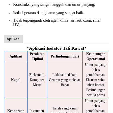
Konstruksi yang sangat tangguh dan umur panjang.
Isolasi getaran dan getaran yang sangat baik.
Tidak terpengaruh oleh agen kimia, air laut, ozon, sinar
UV,...
Aplikasi
*
Aplikasi Isolator Tali Kawat
*
Peralatan
Keuntungan
Aplikasi
Perlindungan dari
Tipikal
Operasional
Umur panjang,
bebas
Elektronik,
Ledakan ledakan,
pemeliharaan,
Kapal
Komputer,
Getaran yang melekat,
Ekstrim suhu,
Mesin
Badai
tahan korosi,
Perlindungan
semua poros
Umur panjang,
bebas
Tanah yang kasar,
Kendaraan
Instrumen,
pemeliharaan,