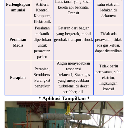
Luas tanah yang kasar,
Perlengkapan
Artileri,
suhu ekstrem,
kereta api bercinta,
amunisi
Kontrol
ledakan di
Transit
Komputer,
dekatnya
Elektronik
Peralatan
Getaran dari bagian
mekanik
yang bergerak, mobil
Tidak ada
Peralatan
diperlukan
gerobak-transport shock
perawatan, tidak
Medis
untuk
ada gas keluar,
perawatan
dapat disterilkan
pasien
Angin menyebabkan
Tidak perlu
Perapian,
resonansi
perawatan, suhu
Scrubbers,
frekuensi, Stack gas
Perapian
ekstrim,
Perangkat
yang menyebabkan
lingkungan
pengukur
turbulensi di dekat
korosif
scrubber, dll.
* Aplikasi Tampilkan *