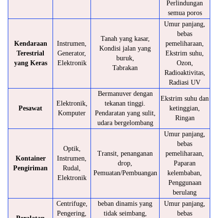
Perlindungan
semua poros
Umur panjang,
bebas
Tanah yang kasar,
Kendaraan
Instrumen,
pemeliharaan,
Kondisi jalan yang
Terestrial
Generator,
Ekstrim suhu,
buruk,
yang Keras
Elektronik
Ozon,
Tabrakan
Radioaktivitas,
Radiasi UV
Bermanuver dengan
Ekstrim suhu dan
Elektronik,
tekanan tinggi.
Pesawat
ketinggian,
Komputer
Pendaratan yang sulit,
Ringan
udara bergelombang
Umur panjang,
bebas
Optik,
Transit, penanganan
pemeliharaan,
Kontainer
Instrumen,
drop,
Paparan
Pengiriman
Rudal,
Pemuatan/Pembuangan
kelembaban,
Elektronik
Penggunaan
berulang
Centrifuge,
beban dinamis yang
Umur panjang,
Pengering,
tidak seimbang,
bebas