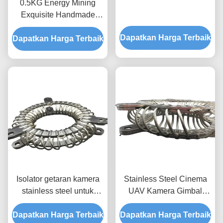
0.5KG Energy Mining
Exquisite Handmade
UAV Camera Gimbal
Dapatkan Harga Terbaik
Dapatkan Harga Terbaik
Vibration Shock
Absorption Gry-10a
Stainless Steel Kamera
Vibration Isolator
Isolator getaran kamera
Stainless Steel Cinema
stainless steel untuk
UAV Kamera Gimbal
fotografi udara Drone Gry
untuk Helikopter Drone
Dapatkan Harga Terbaik
Series
GRY-32A Vibration Mount
Dapatkan Harga Terbaik