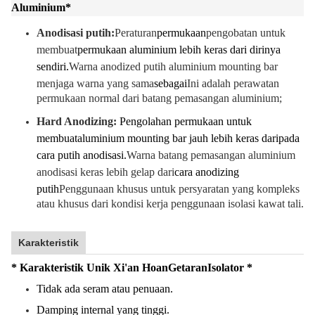
Aluminium
*
Anodisasi putih:
Peraturan
permukaan
pengobatan untuk
membuat
permukaan aluminium lebih keras dari dirinya
sendiri.
Warna anodized putih aluminium mounting bar
menjaga warna yang sama
sebagai
Ini adalah perawatan
permukaan normal dari batang pemasangan aluminium;
Hard Anodizing:
Pengolahan permukaan untuk
membuat
aluminium mounting bar jauh lebih keras daripada
cara putih anodisasi.
Warna batang pemasangan aluminium
anodisasi keras lebih gelap dari
cara anodizing
putih
Penggunaan khusus untuk persyaratan yang kompleks
atau khusus dari kondisi kerja penggunaan isolasi kawat tali.
Karakteristik
* Karakteristik Unik Xi'an Hoan
Getaran
Isolator *
Tidak ada seram atau penuaan.
Damping internal yang tinggi.