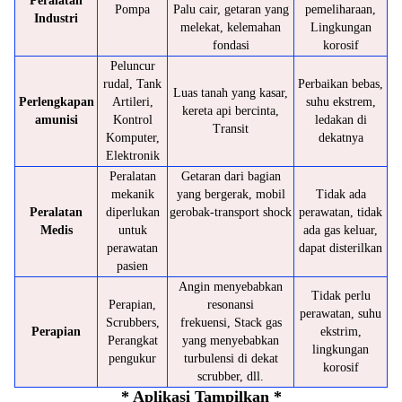
Peralatan
Pompa
Palu cair, getaran yang
pemeliharaan,
Industri
melekat, kelemahan
Lingkungan
fondasi
korosif
Peluncur
rudal, Tank
Perbaikan bebas,
Luas tanah yang kasar,
Perlengkapan
Artileri,
suhu ekstrem,
kereta api bercinta,
amunisi
Kontrol
ledakan di
Transit
Komputer,
dekatnya
Elektronik
Peralatan
Getaran dari bagian
mekanik
yang bergerak, mobil
Tidak ada
Peralatan
diperlukan
gerobak-transport shock
perawatan, tidak
Medis
untuk
ada gas keluar,
perawatan
dapat disterilkan
pasien
Angin menyebabkan
Tidak perlu
Perapian,
resonansi
perawatan, suhu
Scrubbers,
frekuensi, Stack gas
Perapian
ekstrim,
Perangkat
yang menyebabkan
lingkungan
pengukur
turbulensi di dekat
korosif
scrubber, dll.
* Aplikasi Tampilkan *