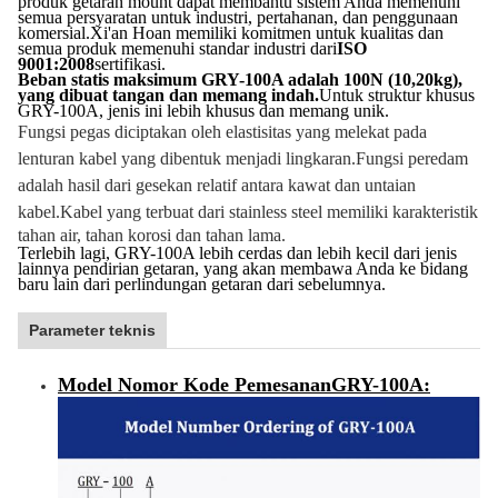
produk getaran mount dapat membantu sistem Anda memenuhi
semua persyaratan untuk industri, pertahanan, dan penggunaan
komersial.Xi'an Hoan memiliki komitmen untuk kualitas dan
semua produk memenuhi standar industri dari
ISO
9001:2008
sertifikasi.
Beban statis maksimum GRY-100A adalah 100N (10,20kg),
yang dibuat tangan dan memang indah.
Untuk struktur khusus
GRY-100A, jenis ini lebih khusus dan memang unik.
Fungsi pegas diciptakan oleh elastisitas yang melekat pada
lenturan kabel yang dibentuk menjadi lingkaran.
Fungsi peredam
adalah hasil dari gesekan relatif antara kawat dan untaian
kabel.
Kabel yang terbuat dari stainless steel memiliki karakteristik
tahan air, tahan korosi dan tahan lama.
Terlebih lagi, GRY-100A lebih cerdas dan lebih kecil dari jenis
lainnya pendirian getaran, yang akan membawa Anda ke bidang
baru lain dari perlindungan getaran dari sebelumnya.
Parameter teknis
Model Nomor Kode Pemesanan
GRY-100A
: