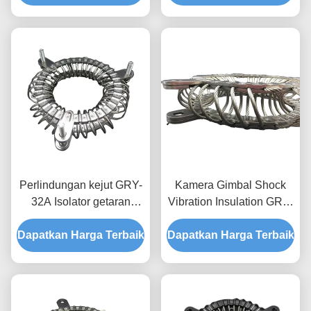
Perlindungan kejut GRY-
Kamera Gimbal Shock
32A Isolator getaran
Vibration Insulation GRY-
kamera stainless steel
5A Isolator Baja Rostless
Dapatkan Harga Terbaik
untuk UAV udara
Dapatkan Harga Terbaik
untuk Pertambangan
Energi