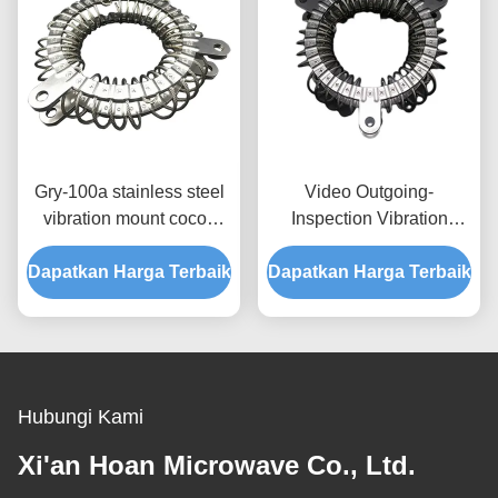
Gry-100a stainless steel
Video Outgoing-
vibration mount cocok
Inspection Vibration
untuk aksesoris mesin
Control Systems dengan
Dapatkan Harga Terbaik
alat
Dapatkan Harga Terbaik
Laporan Uji Mesin
Hubungi Kami
Xi'an Hoan Microwave Co., Ltd.