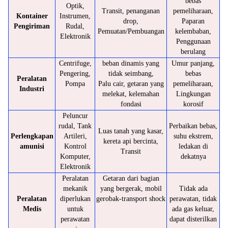
bebas
Optik,
Transit, penanganan
pemeliharaan,
Kontainer
Instrumen,
drop,
Paparan
Pengiriman
Rudal,
Pemuatan/Pembuangan
kelembaban,
Elektronik
Penggunaan
berulang
Centrifuge,
beban dinamis yang
Umur panjang,
Pengering,
tidak seimbang,
bebas
Peralatan
Pompa
Palu cair, getaran yang
pemeliharaan,
Industri
melekat, kelemahan
Lingkungan
fondasi
korosif
Peluncur
rudal, Tank
Perbaikan bebas,
Luas tanah yang kasar,
Perlengkapan
Artileri,
suhu ekstrem,
kereta api bercinta,
amunisi
Kontrol
ledakan di
Transit
Komputer,
dekatnya
Elektronik
Peralatan
Getaran dari bagian
mekanik
yang bergerak, mobil
Tidak ada
Peralatan
diperlukan
gerobak-transport shock
perawatan, tidak
Medis
untuk
ada gas keluar,
perawatan
dapat disterilkan