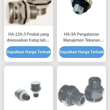
HA-12A-3 Produk yang
HA-3A Pengalaman
disesuaikan Katup tahan
Manajemen Tekanan
air dan bernafas
Udara yang Tak
Dapatkan Harga Terbaik
Kombinasi teknologi dan
Dapatkan Harga Terbaik
Terbandingkan Dengan
fungsi yang sempurna
Produk Khusus Katup
Bernafas Waterproof