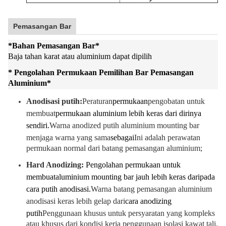
Pemasangan Bar
*
Bahan Pemasangan Bar
*
Baja tahan karat atau aluminium dapat dipilih
* Pengolahan Permukaan Pemilihan Bar Pemasangan
Aluminium
*
Anodisasi putih:
Peraturan
permukaan
pengobatan untuk
membuat
permukaan aluminium lebih keras dari dirinya
sendiri.
Warna anodized putih aluminium mounting bar
menjaga warna yang sama
sebagai
Ini adalah perawatan
permukaan normal dari batang pemasangan aluminium;
Hard Anodizing:
Pengolahan permukaan untuk
membuat
aluminium mounting bar jauh lebih keras daripada
cara putih anodisasi.
Warna batang pemasangan aluminium
anodisasi keras lebih gelap dari
cara anodizing
putih
Penggunaan khusus untuk persyaratan yang kompleks
atau khusus dari kondisi kerja penggunaan isolasi kawat tali.