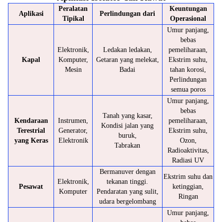
Peralatan
Keuntungan
Aplikasi
Perlindungan dari
Tipikal
Operasional
Umur panjang,
bebas
Elektronik,
Ledakan ledakan,
pemeliharaan,
Kapal
Komputer,
Getaran yang melekat,
Ekstrim suhu,
Mesin
Badai
tahan korosi,
Perlindungan
semua poros
Umur panjang,
bebas
Tanah yang kasar,
Kendaraan
Instrumen,
pemeliharaan,
Kondisi jalan yang
Terestrial
Generator,
Ekstrim suhu,
buruk,
yang Keras
Elektronik
Ozon,
Tabrakan
Radioaktivitas,
Radiasi UV
Bermanuver dengan
Ekstrim suhu dan
Elektronik,
tekanan tinggi.
Pesawat
ketinggian,
Komputer
Pendaratan yang sulit,
Ringan
udara bergelombang
Umur panjang,