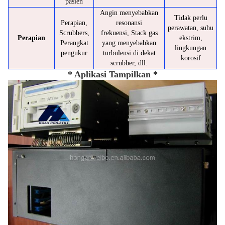
pasien
Angin menyebabkan
Tidak perlu
Perapian,
resonansi
perawatan, suhu
Scrubbers,
frekuensi, Stack gas
Perapian
ekstrim,
Perangkat
yang menyebabkan
lingkungan
pengukur
turbulensi di dekat
korosif
scrubber, dll.
* Aplikasi Tampilkan *