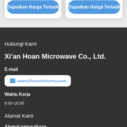
Waterproof untuk
disesuaikan untuk
Dapatkan Harga Terbaik
Perlindungan Peralatan
Dapatkan Harga Terbaik
elektronik konsumen dan
yang Optimal dan
Waterproofing Tingkat
Stabilitas Tekanan Udara
IP68
Hubungi Kami
Xi'an Hoan Microwave Co., Ltd.
E-mail
sales@hoanindustry.com
Waktu Kerja
8:00-18:00
Alamat Kami
Alamat perusahaan