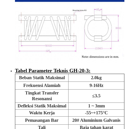
Tabel Parameter Teknis GH-20-3:
Beban Statik Maksimal
2.0kg
Frekuensi Alamiah
9-16Hz
Tingkat Transfer
≤3.5
Resonansi
Defleksi Statik Maksimal
1 ~ 3mm
Waktu Kerja
-55~+175°C
Pemasangan Bar
20# Aluminium Galvanis
Tali
Baja tahan karat