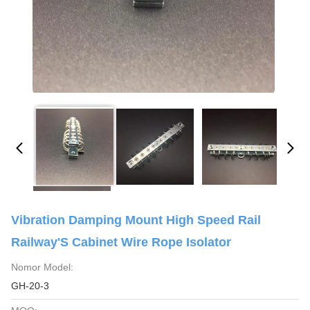
Vibration Damping Mount High Speed Rail
Railway'S Cabinet Wire Rope Isolator
Nomor Model:
GH-20-3