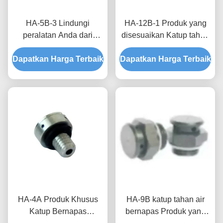
HA-5B-3 Lindungi
HA-12B-1 Produk yang
peralatan Anda dari
disesuaikan Katup tahan
perbedaan tekanan dan
air bernapas untuk turbin
Dapatkan Harga Terbaik
lingkungan lembab
Dapatkan Harga Terbaik
angin dengan
dengan katup tahan air
permeabilitas udara yang
dan bernapas yang
tinggi dan tekanan
disesuaikan
pemblokiran air
HA-4A Produk Khusus
HA-9B katup tahan air
Katup Bernapas
bernapas Produk yang