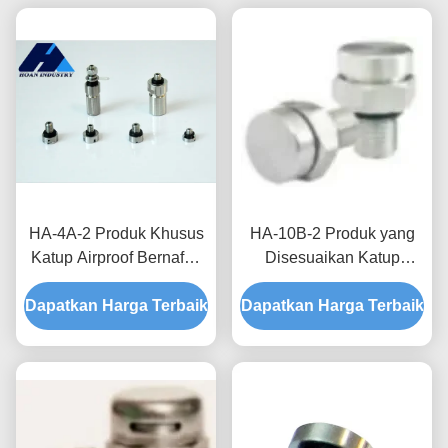
HA-4A-2 Produk Khusus
HA-10B-2 Produk yang
Katup Airproof Bernafas
Disesuaikan Katup
untuk Kotak Distribusi
Airproof Bernafas untuk
Dapatkan Harga Terbaik
Waterproofing dan
Dapatkan Harga Terbaik
Peningkatan Keandalan
Proteksi Kelembaban
dan Umur Layanan di
Sistem Energi Baru