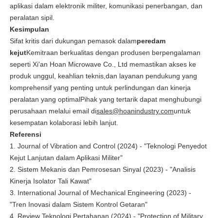
aplikasi dalam elektronik militer, komunikasi penerbangan, dan
peralatan sipil.
Kesimpulan
Sifat kritis dari dukungan pemasok dalam
peredam
kejut
Kemitraan berkualitas dengan produsen berpengalaman
seperti Xi'an Hoan Microwave Co., Ltd memastikan akses ke
produk unggul, keahlian teknis,dan layanan pendukung yang
komprehensif yang penting untuk perlindungan dan kinerja
peralatan yang optimalPihak yang tertarik dapat menghubungi
perusahaan melalui email di
sales@hoanindustry.com
untuk
kesempatan kolaborasi lebih lanjut.
Referensi
1. Journal of Vibration and Control (2024) - "Teknologi Penyedot
Kejut Lanjutan dalam Aplikasi Militer"
2. Sistem Mekanis dan Pemrosesan Sinyal (2023) - "Analisis
Kinerja Isolator Tali Kawat"
3. International Journal of Mechanical Engineering (2023) -
"Tren Inovasi dalam Sistem Kontrol Getaran"
4. Review Teknologi Pertahanan (2024) - "Protection of Military