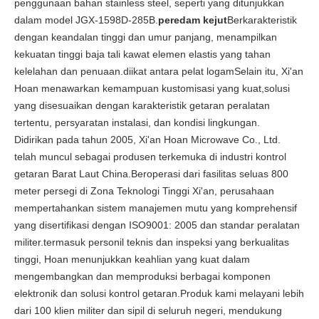
penggunaan bahan stainless steel, seperti yang ditunjukkan
dalam model JGX-1598D-285B.
peredam kejut
Berkarakteristik
dengan keandalan tinggi dan umur panjang, menampilkan
kekuatan tinggi baja tali kawat elemen elastis yang tahan
kelelahan dan penuaan.diikat antara pelat logamSelain itu, Xi'an
Hoan menawarkan kemampuan kustomisasi yang kuat,solusi
yang disesuaikan dengan karakteristik getaran peralatan
tertentu, persyaratan instalasi, dan kondisi lingkungan.
Didirikan pada tahun 2005, Xi'an Hoan Microwave Co., Ltd.
telah muncul sebagai produsen terkemuka di industri kontrol
getaran Barat Laut China.Beroperasi dari fasilitas seluas 800
meter persegi di Zona Teknologi Tinggi Xi'an, perusahaan
mempertahankan sistem manajemen mutu yang komprehensif
yang disertifikasi dengan ISO9001: 2005 dan standar peralatan
militer.termasuk personil teknis dan inspeksi yang berkualitas
tinggi, Hoan menunjukkan keahlian yang kuat dalam
mengembangkan dan memproduksi berbagai komponen
elektronik dan solusi kontrol getaran.Produk kami melayani lebih
dari 100 klien militer dan sipil di seluruh negeri, mendukung