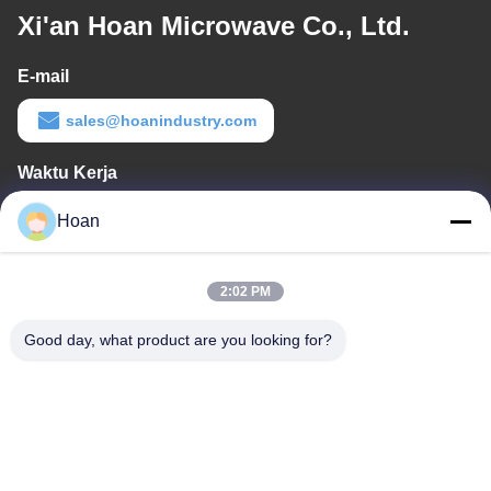
Xi'an Hoan Microwave Co., Ltd.
E-mail
sales@hoanindustry.com
Waktu Kerja
8:00-18:00
Hoan
Alamat Kami
2:02 PM
Alamat perusahaan
F7, Bangunan 2, Taman Industri Xinkai, Jalan Jinye 2, Zona
Good day, what product are you looking for?
Teknologi Tinggi, Xi'an
Alamat pabrik
F7, Bangunan 2, Taman Industri Xinkai, Jalan Jinye 2, Zona
Teknologi Tinggi, Xi'an
Telp