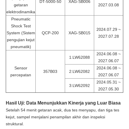
DT-5000-50
XAG-SB006
getaran
2027.03.08
elektrodinamika
Pneumatic
Shock Test
2024.07.29 ~
System (Sistem
QCP-200
XAG-SB015
2027.07.28
pengujian kejut
pneumatik)
2024.06.08 ~
1:LW62088
2027.06.07
Sensor
2024.06.08 ~
357B03
2:LW62082
percepatan
2027.06.07
2024.05.31 ~
3:LW62092
2027.05.30
Hasil Uji: Data Menunjukkan Kinerja yang Luar Biasa
Setelah 54 menit getaran acak, dua tes menyapu, dan tiga tes
kejut, sampel menjalani penampilan akhir dan inspeksi
struktural.