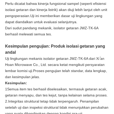
Perlu dicatat bahwa kinerja fungsional sampel (seperti efisiensi
isolasi getaran dan kinerja listrik) akan diuji lebih lanjut oleh unit
pengoperasian.Uji ini memberikan dasar uji lingkungan yang
dapat diandalkan untuk evaluasi selanjutnya.
Dari sudut pandang mekanik, isolator getaran JWZ-TK-6A
berhasil melewati semua tes.
Kesimpulan pengujian: Produk isolasi getaran yang
andal
Uji lingkungan mekanis isolator getaran JWZ-TK-6A dari Xi ̊an
Hoan Microwave Co., Ltd. secara ketat mengikuti persyaratan
lembar komisi uji.Proses pengujian telah standar, data lengkap,
dan kesimpulan jelas.
Kesimpulan:
1Semua item tes berhasil diselesaikan, termasuk getaran acak,
getaran menyapu, dan tes kejut, tanpa kelainan selama proses.
2.Integritas struktural tetap tidak terpengaruh. Penampilan
setelah uji dan inspeksi struktural tidak menunjukkan perubahan
yang nyata dibandingkan dengan kondisi pra-uji.