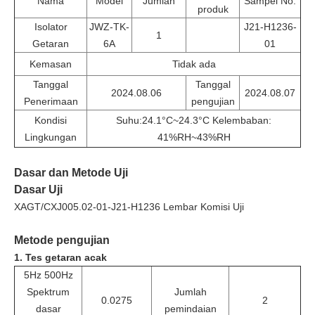
Nama
Model
Jumlah
Sampel No.
produk
Isolator
JWZ-TK-
J21-H1236-
1
Getaran
6A
01
Kemasan
Tidak ada
Tanggal
Tanggal
2024.08.06
2024.08.07
Penerimaan
pengujian
Kondisi
Suhu:24.1°C~24.3°C Kelembaban:
Lingkungan
41%RH~43%RH
Dasar dan Metode Uji
Dasar Uji
XAGT/CXJ005.02-01-J21-H1236 Lembar Komisi Uji
Metode pengujian
1. Tes getaran acak
5Hz 500Hz
Spektrum
Jumlah
0.0275
2
dasar
pemindaian