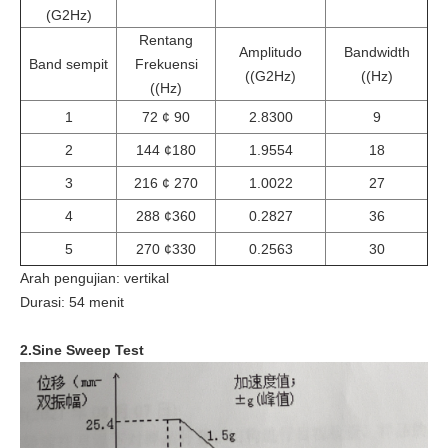
(G2Hz)
Rentang
Amplitudo
Bandwidth
Band sempit
Frekuensi
((G2Hz)
((Hz)
((Hz)
1
72 ¢ 90
2.8300
9
2
144 ¢180
1.9554
18
3
216 ¢ 270
1.0022
27
4
288 ¢360
0.2827
36
5
270 ¢330
0.2563
30
Arah pengujian: vertikal
Durasi: 54 menit
2.Sine Sweep Test