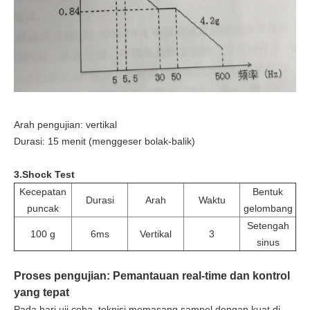
Arah pengujian: vertikal
Durasi: 15 menit (menggeser bolak-balik)
3.Shock Test
Kecepatan
Bentuk
Durasi
Arah
Waktu
puncak
gelombang
Setengah
100 g
6ms
Vertikal
3
sinus
Proses pengujian: Pemantauan real-time dan kontrol
yang tepat
Pada hari uji coba, teknisi memasang sampel dengan kuat di