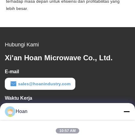
terhadap masa depan untuk efisiensi dan profitabilitas yang
lebih besar.
Hubungi Kami
Xi'an Hoan Microwave Co., Ltd.
E-mail
sales@hoanindustry.com
Waktu Kerja
8:00-18:00
Hoan
Alamat Kami
10:57 AM
Alamat perusahaan