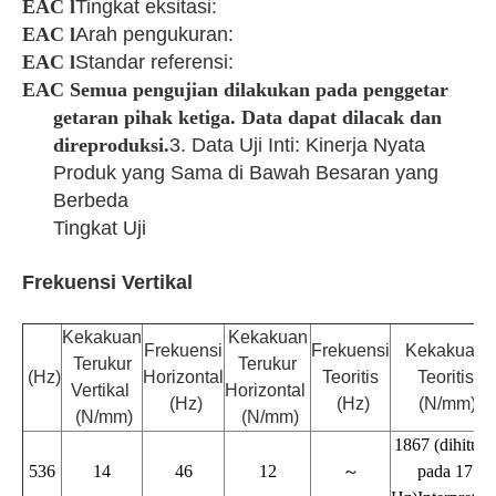
EAC
l
Tingkat eksitasi:
EAC
l
Arah pengukuran:
EAC
l
Standar referensi:
EAC
Semua pengujian dilakukan pada penggetar
getaran pihak ketiga. Data dapat dilacak dan
direproduksi.
3. Data Uji Inti: Kinerja Nyata
Produk yang Sama di Bawah Besaran yang
Berbeda
Tingkat Uji
Frekuensi Vertikal
Kekakuan
Kekakuan
Frekuensi
Frekuensi
Kekakuan
Terukur
Terukur
(Hz)
Horizontal
Teoritis
Teoritis
Vertikal
Horizontal
(Hz)
(Hz)
(N/mm)
(N/mm)
(N/mm)
18
67 (dihitun
536
14
46
12
～
pada 17