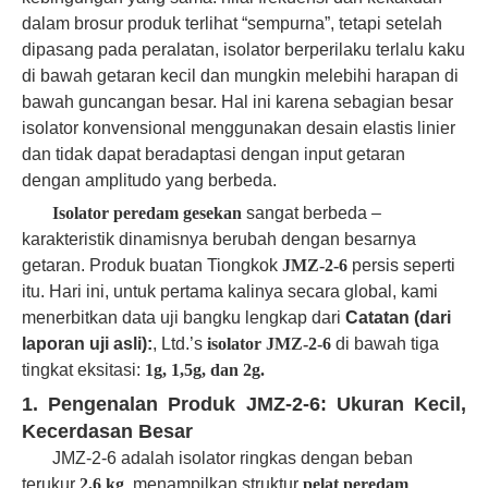
dalam brosur produk terlihat “sempurna”, tetapi setelah
dipasang pada peralatan, isolator berperilaku terlalu kaku
di bawah getaran kecil dan mungkin melebihi harapan di
bawah guncangan besar. Hal ini karena sebagian besar
isolator konvensional menggunakan desain elastis linier
dan tidak dapat beradaptasi dengan input getaran
dengan amplitudo yang berbeda.
Isolator peredam gesekan
sangat berbeda –
karakteristik dinamisnya berubah dengan besarnya
getaran. Produk buatan Tiongkok
JMZ-2-6
persis seperti
itu. Hari ini, untuk pertama kalinya secara global, kami
menerbitkan data uji bangku lengkap dari
Catatan (dari
laporan uji asli):
, Ltd.’s
isolator JMZ-2-6
di bawah tiga
tingkat eksitasi:
1g, 1,5g, dan 2g.
1. Pengenalan Produk JMZ-2-6: Ukuran Kecil,
Kecerdasan Besar
JMZ-2-6 adalah isolator ringkas dengan beban
terukur
2,6 kg
, menampilkan struktur
pelat peredam