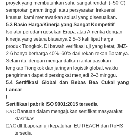
proyek yang membutuhkan suhu sangat rendah (–50°C),
semprotan garam tinggi, atau persyaratan frekuensi
khusus, kami menawarkan solusi yang disesuaikan.
5.3 Rasio Harga/Kinerja yang Sangat Kompetitif
Isolator peredam gesekan Eropa atau Amerika dengan
kinerja yang setara biasanya 2,5–3 kali lipat harga
produk Tiongkok. Di bawah verifikasi uji yang ketat, JMZ-
2-6 hanya berharga 40%–60% dari rekan-rekan Baratnya.
Selain itu, dengan mengandalkan rantai pasokan
lengkap Tiongkok dan jaringan logistik global, waktu
pengiriman dapat dipersingkat menjadi 2–3 minggu.
5.4 Sertifikasi Global dan Bebas Bea Cukai yang
Lancar
l
Sertifikasi pabrik ISO 9001:2015 tersedia
EAC
Bantuan dalam mengajukan sertifikat masyarakat
klasifikasi
EAC
dll.
l
Laporan uji kepatuhan EU REACH dan RoHS
tersedia