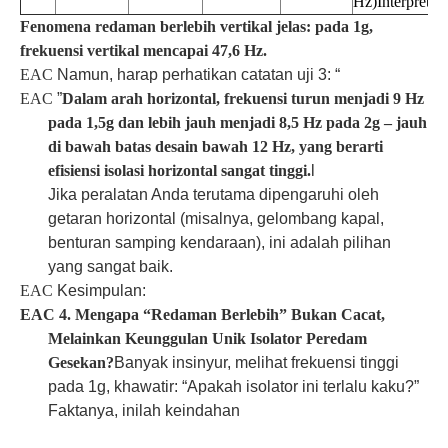
Hz)
Interpretasi
Fenomena redaman berlebih vertikal jelas: pada 1g,
frekuensi vertikal mencapai 47,6 Hz.
EAC
Namun, harap perhatikan catatan uji 3: “
EAC
”
Dalam arah horizontal, frekuensi turun menjadi 9 Hz
pada 1,5g dan lebih jauh menjadi 8,5 Hz pada 2g – jauh
di bawah batas desain bawah 12 Hz, yang berarti
efisiensi isolasi horizontal sangat tinggi.
l
Jika peralatan Anda terutama dipengaruhi oleh
getaran horizontal (misalnya, gelombang kapal,
benturan samping kendaraan), ini adalah pilihan
yang sangat baik.
EAC
Kesimpulan:
EAC
4. Mengapa “Redaman Berlebih” Bukan Cacat,
Melainkan Keunggulan Unik Isolator Peredam
Gesekan?
Banyak insinyur, melihat frekuensi tinggi
pada 1g, khawatir: “Apakah isolator ini terlalu kaku?”
Faktanya, inilah keindahan