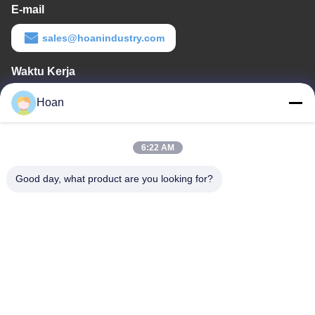
E-mail
sales@hoanindustry.com
Waktu Kerja
8:00-18:00
Hoan
Alamat Kami
6:22 AM
Alamat perusahaan
F7, Bangunan 2, Taman Industri Xinkai, Jalan Jinye 2, Zona
Good day, what product are you looking for?
Teknologi Tinggi, Xi'an
Alamat pabrik
F7, Bangunan 2, Taman Industri Xinkai, Jalan Jinye 2, Zona
Teknologi Tinggi, Xi'an
Telp
86--18740357801