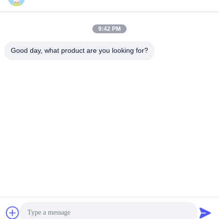
Alamat Kami
9:42 PM
Alamat perusahaan
F7, Bangunan 2, Taman Industri Xinkai, Jalan Jinye 2, Zona
Good day, what product are you looking for?
Teknologi Tinggi, Xi'an
Alamat pabrik
F7, Bangunan 2, Taman Industri Xinkai, Jalan Jinye 2, Zona
Teknologi Tinggi, Xi'an
Telp
86--18740357801
Cina Kualitas Baik Isolator getaran tali kawat Pemasok. Hak cipta
© 2024-2026 Xi'an Hoan Microwave Co., Ltd. . Seluruh hak cipta.
Kebijakan Privasi
|
Sitemap