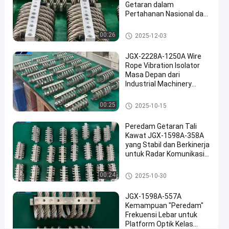
#
Getaran dalam
Pertahanan Nasional dan
Damping
Manufaktur Industri
getaran
Isolator getaran tali kawat
00:26
2025-12-03
#
Damping
JGX-2228A-1250A Wire
isolasi
Rope Vibration Isolator
tali
Masa Depan dari
Industrial Machinery
kawat
Vibration Isolation
#
Isolator getaran tali kawat
00:25
2025-10-15
Damping
getaran
Peredam Getaran Tali
tali
Kawat JGX-1598A-358A
kawat
yang Stabil dan Berkinerja
untuk Radar Komunikasi
P
dan Peralatan Navigasi
e
Isolator getaran tali kawat
00:24
2025-10-30
r
e
JGX-1598A-557A
d
Kemampuan "Peredam"
a
Frekuensi Lebar untuk
m
Platform Optik Kelas
G