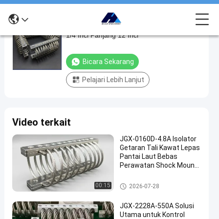
Peredam Getaran Tali Kawat Baja Galvanis
Peredam
1/4 Inci Panjang 12 Inci
Getaran
Tali
Bicara Sekarang
Kawat
Pelajari Lebih Lanjut
Baja
Galvanis
1/4
Video terkait
Inci
Panjang
JGX-0160D-4.8A Isolator
Getaran Tali Kawat Lepas
12
Pantai Laut Bebas
Inci
Perawatan Shock Mount
Baja Tahan Karat
bicara
Isolator getaran tali kawat
00:15
2026-07-28
Isolator
2025-
11
sekarang
getaran
08-11
pandangan
tali kawat
Berbagi
JGX-2228A-550A Solusi
Utama untuk Kontrol