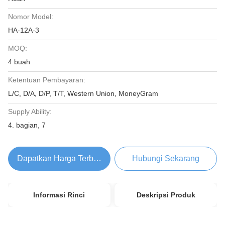
Nomor Model:
HA-12A-3
MOQ:
4 buah
Ketentuan Pembayaran:
L/C, D/A, D/P, T/T, Western Union, MoneyGram
Supply Ability:
4. bagian, 7
Dapatkan Harga Terbaik
Hubungi Sekarang
Informasi Rinci
Deskripsi Produk