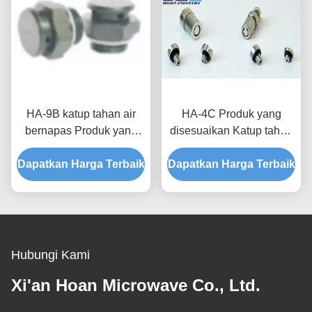
HA-9B katup tahan air
HA-4C Produk yang
bernapas Produk yang
disesuaikan Katup tahan
disesuaikan untuk
air dan bernapas untuk
Dapatkan Harga Terbaik
elektronik konsumen dan
Dapatkan Harga Terbaik
peningkatan disipasi
Waterproofing Tingkat
panas dan perlindungan
IP68
lampu LED
Hubungi Kami
Xi'an Hoan Microwave Co., Ltd.