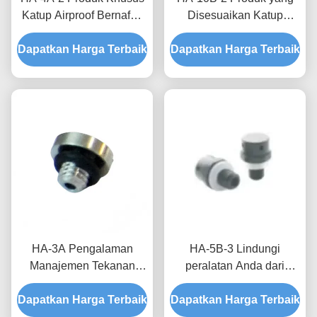
Katup Airproof Bernafas
Disesuaikan Katup
untuk Kotak Distribusi
Airproof Bernafas untuk
Dapatkan Harga Terbaik
Waterproofing dan
Dapatkan Harga Terbaik
Peningkatan Keandalan
Proteksi Kelembaban
dan Umur Layanan di
Sistem Energi Baru
HA-3A Pengalaman
HA-5B-3 Lindungi
Manajemen Tekanan
peralatan Anda dari
Udara yang Tak
perbedaan tekanan dan
Dapatkan Harga Terbaik
Terbandingkan Dengan
Dapatkan Harga Terbaik
lingkungan lembab
Produk Khusus Katup
dengan katup tahan air