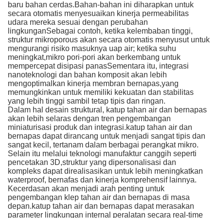
baru bahan cerdas.Bahan-bahan ini diharapkan untuk
secara otomatis menyesuaikan kinerja permeabilitas
udara mereka sesuai dengan perubahan
lingkunganSebagai contoh, ketika kelembaban tinggi,
struktur mikroporous akan secara otomatis menyusut untuk
mengurangi risiko masuknya uap air; ketika suhu
meningkat,mikro pori-pori akan berkembang untuk
mempercepat disipasi panasSementara itu, integrasi
nanoteknologi dan bahan komposit akan lebih
mengoptimalkan kinerja membran bernapas,yang
memungkinkan untuk memiliki kekuatan dan stabilitas
yang lebih tinggi sambil tetap tipis dan ringan.
Dalam hal desain struktural, katup tahan air dan bernapas
akan lebih selaras dengan tren pengembangan
miniaturisasi produk dan integrasi.katup tahan air dan
bernapas dapat dirancang untuk menjadi sangat tipis dan
sangat kecil, tertanam dalam berbagai perangkat mikro.
Selain itu melalui teknologi manufaktur canggih seperti
pencetakan 3D,struktur yang dipersonalisasi dan
kompleks dapat direalisasikan untuk lebih meningkatkan
waterproof, bernafas dan kinerja komprehensif lainnya.
Kecerdasan akan menjadi arah penting untuk
pengembangan klep tahan air dan bernapas di masa
depan.katup tahan air dan bernapas dapat merasakan
parameter lingkungan internal peralatan secara real-time