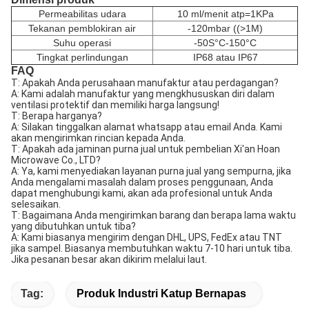
Permeabilitas udara
10 ml/menit atp=1KPa
Tekanan pemblokiran air
-120mbar ((>1M)
Suhu operasi
-50S°C-150°C
Tingkat perlindungan
IP68 atau IP67
FAQ
T: Apakah Anda perusahaan manufaktur atau perdagangan?
A: Kami adalah manufaktur yang mengkhususkan diri dalam
ventilasi protektif dan memiliki harga langsung!
T: Berapa harganya?
A: Silakan tinggalkan alamat whatsapp atau email Anda. Kami
akan mengirimkan rincian kepada Anda.
T: Apakah ada jaminan purna jual untuk pembelian Xi'an Hoan
Microwave Co., LTD?
A: Ya, kami menyediakan layanan purna jual yang sempurna, jika
Anda mengalami masalah dalam proses penggunaan, Anda
dapat menghubungi kami, akan ada profesional untuk Anda
selesaikan.
T: Bagaimana Anda mengirimkan barang dan berapa lama waktu
yang dibutuhkan untuk tiba?
A: Kami biasanya mengirim dengan DHL, UPS, FedEx atau TNT
jika sampel. Biasanya membutuhkan waktu 7-10 hari untuk tiba.
Jika pesanan besar akan dikirim melalui laut.
Tag:
Produk Industri Katup Bernapas