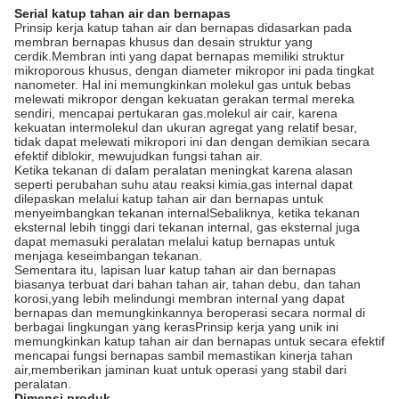
Serial katup tahan air dan bernapas
Prinsip kerja katup tahan air dan bernapas didasarkan pada
membran bernapas khusus dan desain struktur yang
cerdik.Membran inti yang dapat bernapas memiliki struktur
mikroporous khusus, dengan diameter mikropor ini pada tingkat
nanometer. Hal ini memungkinkan molekul gas untuk bebas
melewati mikropor dengan kekuatan gerakan termal mereka
sendiri, mencapai pertukaran gas.molekul air cair, karena
kekuatan intermolekul dan ukuran agregat yang relatif besar,
tidak dapat melewati mikropori ini dan dengan demikian secara
efektif diblokir, mewujudkan fungsi tahan air.
Ketika tekanan di dalam peralatan meningkat karena alasan
seperti perubahan suhu atau reaksi kimia,gas internal dapat
dilepaskan melalui katup tahan air dan bernapas untuk
menyeimbangkan tekanan internalSebaliknya, ketika tekanan
eksternal lebih tinggi dari tekanan internal, gas eksternal juga
dapat memasuki peralatan melalui katup bernapas untuk
menjaga keseimbangan tekanan.
Sementara itu, lapisan luar katup tahan air dan bernapas
biasanya terbuat dari bahan tahan air, tahan debu, dan tahan
korosi,yang lebih melindungi membran internal yang dapat
bernapas dan memungkinkannya beroperasi secara normal di
berbagai lingkungan yang kerasPrinsip kerja yang unik ini
memungkinkan katup tahan air dan bernapas untuk secara efektif
mencapai fungsi bernapas sambil memastikan kinerja tahan
air,memberikan jaminan kuat untuk operasi yang stabil dari
peralatan.
Dimensi produk