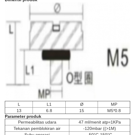
L
L1
Ø
MP
13
6.8
15
M5*0.8
Parameter produk
Permeabilitas udara
47 ml/menit atp=1KPa
Tekanan pemblokiran air
-120mbar ((>1M)
Suhu operasi
-50°C-150°C