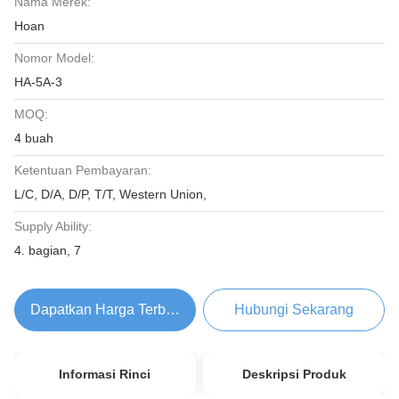
Nama Merek:
Hoan
Nomor Model:
HA-5A-3
MOQ:
4 buah
Ketentuan Pembayaran:
L/C, D/A, D/P, T/T, Western Union,
Supply Ability:
4. bagian, 7
Dapatkan Harga Terbaik
Hubungi Sekarang
Informasi Rinci
Deskripsi Produk