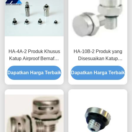
HA-4A-2 Produk Khusus
HA-10B-2 Produk yang
Katup Airproof Bernafas
Disesuaikan Katup
untuk Kotak Distribusi
Airproof Bernafas untuk
Dapatkan Harga Terbaik
Waterproofing dan
Dapatkan Harga Terbaik
Peningkatan Keandalan
Proteksi Kelembaban
dan Umur Layanan di
Sistem Energi Baru