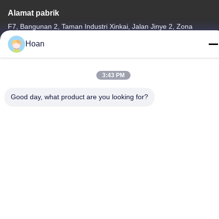
Alamat pabrik
F7, Bangunan 2, Taman Industri Xinkai, Jalan Jinye 2, Zona
Teknologi Tinggi, Xi'an
Hoan
Telp
86--18740357801
3:43 PM
Good day, what product are you looking for?
Cina Kualitas Baik Isolator getaran tali kawat Pemasok. Hak cipta
© 2024-2026 Xi'an Hoan Microwave Co., Ltd. . Seluruh hak cipta.
Kebijakan Privasi
|
Sitemap