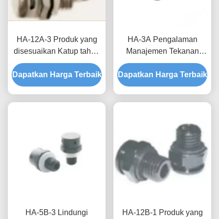
HA-12A-3 Produk yang
HA-3A Pengalaman
disesuaikan Katup tahan
Manajemen Tekanan
air dan bernafas
Udara yang Tak
Dapatkan Harga Terbaik
Kombinasi teknologi dan
Dapatkan Harga Terbaik
Terbandingkan Dengan
fungsi yang sempurna
Produk Khusus Katup
Bernafas Waterproof
HA-5B-3 Lindungi
HA-12B-1 Produk yang