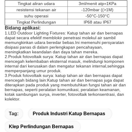
Tingkat aliran udara
3ml/menit atp=1KPa
resistensi tekanan air
-120mbar ((>1M)
suhu operasi
-50°C-150°C
Tingkat Perlindungan
IP68 atau IP67
Bidang aplikasi:
1.LED Outdoor Lighting Fixtures: Katup tahan air dan bernapas
dapat secara efektif memblokir penetrasi molekul air sambil
memungkinkan udara beredar bebas.Ini memenuhi persyaratan
disipasi panas di dalam perlengkapan pencahayaan,
meningkatkan keandalan dan daya tahan mereka.
2.Produk fotovoltaik surya: Katup tahan air dan bernapas dapat
mencegah kelembaban eksternal masuk, melindungi komponen
internal dari kerusakan dan mengatur tekanan internal,sehingga
memperpanjang umur produk.
3.Produk fotovoltaik surya: katup tahan air dan bernapas dapat
mencegah bidang lain:Katup tahan air dan bernapas juga dapat
diterapkan pada produk yang membutuhkan fungsi tahan air dan
bernapas, seperti peralatan komunikasi, peralatan keamanan,
kotak sambungan surya, inverter, fotovoltaik terkonsentrasi, dan
kolektor.
Tag:
Produk Industri Katup Bernapas
Klep Perlindungan Bernapas