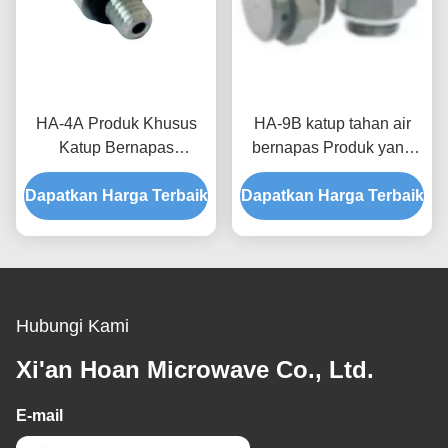
HA-4A Produk Khusus
HA-9B katup tahan air
Katup Bernapas
bernapas Produk yang
Waterproof untuk
disesuaikan untuk
Dapatkan Harga Terbaik
Perlindungan Peralatan
Dapatkan Harga Terbaik
elektronik konsumen dan
yang Optimal dan
Waterproofing Tingkat
Stabilitas Tekanan Udara
IP68
Hubungi Kami
Xi'an Hoan Microwave Co., Ltd.
E-mail