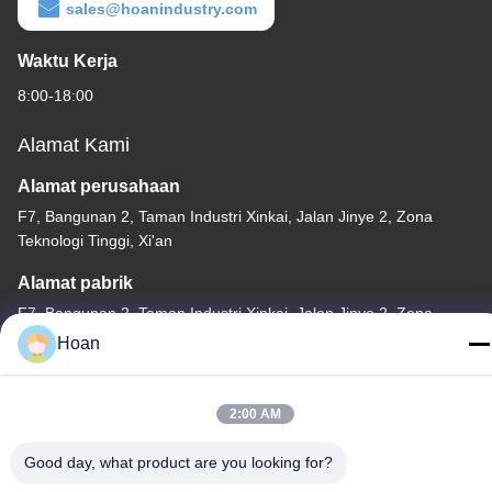
sales@hoanindustry.com
Waktu Kerja
8:00-18:00
Alamat Kami
Alamat perusahaan
F7, Bangunan 2, Taman Industri Xinkai, Jalan Jinye 2, Zona
Teknologi Tinggi, Xi'an
Alamat pabrik
F7, Bangunan 2, Taman Industri Xinkai, Jalan Jinye 2, Zona
Teknologi Tinggi, Xi'an
Hoan
Telp
86--18740357801
2:00 AM
Good day, what product are you looking for?