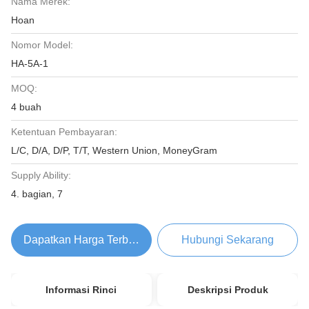
Nama Merek:
Hoan
Nomor Model:
HA-5A-1
MOQ:
4 buah
Ketentuan Pembayaran:
L/C, D/A, D/P, T/T, Western Union, MoneyGram
Supply Ability:
4. bagian, 7
Dapatkan Harga Terbaik
Hubungi Sekarang
Informasi Rinci
Deskripsi Produk