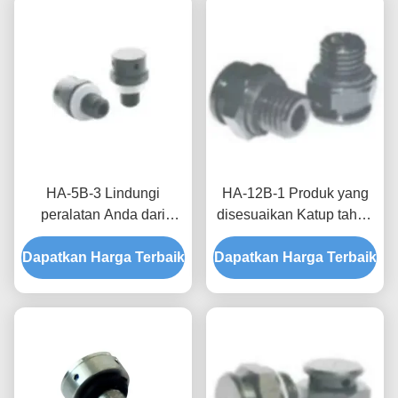
HA-5B-3 Lindungi
HA-12B-1 Produk yang
peralatan Anda dari
disesuaikan Katup tahan
perbedaan tekanan dan
air bernapas untuk turbin
Dapatkan Harga Terbaik
lingkungan lembab
Dapatkan Harga Terbaik
angin dengan
dengan katup tahan air
permeabilitas udara yang
dan bernapas yang
tinggi dan tekanan
disesuaikan
pemblokiran air