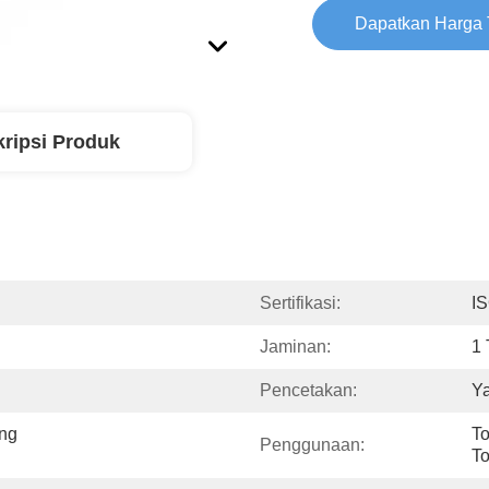
Dapatkan Harga 
ripsi Produk
Sertifikasi:
I
Jaminan:
1
Pencetakan:
Y
ng 
To
Penggunaan:
T