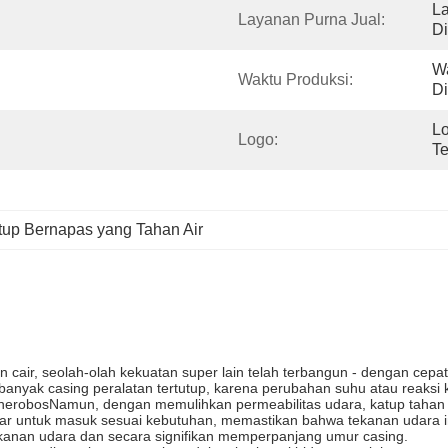
La
Layanan Purna Jual:
D
Wa
Waktu Produksi:
D
Lo
Logo:
Te
tup Bernapas yang Tahan Air
n cair, seolah-olah kekuatan super lain telah terbangun - dengan cepa
yak casing peralatan tertutup, karena perubahan suhu atau reaksi kim
erobosNamun, dengan memulihkan permeabilitas udara, katup tahan a
r untuk masuk sesuai kebutuhan, memastikan bahwa tekanan udara inte
kanan udara dan secara signifikan memperpanjang umur casing.