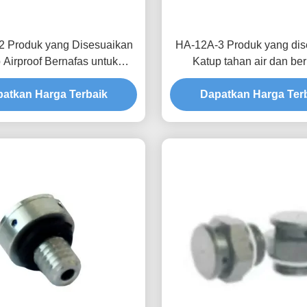
2 Produk yang Disesuaikan
HA-12A-3 Produk yang dis
 Airproof Bernafas untuk
Katup tahan air dan be
atan Keandalan dan Umur
Kombinasi teknologi dan fu
an di Sistem Energi Baru
atkan Harga Terbaik
Dapatkan Harga Ter
sempurna