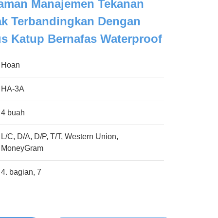
laman Manajemen Tekanan
ak Terbandingkan Dengan
s Katup Bernafas Waterproof
Hoan
HA-3A
4 buah
L/C, D/A, D/P, T/T, Western Union,
MoneyGram
4. bagian, 7