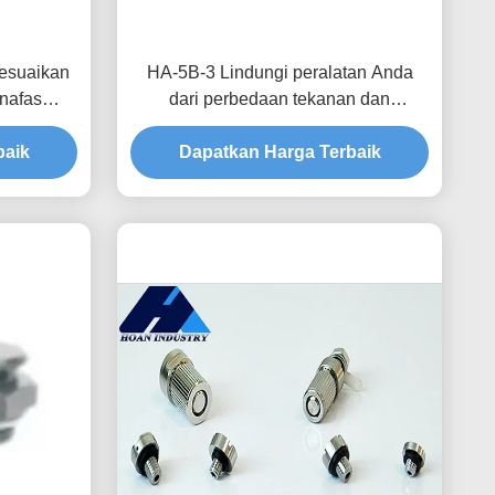
esuaikan
HA-5B-3 Lindungi peralatan Anda
rnafas
dari perbedaan tekanan dan
ngsi yang
lingkungan lembab dengan katup
baik
tahan air dan bernapas yang
Dapatkan Harga Terbaik
disesuaikan