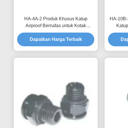
HA-4A-2 Produk Khusus Katup
HA-10B-
Airproof Bernafas untuk Kotak
Katup
Distribusi Waterproofing dan Proteksi
Peningk
Dapatkan Harga Terbaik
Kelembaban
Layan
Dap