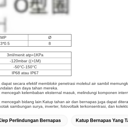
MP
Ø
3*0.5
8
3ml/menit atp=1KPa
-120mbar ((>1M)
-50°C-150°C
IP68 atau IP67
s dapat secara efektif memblokir penetrasi molekul air sambil memung
andalan dan daya tahan mereka.
pat mencegah kelembaban eksternal masuk, melindungi komponen intern
at mencegah bidang lain:Katup tahan air dan bernapas juga dapat dit
tak sambungan surya, inverter, fotovoltaik terkonsentrasi, dan kolekto
Klep Perlindungan Bernapas
Katup Bernapas Yang T