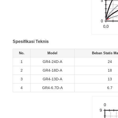
Spesifikasi Teknis
No.
Model
Beban Statis Ma
1
GR4-24D-A
24
2
GR4-18D-A
18
3
GR4-13D-A
13
4
GR4-6.7D-A
6.7