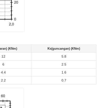
aran) (KNm)
Ks(guncangan) (KNm)
12
5.8
6
2.5
4.4
1.6
2.2
0.7