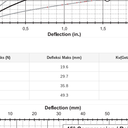
ks (N)
Defleksi Maks (mm)
Kv(Get
19.6
29.7
35.8
49.3