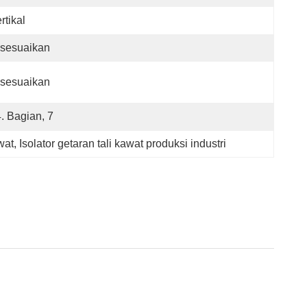
rtikal
isesuaikan
isesuaikan
4. Bagian, 7
wat
, 
Isolator getaran tali kawat produksi industri