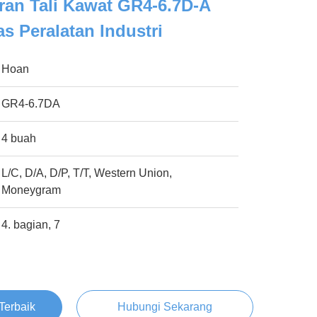
an Tali Kawat GR4-6.7D-A
as Peralatan Industri
Hoan
GR4-6.7DA
4 buah
L/C, D/A, D/P, T/T, Western Union,
Moneygram
4. bagian, 7
Terbaik
Hubungi Sekarang