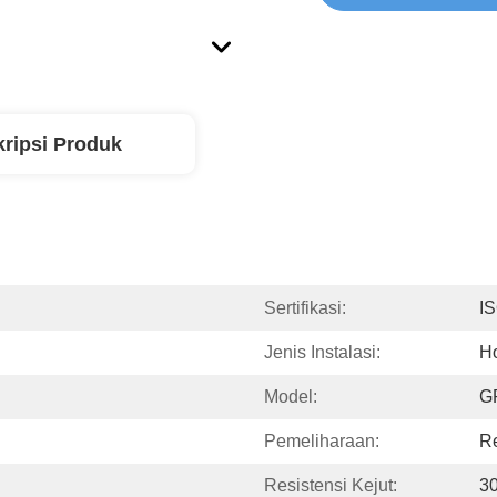
ripsi Produk
Sertifikasi:
I
Jenis Instalasi:
Ho
Model:
G
Pemeliharaan:
R
Resistensi Kejut:
3