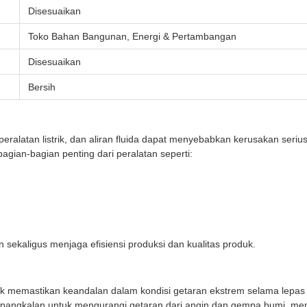
Disesuaikan
Toko Bahan Bangunan, Energi & Pertambangan
Disesuaikan
Bersih
eralatan listrik, dan aliran fluida dapat menyebabkan kerusakan serius
gian-bagian penting dari peralatan seperti:
ekaligus menjaga efisiensi produksi dan kualitas produk.
uk memastikan keandalan dalam kondisi getaran ekstrem selama lepas
angkalan untuk mengurangi getaran dari angin dan gempa bumi, memas