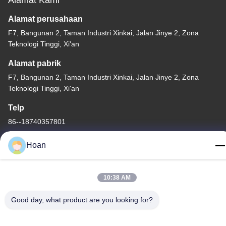
Alamat Kami
Alamat perusahaan
F7, Bangunan 2, Taman Industri Xinkai, Jalan Jinye 2, Zona
Teknologi Tinggi, Xi'an
Alamat pabrik
F7, Bangunan 2, Taman Industri Xinkai, Jalan Jinye 2, Zona
Teknologi Tinggi, Xi'an
Telp
86--18740357801
Hoan
10:38 AM
Cina Kualitas Baik Isolator getaran tali kawat Pemasok. Hak cipta
© 2024-2026 Xi'an Hoan Microwave Co., Ltd. . Seluruh hak cipta.
Good day, what product are you looking for?
Kebijakan Privasi
|
Sitemap