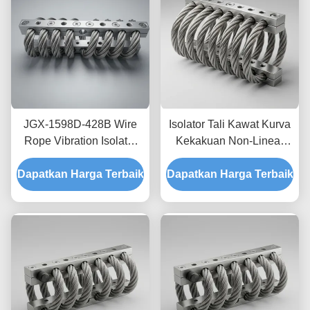
JGX-1598D-428B Wire
Isolator Tali Kawat Kurva
Rope Vibration Isolator
Kekakuan Non-Linear
Fungus Chemical
JGX-2228D-665B
Dapatkan Harga Terbaik
Washdown Resistant
Dapatkan Harga Terbaik
Pemasangan Semua
Stainless Steel Isolation
Logam Ramah
Mount
Lingkungan untuk
Peralatan Industri