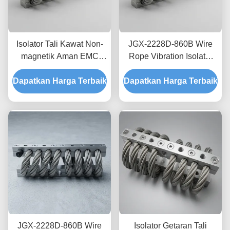
Isolator Tali Kawat Non-
JGX-2228D-860B Wire
magnetik Aman EMC
Rope Vibration Isolator
JGX-2228D-665B
Stainless Steel Long
Dapatkan Harga Terbaik
Dudukan Disipasi Kejut
Dapatkan Harga Terbaik
Service Life Absorber
Sementara untuk
kejut industri
Elektronik Presisi
JGX-2228D-860B Wire
Isolator Getaran Tali