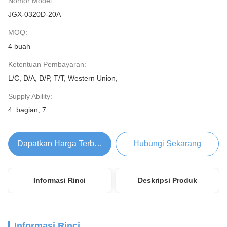
Nomor Model:
JGX-0320D-20A
MOQ:
4 buah
Ketentuan Pembayaran:
L/C, D/A, D/P, T/T, Western Union,
Supply Ability:
4. bagian, 7
Dapatkan Harga Terbaik
Hubungi Sekarang
Informasi Rinci
Deskripsi Produk
Informasi Rinci