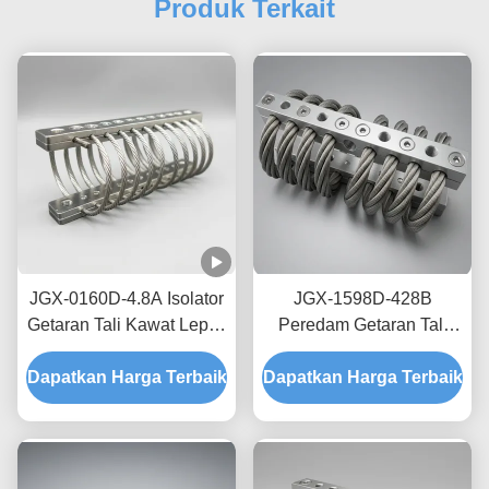
Produk Terkait
JGX-0160D-4.8A Isolator
JGX-1598D-428B
Getaran Tali Kawat Lepas
Peredam Getaran Tali
Pantai Laut Bebas
Kawat Tanpa Creep,
Dapatkan Harga Terbaik
Perawatan Shock Mount
Dapatkan Harga Terbaik
Gesekan Bebas Oli,
Baja Tahan Karat
Peredam untuk
Perlindungan Pengiriman
Transit