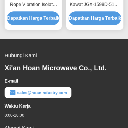
Rope Vibration Isolator
Kawat JGX-1598D-515B
Rapid Prototyping Quick
Menyediakan Kapasitas
Dapatkan Harga Terbaik
Assembly Disesuaikan
Dapatkan Harga Terbaik
Beban Terukur dan
Shock Mount
Isolasi Kebisingan yang
Ditanggung Struktur
Hubungi Kami
Xi'an Hoan Microwave Co., Ltd.
E-mail
sales@hoanindustry.com
Waktu Kerja
8:00-18:00