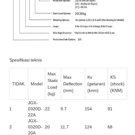
Spesifikasi teknis
Max
Max
Kv
KS
Static
TIDAK.
Model
Deflection
(getaran)
(shock)
Load
(mm)
(knm)
(KNM)
(kg)
JGX-
1
0320D-
22
9.7
154
91
22A
JGX-
2
0320D-
20
11.7
124
68
20A